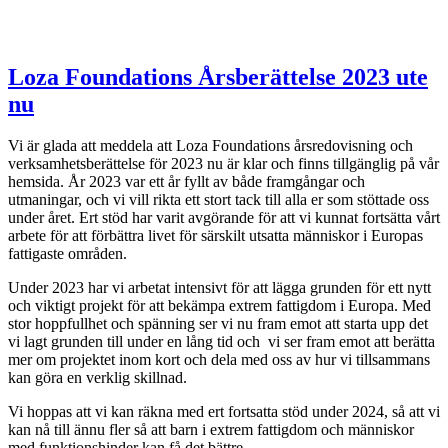
Loza Foundations Årsberättelse 2023 ute
nu
Vi är glada att meddela att Loza Foundations årsredovisning och
verksamhetsberättelse för 2023 nu är klar och finns tillgänglig på vår
hemsida. År 2023 var ett år fyllt av både framgångar och
utmaningar, och vi vill rikta ett stort tack till alla er som stöttade oss
under året. Ert stöd har varit avgörande för att vi kunnat fortsätta vårt
arbete för att förbättra livet för särskilt utsatta människor i Europas
fattigaste områden.
Under 2023 har vi arbetat intensivt för att lägga grunden för ett nytt
och viktigt projekt för att bekämpa extrem fattigdom i Europa. Med
stor hoppfullhet och spänning ser vi nu fram emot att starta upp det
vi lagt grunden till under en lång tid och vi ser fram emot att berätta
mer om projektet inom kort och dela med oss av hur vi tillsammans
kan göra en verklig skillnad.
Vi hoppas att vi kan räkna med ert fortsatta stöd under 2024, så att vi
kan nå till ännu fler så att barn i extrem fattigdom och människor
med funktionshinder kan få det bättre.