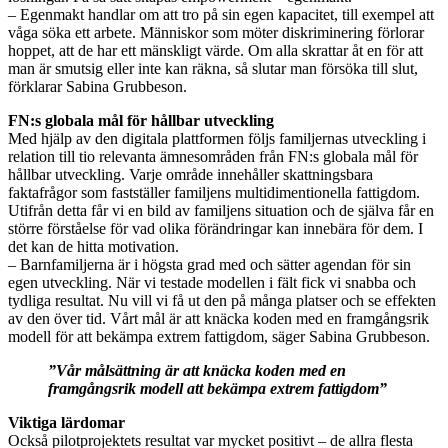
– Egenmakt handlar om att tro på sin egen kapacitet, till exempel att
våga söka ett arbete. Människor som möter diskriminering förlorar
hoppet, att de har ett mänskligt värde. Om alla skrattar åt en för att
man är smutsig eller inte kan räkna, så slutar man försöka till slut,
förklarar Sabina Grubbeson.
FN:s globala mål för hållbar utveckling
Med hjälp av den digitala plattformen följs familjernas utveckling i
relation till tio relevanta ämnesområden från FN:s globala mål för
hållbar utveckling. Varje område innehåller skattningsbara
faktafrågor som fastställer familjens multidimentionella fattigdom.
Utifrån detta får vi en bild av familjens situation och de själva får en
större förståelse för vad olika förändringar kan innebära för dem. I
det kan de hitta motivation.
– Barnfamiljerna är i högsta grad med och sätter agendan för sin
egen utveckling. När vi testade modellen i fält fick vi snabba och
tydliga resultat. Nu vill vi få ut den på många platser och se effekten
av den över tid. Vårt mål är att knäcka koden med en framgångsrik
modell för att bekämpa extrem fattigdom, säger Sabina Grubbeson.
”Vår målsättning är att knäcka koden med en
framgångsrik modell att bekämpa extrem fattigdom”
Viktiga lärdomar
Också pilotprojektets resultat var mycket positivt – de allra flesta