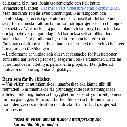
deltagarna blev mer lösningsorienterade och fick bättre
levnadsförhållanden.
Läs mer i vårt nyhetsbrev från oktober 2024.
Men det fanns förstås även utmaningar. När fattigdom och
utanförskap har ärvts i generationer har vi insett att det kan vara
svårt för människor att förstå hur förändringar ger effekt i ett längre
perspektiv: ”Varför ska jag gå i skolan och lära mig läsa och räkna
om jag behöver pengar i dag”. Vi har också sett att olika hinder
snabbt kan slå ut familjerna igen. Ett problem kan göra att
föräldrarna förlorar sitt arbete, barnen faller ur skolan och vi behöver
börja om och försöka igen.
– Lärdomarna är viktiga och ökar vår förståelse för hur personer,
som alltid har levt dag för dag, reagerar i olika situationer. Detta tar
vi nu med oss in i det nya, permanenta projektet. Det gäller att
motivera och lära sig tänka långsiktigt.
Barn som får liv i blicken
– Vår vision är att människor i utanförskap ska känna tillit till
framtiden. När människor får grundläggande förutsättningar för
arbete, utbildning, hälsa och trygghet finns det utrymme att planera
för morgondagen. Barn som får liv i blicken och drömmar om
framtiden ger oss motivation och drivkraft att fortsätta, säger Sabina
Grubbeson.
”Med en vision att människor i utanförskap ska
känna tillit till framtiden”