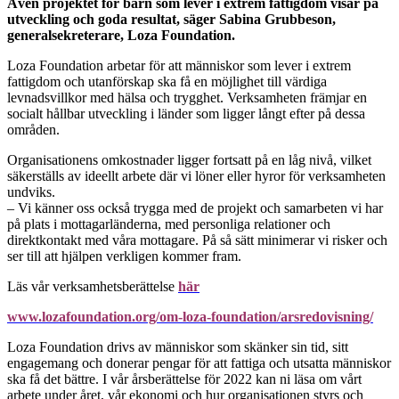
Även projektet för barn som lever i extrem fattigdom visar på
utveckling och goda resultat, säger Sabina Grubbeson,
generalsekreterare, Loza Foundation.
Loza Foundation arbetar för att människor som lever i extrem
fattigdom och utanförskap ska få en möjlighet till värdiga
levnadsvillkor med hälsa och trygghet. Verksamheten främjar en
socialt hållbar utveckling i länder som ligger långt efter på dessa
områden.
Organisationens omkostnader ligger fortsatt på en låg nivå, vilket
säkerställs av ideellt arbete där vi löner eller hyror för verksamheten
undviks.
– Vi känner oss också trygga med de projekt och samarbeten vi har
på plats i mottagarländerna, med personliga relationer och
direktkontakt med våra mottagare. På så sätt minimerar vi risker och
ser till att hjälpen verkligen kommer fram.
Läs vår verksamhetsberättelse
här
www.lozafoundation.org/om-loza-foundation/arsredovisning/
Loza Foundation drivs av människor som skänker sin tid, sitt
engagemang och donerar pengar för att fattiga och utsatta människor
ska få det bättre. I vår årsberättelse för 2022 kan ni läsa om vårt
arbete under året, vår ekonomi och hur organisationen styrs och