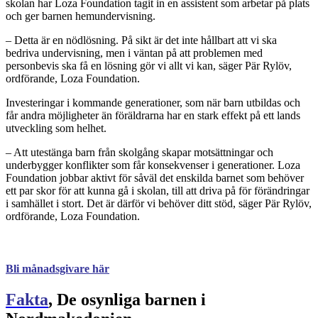
skolan har Loza Foundation tagit in en assistent som arbetar på plats
och ger barnen hemundervisning.
– Detta är en nödlösning. På sikt är det inte hållbart att vi ska
bedriva undervisning, men i väntan på att problemen med
personbevis ska få en lösning gör vi allt vi kan, säger Pär Rylöv,
ordförande, Loza Foundation.
Investeringar i kommande generationer, som när barn utbildas och
får andra möjligheter än föräldrarna har en stark effekt på ett lands
utveckling som helhet.
– Att utestänga barn från skolgång skapar motsättningar och
underbygger konflikter som får konsekvenser i generationer. Loza
Foundation jobbar aktivt för såväl det enskilda barnet som behöver
ett par skor för att kunna gå i skolan, till att driva på för förändringar
i samhället i stort. Det är därför vi behöver ditt stöd, säger Pär Rylöv,
ordförande, Loza Foundation.
Bli månadsgivare här
Fakta
, De osynliga barnen i