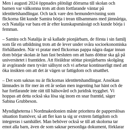
Men i augusti 2024 öppnades plötsligt dörrarna till skolan och
barnen var välkomna trots att dom fortfarande väntar på
identitetshandlingar. Och tack vare den hemundervisning som
flickorna fått kunde Samira börja i trean tillsammans med jämnåriga,
och Natalija var bara ett år efter kunskapsmässigt och kunde börja i
femman.
– Samira och Natalija är så kallade pionjärbarn, de första i sin familj
som får en utbildning trots att de lever under svåra socioekonomiska
förhållanden. När vi pratar med flickornas pappa några dagar innan
dom börjar skolan är han fast besluten om att hans döttrar ska gå på
universitetet i framtiden. Att föräldrar stöttar pionjärbarns skolgång
är avgörande men tyvärr sällsynt och vi arbetar kontinuerligt med att
öka insikten om att det är vägen ur fattigdom och utsatthet.
– Det som saknas nu är flickornas identitetshandlingar. Ansökan
lämnades in för mer än ett år sedan men ingenting har hänt och de
har fortfarande inte rätt till hälsovård och juridisk trygghet. Vi
hoppas att detta också ska lösa sig inom en snar framtid, säger
Sabina Grubbeson.
Myndigheterna i Nordmakedonien måste prioritera de papperslösas
situation framöver, så att fler kan ta sig ur extrem fattigdom och
integreras i samhället. Man behöver också se till att skolorna tar
emot alla barn, även de som saknar personliga dokument, förklarar