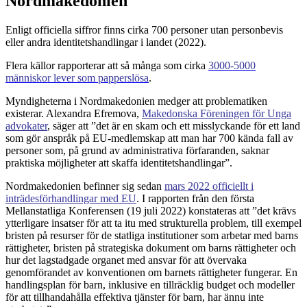
Nordmakedonien
Enligt officiella siffror finns cirka 700 personer utan personbevis
eller andra identitetshandlingar i landet (2022).
Flera källor rapporterar att så många som cirka
3000-5000
människor lever som papperslösa
.
Myndigheterna i Nordmakedonien medger att problematiken
existerar. Alexandra Efremova,
Makedonska Föreningen för Unga
advokater
, säger att ”det är en skam och ett misslyckande för ett land
som gör anspråk på EU-medlemskap att man har 700 kända fall av
personer som, på grund av administrativa förfaranden, saknar
praktiska möjligheter att skaffa identitetshandlingar”.
Nordmakedonien befinner sig sedan
mars 2022 officiellt i
inträdesförhandlingar med EU
. I rapporten från den första
Mellanstatliga Konferensen (19 juli 2022) konstateras att ”det krävs
ytterligare insatser för att ta itu med strukturella problem, till exempel
bristen på resurser för de statliga institutioner som arbetar med barns
rättigheter, bristen på strategiska dokument om barns rättigheter och
hur det lagstadgade organet med ansvar för att övervaka
genomförandet av konventionen om barnets rättigheter fungerar. En
handlingsplan för barn, inklusive en tillräcklig budget och modeller
för att tillhandahålla effektiva tjänster för barn, har ännu inte