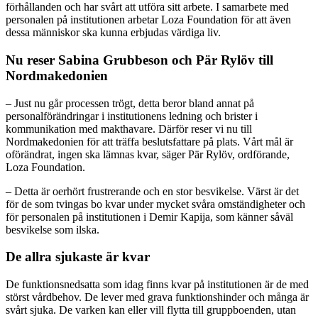
förhållanden och har svårt att utföra sitt arbete. I samarbete med
personalen på institutionen arbetar Loza Foundation för att även
dessa människor ska kunna erbjudas värdiga liv.
Nu reser Sabina Grubbeson och Pär Rylöv till
Nordmakedonien
– Just nu går processen trögt, detta beror bland annat på
personalförändringar i institutionens ledning och brister i
kommunikation med makthavare. Därför reser vi nu till
Nordmakedonien för att träffa beslutsfattare på plats. Vårt mål är
oförändrat, ingen ska lämnas kvar, säger Pär Rylöv, ordförande,
Loza Foundation.
– Detta är oerhört frustrerande och en stor besvikelse. Värst är det
för de som tvingas bo kvar under mycket svåra omständigheter och
för personalen på institutionen i Demir Kapija, som känner såväl
besvikelse som ilska.
De allra sjukaste är kvar
De funktionsnedsatta som idag finns kvar på institutionen är de med
störst vårdbehov. De lever med grava funktionshinder och många är
svårt sjuka. De varken kan eller vill flytta till gruppboenden, utan