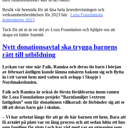
Besök vår hemsida för att läsa hela årsredovisningen och
verksamhetsberättelsen för 2023 här.
Loza Foundations
årsberättelse 2023
Tack för att ni är en del av Loza Foundation och hjälper oss att
skapa en bättre framtid.
Nytt donationsavtal ska trygga barnens
rätt till utbildning
Lyckan var stor när Faik, Ramiza och deras tio barn i början
av februari äntligen kunde lämna misären bakom sig och flytta
in i ett varmt hem med vatten och avlopp i Skopje i
Nordmakedonien.
Faik och Ramiza är också de första föräldrarna inom ramen
för Loza Foundations projekt ”Barnfamiljer i extrem
fattigdom” som får donationen villkorad: de förbinder sig att se
till att deras barn går i skolan.
– Vi har arbetat länge för att ge de här barnen ett hem. Bara att
få avtalet på plats var en lång process och att sedan hitta ett hus
som familjen får plats i och har råd med var en utmaning som