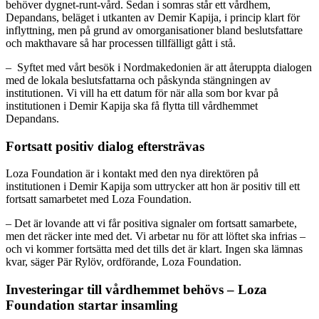
behöver dygnet-runt-vård. Sedan i somras står ett vårdhem,
Depandans, beläget i utkanten av Demir Kapija, i princip klart för
inflyttning, men på grund av omorganisationer bland beslutsfattare
och makthavare så har processen tillfälligt gått i stå.
– Syftet med vårt besök i Nordmakedonien är att återuppta dialogen
med de lokala beslutsfattarna och påskynda stängningen av
institutionen. Vi vill ha ett datum för när alla som bor kvar på
institutionen i Demir Kapija ska få flytta till vårdhemmet
Depandans.
Fortsatt positiv dialog eftersträvas
Loza Foundation är i kontakt med den nya direktören på
institutionen i Demir Kapija som uttrycker att hon är positiv till ett
fortsatt samarbetet med Loza Foundation.
– Det är lovande att vi får positiva signaler om fortsatt samarbete,
men det räcker inte med det. Vi arbetar nu för att löftet ska infrias –
och vi kommer fortsätta med det tills det är klart. Ingen ska lämnas
kvar, säger Pär Rylöv, ordförande, Loza Foundation.
Investeringar till vårdhemmet behövs – Loza
Foundation startar insamling