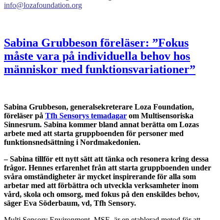
info@lozafoundation.org
Sabina Grubbeson föreläser: ”Fokus
måste vara på individuella behov hos
människor med funktionsvariationer”
Sabina Grubbeson, generalsekreterare Loza Foundation,
föreläser på
Tfh Sensorys temadagar
om Multisensoriska
Sinnesrum. Sabina kommer bland annat berätta om Lozas
arbete med att starta gruppboenden för personer med
funktionsnedsättning i Nordmakedonien.
– Sabina tillför ett nytt sätt att tänka och resonera kring dessa
frågor. Hennes erfarenhet från att starta gruppboenden under
svåra omständigheter är mycket inspirerande för alla som
arbetar med att förbättra och utveckla verksamheter inom
vård, skola och omsorg, med fokus på den enskildes behov,
säger Eva Söderbaum, vd, Tfh Sensory.
Multi Sensory Environment, MSE, är en etablerad metod för att