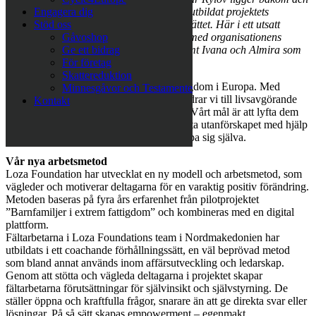
nya arbetsmodellen och har bland annat utbildat projektets
Engagera dig
fältarbetare i det coachande förhållningssättet. Här i ett utsatt
Stöd oss
område i utkanten av Bitola tillsammans med organisationens
Gåvoshop
generalsekreterare Sabina Grubbeson samt Ivana och Almira som
Ge ett bidrag
arbetar i fält.
För företag
Skattereduktion
Loza Foundation arbetar mot extrem fattigdom i Europa. Med
Minnesgåvor och Testamente
konkreta, genomtänkta projekt på plats bidrar vi till livsavgörande
Kontakt
skillnad för de mest utsatta medborgarna. Vårt mål är att lyfta dem
över gränsen för extrem fattigdom, att bryta utanförskapet med hjälp
av kunskap och verktyg så att de kan hjälpa sig själva.
Vår nya arbetsmetod
Loza Foundation har utvecklat en ny modell och arbetsmetod, som
vägleder och motiverar deltagarna för en varaktig positiv förändring.
Metoden baseras på fyra års erfarenhet från pilotprojektet
”Barnfamiljer i extrem fattigdom” och kombineras med en digital
plattform.
Fältarbetarna i Loza Foundations team i Nordmakedonien har
utbildats i ett coachande förhållningssätt, en väl beprövad metod
som bland annat används inom affärsutveckling och ledarskap.
Genom att stötta och vägleda deltagarna i projektet skapar
fältarbetarna förutsättningar för självinsikt och självstyrning. De
ställer öppna och kraftfulla frågor, snarare än att ge direkta svar eller
lösningar. På så sätt skapas empowerment – egenmakt.