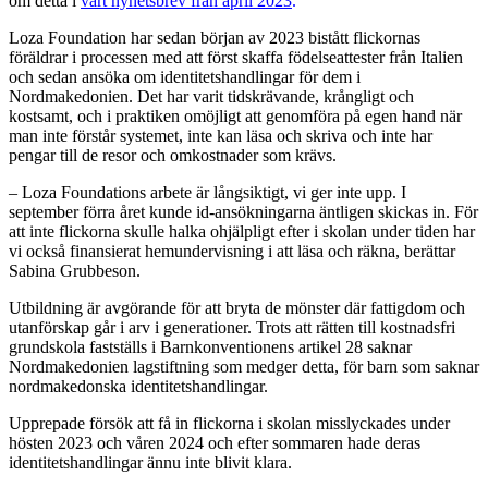
om detta i
vårt nyhetsbrev från april 2023
.
Loza Foundation har sedan början av 2023 bistått flickornas
föräldrar i processen med att först skaffa födelseattester från Italien
och sedan ansöka om identitetshandlingar för dem i
Nordmakedonien. Det har varit tidskrävande, krångligt och
kostsamt, och i praktiken omöjligt att genomföra på egen hand när
man inte förstår systemet, inte kan läsa och skriva och inte har
pengar till de resor och omkostnader som krävs.
– Loza Foundations arbete är långsiktigt, vi ger inte upp. I
september förra året kunde id-ansökningarna äntligen skickas in. För
att inte flickorna skulle halka ohjälpligt efter i skolan under tiden har
vi också finansierat hemundervisning i att läsa och räkna, berättar
Sabina Grubbeson.
Utbildning är avgörande för att bryta de mönster där fattigdom och
utanförskap går i arv i generationer. Trots att rätten till kostnadsfri
grundskola fastställs i Barnkonventionens artikel 28 saknar
Nordmakedonien lagstiftning som medger detta, för barn som saknar
nordmakedonska identitetshandlingar.
Upprepade försök att få in flickorna i skolan misslyckades under
hösten 2023 och våren 2024 och efter sommaren hade deras
identitetshandlingar ännu inte blivit klara.