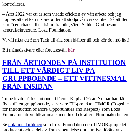
kontrolleras.
– Året 2022 var ett år som visade effekten av vårt arbete och jag
hoppas att det kan inspirera fler att stödja vår verksamhet. Så att fler
kan få en chans till en bättre framtid, säger Sabina Grubbeson,
generalsekreterare, Loza Foundation.
Vi vill rikta ett Stort Tack till alla som hjälper till och gör det möjligt!
Bli månadsgivare eller företagsvän
här
FRÅN ÅRTIONDEN PÅ INSTITUTION
TILL ETT VÄRDIGT LIV PÅ
GRUPPBOENDE – ETT VITTNESMÅL
FRÅN INSIDAN
Tome levde på institutionen i Demir Kapija i 26 år. Nu har han fått
flytta till ett gruppboende, tack vare EU-projektet TIMOR (Together
for Introduction of More Opportunities and Respect), som Loza
Foundation drivit tillsammans med lokala krafter i Nordmakedonien.
Se
dokumentärfilmen
som Loza Foundation och TIMOR-projektet
producerat och ta del av Tomes berättelse om hur livet förändrats.