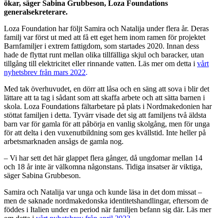
ökar, säger Sabina Grubbeson, Loza Foundations
generalsekreterare.
Loza Foundation har följt Samira och Natalija under flera år. Deras
familj var först ut med att få ett eget hem inom ramen för projektet
Barnfamiljer i extrem fattigdom, som startades 2020. Innan dess
hade de flyttat runt mellan olika tillfälliga skjul och baracker, utan
tillgång till elektricitet eller rinnande vatten. Läs mer om detta i
vårt
nyhetsbrev från mars 2022
.
Med tak överhuvudet, en dörr att låsa och en säng att sova i blir det
lättare att ta tag i sådant som att skaffa arbete och att sätta barnen i
skola. Loza Foundations fältarbetare på plats i Nordmakedonien har
stöttat familjen i detta. Tyvärr visade det sig att familjens två äldsta
barn var för gamla för att påbörja en vanlig skolgång, men för unga
för att delta i den vuxenutbildning som ges kvällstid. Inte heller på
arbetsmarknaden ansågs de gamla nog.
– Vi har sett det här glappet flera gånger, då ungdomar mellan 14
och 18 år inte är välkomna någonstans. Tidiga insatser är viktiga,
säger Sabina Grubbeson.
Samira och Natalija var unga och kunde läsa in det dom missat –
men de saknade nordmakedonska identitetshandlingar, eftersom de
föddes i Italien under en period när familjen befann sig där. Läs mer