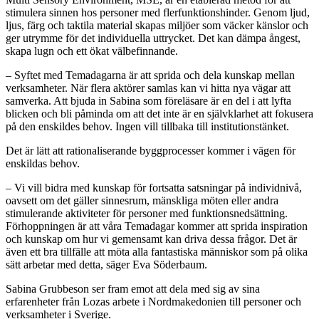
stimulera sinnen hos personer med flerfunktionshinder. Genom ljud,
ljus, färg och taktila material skapas miljöer som väcker känslor och
ger utrymme för det individuella uttrycket. Det kan dämpa ångest,
skapa lugn och ett ökat välbefinnande.
– Syftet med Temadagarna är att sprida och dela kunskap mellan
verksamheter. När flera aktörer samlas kan vi hitta nya vägar att
samverka. Att bjuda in Sabina som föreläsare är en del i att lyfta
blicken och bli påminda om att det inte är en självklarhet att fokusera
på den enskildes behov. Ingen vill tillbaka till institutionstänket.
Det är lätt att rationaliserande byggprocesser kommer i vägen för
enskildas behov.
– Vi vill bidra med kunskap för fortsatta satsningar på individnivå,
oavsett om det gäller sinnesrum, mänskliga möten eller andra
stimulerande aktiviteter för personer med funktionsnedsättning.
Förhoppningen är att våra Temadagar kommer att sprida inspiration
och kunskap om hur vi gemensamt kan driva dessa frågor. Det är
även ett bra tillfälle att möta alla fantastiska människor som på olika
sätt arbetar med detta, säger Eva Söderbaum.
Sabina Grubbeson ser fram emot att dela med sig av sina
erfarenheter från Lozas arbete i Nordmakedonien till personer och
verksamheter i Sverige.