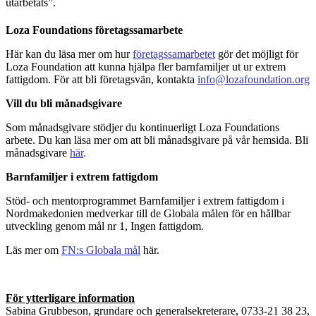
utarbetats”.
Loza Foundations företagssamarbete
Här kan du läsa mer om hur
företagssamarbetet
gör det möjligt för
Loza Foundation att kunna hjälpa fler barnfamiljer ut ur extrem
fattigdom. För att bli företagsvän, kontakta
info@lozafoundation.org
Vill du bli månadsgivare
Som månadsgivare stödjer du kontinuerligt Loza Foundations
arbete. Du kan läsa mer om att bli månadsgivare på vår hemsida. Bli
månadsgivare
här
.
Barnfamiljer i extrem fattigdom
Stöd- och mentorprogrammet Barnfamiljer i extrem fattigdom i
Nordmakedonien medverkar till de Globala målen för en hållbar
utveckling genom mål nr 1, Ingen fattigdom.
Läs mer om
FN:s Globala mål
här.
För ytterligare information
Sabina Grubbeson, grundare och generalsekreterare, 0733-21 38 23,