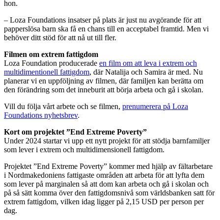
hon.
– Loza Foundations insatser på plats är just nu avgörande för att
papperslösa barn ska få en chans till en acceptabel framtid. Men vi
behöver ditt stöd för att nå ut till fler.
Filmen om extrem fattigdom
Loza Foundation producerade
en film om att leva i extrem och
multidimentionell fattigdom
, där Natalija och Samira är med. Nu
planerar vi en uppföljning av filmen, där familjen kan berätta om
den förändring som det inneburit att börja arbeta och gå i skolan.
Vill du följa vårt arbete och se filmen,
prenumerera på Loza
Foundations nyhetsbrev
.
Kort om projektet ”End Extreme Poverty”
Under 2024 startar vi upp ett nytt projekt för att stödja barnfamiljer
som lever i extrem och multidimensionell fattigdom.
Projektet ”End Extreme Poverty” kommer med hjälp av fältarbetare
i Nordmakedoniens fattigaste områden att arbeta för att lyfta dem
som lever på marginalen så att dom kan arbeta och gå i skolan och
på så sätt komma över den fattigdomsnivå som världsbanken satt för
extrem fattigdom, vilken idag ligger på 2,15 USD per person per
dag.