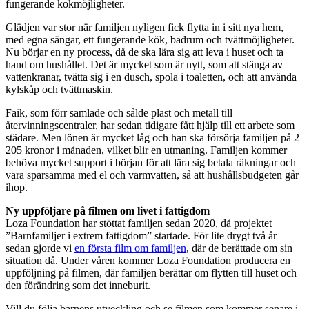
fungerande kokmöjligheter.
Glädjen var stor när familjen nyligen fick flytta in i sitt nya hem,
med egna sängar, ett fungerande kök, badrum och tvättmöjligheter.
Nu börjar en ny process, då de ska lära sig att leva i huset och ta
hand om hushållet. Det är mycket som är nytt, som att stänga av
vattenkranar, tvätta sig i en dusch, spola i toaletten, och att använda
kylskåp och tvättmaskin.
Faik, som förr samlade och sålde plast och metall till
återvinningscentraler, har sedan tidigare fått hjälp till ett arbete som
städare. Men lönen är mycket låg och han ska försörja familjen på 2
205 kronor i månaden, vilket blir en utmaning. Familjen kommer
behöva mycket support i början för att lära sig betala räkningar och
vara sparsamma med el och varmvatten, så att hushållsbudgeten går
ihop.
Ny uppföljare på filmen om livet i fattigdom
Loza Foundation har stöttat familjen sedan 2020, då projektet
”Barnfamiljer i extrem fattigdom” startade. För lite drygt två år
sedan gjorde vi
en första film om familjen
, där de berättade om sin
situation då. Under våren kommer Loza Foundation producera en
uppföljning på filmen, där familjen berättar om flytten till huset och
den förändring som det inneburit.
Vill du följa barnens utveckling och se filmen som kommer senare i