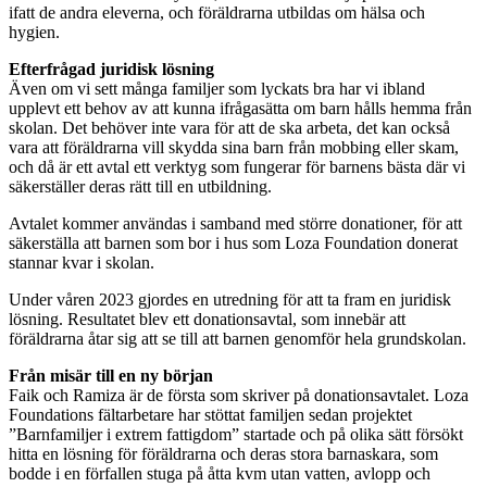
ifatt de andra eleverna, och föräldrarna utbildas om hälsa och
hygien.
Efterfrågad juridisk lösning
Även om vi sett många familjer som lyckats bra har vi ibland
upplevt ett behov av att kunna ifrågasätta om barn hålls hemma från
skolan. Det behöver inte vara för att de ska arbeta, det kan också
vara att föräldrarna vill skydda sina barn från mobbing eller skam,
och då är ett avtal ett verktyg som fungerar för barnens bästa där vi
säkerställer deras rätt till en utbildning.
Avtalet kommer användas i samband med större donationer, för att
säkerställa att barnen som bor i hus som Loza Foundation donerat
stannar kvar i skolan.
Under våren 2023 gjordes en utredning för att ta fram en juridisk
lösning. Resultatet blev ett donationsavtal, som innebär att
föräldrarna åtar sig att se till att barnen genomför hela grundskolan.
Från misär till en ny början
Faik och Ramiza är de första som skriver på donationsavtalet. Loza
Foundations fältarbetare har stöttat familjen sedan projektet
”Barnfamiljer i extrem fattigdom” startade och på olika sätt försökt
hitta en lösning för föräldrarna och deras stora barnaskara, som
bodde i en förfallen stuga på åtta kvm utan vatten, avlopp och