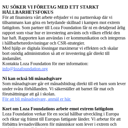
NU SÖKER VI FÖRETAG MED ETT STARKT
HÅLLBARHETSFOKUS
För att finansiera vårt arbete erbjuder vi nu partnerskap där vi
tillsammans kan göra en betydande skillnad i kampen mot extrem
fattigdom. Som partner till Loza Foundation får ni en detaljerad årlig
rapport som visar hur er investering använts och vilken effekt den
har haft. Rapporten kan användas i er kommunikation och integreras
i hållbarhetsredovisningar och CSR-strategier.
Med hjälp av digitala lösningar maximerar vi effekten och skalar
bort onödig administration så att er investering går direkt till
ändamålet.
Kontakta Loza Foundation för mer information:
info@lozafoundation.org
Ni kan också bli månadsgivare
Som månadsgivare går ert månadsbidrag direkt till ett barn som lever
under svåra förhållanden. Vi säkerställer att barnet får mat och
förutsättningar att gå i skolan.
För att bli månadsgivare, anmäl er här.
Kort om Loza Foundations arbete emot extrem fattigdom
Loza Foundation verkar för en social hållbar utveckling i Europa
och riktar sig främst till Europas fattigaste länder. Vi arbetar för att
förbättra levnadsvillkoren för människor som lever i extrem och