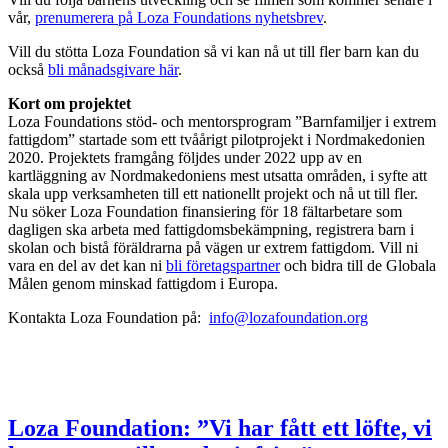
vår,
prenumerera på Loza
Foundations nyhetsbrev
.
Vill du stötta Loza Foundation så vi kan nå ut till fler barn kan du
också
bli månadsgivare här
.
Kort om projektet
Loza Foundations stöd- och mentorsprogram ”Barnfamiljer i extrem
fattigdom” startade som ett tvåårigt pilotprojekt i Nordmakedonien
2020. Projektets framgång följdes under 2022 upp av en
kartläggning av Nordmakedoniens mest utsatta områden, i syfte att
skala upp verksamheten till ett nationellt projekt och nå ut till fler.
Nu söker Loza Foundation finansiering för 18 fältarbetare som
dagligen ska arbeta med fattigdomsbekämpning, registrera barn i
skolan och bistå föräldrarna på vägen ur extrem fattigdom. Vill ni
vara en del av det kan ni
bli företagspartner
och bidra till de Globala
Målen genom minskad fattigdom i Europa.
Kontakta Loza Foundation på:
info@lozafoundation.org
Loza Foundation: ”Vi har fått ett löfte, vi