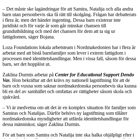
– Det måste ske lagändringar för att Samira, Natalija och alla andra
barn utan personbevis ska få rätt till skolgång. Frågan har debatterats
i flera år, men det händer ingenting. Dessa barn existerar inte
juridiskt och för varje år som går minskar chansen till
grundutbildning och med det chansen för dem att ta sig ur
fattigdomen, säger Bojana.
Loza Foundations lokala arbetsteam i Nordmakedonien har i flera år
arbetat med att bistå barnfamiljer som lever i extrem fattigdom i
processen med identitetshandlingar. Men i vissa fall, såsom för dessa
barn, ser det hopplöst ut.
Zaklina Durmis arbetar på
Center for Educational Support Dendo
Vas
. Hon bekräftar att det krävs ny nationell lagstiftning för att de
barn och vuxna som saknar nordmakedonska personbevis ska kunna
bli en del av samhället och omfattas av rättigheter såsom skola och
sjukvård.
– Vi är medvetna om att det är en komplex situation för familjer som
Samiras och Natalijas. Därför behövs ny lagstiftning som tillåter
nordmakedonska myndigheter att utfärda identitetshandlingar för
dessa människor, säger Zaklina Durmis.
För att barn som Samira och Natalija inte ska halka ohjälpligt efter i