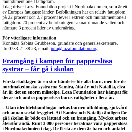
multidimentionell fattigdom.
I dag driver Loza Foundation projekt i Nordmakedonien, som är ett
av Europas fattigaste länder. Befolkningen har en relativ fattigdom
på 22 procent och 2,7 procent lever i extrem och multidimentionell
fattigdom. 20 procent av befolkningen saknar rinnande vatten och
närmare 3 procent lider av undernäring.
För ytterligare information
Kontakta Sabina Grubbeson, grundare och generalsekreterare,
tfn.0733-21 38 23, email:
info@lozafoundation.org
Framgång i kampen för papperslösa
systrar – får gå i skolan
Första skoldagen är en stor händelse för alla barn, men för de
nordmakedonska systrarna Samira, åtta år, och Natalija, elva
år, är det en enorm milstolpe. Loza Foundation har kämpat för
deras och andra papperslösa barns rättigheter i flera år.
– Utan identitetshandlingar nekas barnen utbildning, sjukvård
och annan social trygghet. Att Samira och Natalija äntligen får
gå i skolan är både en lättnad och en framgång. Mycket arbete
återstår ändå. Runt 3 000 personer beräknas vara papperslösa
i Nordmakedonien i dag. De flesta av dem är barn och antalet