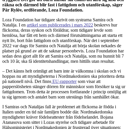
räkna och därmed blir fast i fattigdom och utanförskap, säger
Pär Rylöv, ordförande, Loza Foundation.
Loza Foundation har tidigare skrivit om systrarna Samira och
Natalija. I en
artikel som publicerades i mars 2022
beskrevs hur
flickorna, deras syskon och föräldrar, som tidigare levde som
hemlösa, har fått ett hem och därmed förutsättningarna att starta ett
nytt liv, bort från fattigdom och utanförskap. När det i september
2022 var dags för Samira och Natalija att börja skolan nekades de
platser på grund av att de saknar personbevis. Loza Foundation har
sedan dess gjort allt för att Samira och Natalija, som nu hunnit bli 7
och 10 år, ska få identitetshandlingar, men hittills utan resultat.
– Det känns helt orimligt att barn inte är välkomna i skolan och vi
hoppas nu att myndigheterna i Nordmakedonien ska prioritera detta
på nationell nivå. Det finns
EU-rapporter
som visar att
papperslösheten stänger dörren för människor som försöker ta sig ur
fattigdomen. Trots detta är processen fortfarande i princip omöjlig att
ta sig igenom och antalet barn som utestängs från samhället ökar.
I Samiras och Natalijas fall är problemet att flickorna är födda i
Italien under en tid när familjen bodde där. Nordmakedonska
myndigheter kräver födelseattester från födelselandet. Bojana
Atanasova som sitter i Lozas styrelse och tidigare arbetade för
Hälsoministeriet i Nordmakedonien är frustrerad över situationen: