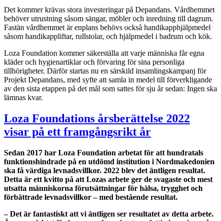
Det kommer krävas stora investeringar på Depandans. Vårdhemmet
behöver utrustning såsom sängar, möbler och inredning till dagrum.
Fastän vårdhemmet är enplans behövs också handikapphjälpmedel
såsom handikappliftar, rullstolar, och hjälpmedel i badrum och kök.
Loza Foundation kommer säkerställa att varje människa får egna
kläder och hygienartiklar och förvaring för sina personliga
tillhörigheter. Därför startas nu en särskild insamlingskampanj för
Projekt Depandans, med syfte att samla in medel till förverkligande
av den sista etappen på det mål som sattes för sju år sedan: Ingen ska
lämnas kvar.
Loza Foundations årsberättelse 2022
visar på ett framgångsrikt år
Sedan 2017 har Loza Foundation arbetat för att hundratals
funktionshindrade på en utdömd institution i Nordmakedonien
ska få värdiga levnadsvillkor. 2022 blev det äntligen resultat.
Detta är ett kvitto på att Lozas arbete ger de svagaste och mest
utsatta människorna förutsättningar för hälsa, trygghet och
förbättrade levnadsvillkor – med bestående resultat.
– Det är fantastiskt att vi äntligen ser resultatet av detta arbete.