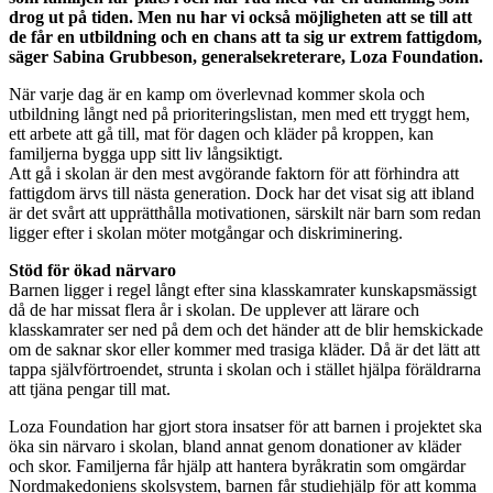
drog ut på tiden. Men nu har vi också möjligheten att se till att
de får en utbildning och en chans att ta sig ur extrem fattigdom,
säger Sabina Grubbeson, generalsekreterare, Loza Foundation.
När varje dag är en kamp om överlevnad kommer skola och
utbildning långt ned på prioriteringslistan, men med ett tryggt hem,
ett arbete att gå till, mat för dagen och kläder på kroppen, kan
familjerna bygga upp sitt liv långsiktigt.
Att gå i skolan är den mest avgörande faktorn för att förhindra att
fattigdom ärvs till nästa generation. Dock har det visat sig att ibland
är det svårt att upprätthålla motivationen, särskilt när barn som redan
ligger efter i skolan möter motgångar och diskriminering.
Stöd för ökad närvaro
Barnen ligger i regel långt efter sina klasskamrater kunskapsmässigt
då de har missat flera år i skolan. De upplever att lärare och
klasskamrater ser ned på dem och det händer att de blir hemskickade
om de saknar skor eller kommer med trasiga kläder. Då är det lätt att
tappa självförtroendet, strunta i skolan och i stället hjälpa föräldrarna
att tjäna pengar till mat.
Loza Foundation har gjort stora insatser för att barnen i projektet ska
öka sin närvaro i skolan, bland annat genom donationer av kläder
och skor. Familjerna får hjälp att hantera byråkratin som omgärdar
Nordmakedoniens skolsystem, barnen får studiehjälp för att komma