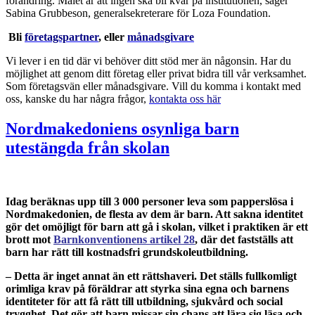
förändring. Målet är att ingen ska bli kvar på institutionen, säger
Sabina Grubbeson, generalsekreterare för Loza Foundation.
Bli
företagspartner
, eller
månadsgivare
Vi lever i en tid där vi behöver ditt stöd mer än någonsin. Har du
möjlighet att genom ditt företag eller privat bidra till vår verksamhet.
Som företagsvän eller månadsgivare. Vill du komma i kontakt med
oss, kanske du har några frågor,
kontakta oss här
Nordmakedoniens osynliga barn
utestängda från skolan
Idag beräknas upp till 3 000 personer leva som papperslösa i
Nordmakedonien, de flesta av dem är barn. Att sakna identitet
gör det omöjligt för barn att gå i skolan, vilket i praktiken är ett
brott mot
Barnkonventionens artikel 28
, där det fastställs att
barn har rätt till kostnadsfri grundskoleutbildning.
– Detta är inget annat än ett rättshaveri. Det ställs fullkomligt
orimliga krav på föräldrar att styrka sina egna och barnens
identiteter för att få rätt till utbildning, sjukvård och social
trygghet. Det gör att barn missar sin chans att lära sig läsa och