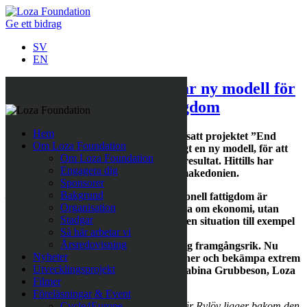
Ge ett bidrag
SV
EN
Loza Foundation utvecklar ny modell för
att bekämpa extrem fattigdom
Hem
Under hösten har Loza Foundation sjösatt projektet ”End
Om Loza Foundation
extreme poverty”. Arbetet bedrivs enligt en ny modell, för att
Om Loza Foundation
nå ut till fler och säkerställa varaktiga resultat. Hittills har
Engagera dig
projektet startat i tre områden i Nordmakedonien.
Sponsorer
Bakgrund
– Att ta sig ur extrem och multidimensionell fattigdom är
Organisation
oerhört komplext. Det handlar inte bara om ekonomi, utan
Stadgar
även om möjligheten att påverka sin egen situation till exempel
Så här arbetar vi
vad gäller hälsa och utbildning.
Årsredovisning
Vår nya arbetsmetod har redan visat sig framgångsrik. Nu
Nyheter
söker vi företag som vill gå in som partner och bekämpa extrem
Utvecklingsprojekt
fattigdom tillsammans med oss, säger Sabina Grubbeson, Loza
Filmer
Foundations generalsekreterare.
Föreläsningar & Event
Bildtext: Loza Foundations ordförande Pär Rylöv ligger bakom den
Cycle4Europe