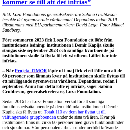
kommer se till att det infrias”
Bild: Loza Foundations generalsekreterare Sabina Grubbeson
besökte det nyrenoverade vårdhemmet Depandans redan 2019
tillsammans med EU-parlamentarikern David Lega. Foto: Mikael
Sundberg.
Före sommaren 2023 fick Loza Foundation ett löfte från
institutionens ledning: institutionen i Demir Kapija skulle
stängas siste september 2023 och samtliga kvarboende på
institutionen skulle få flytta till ett vårdhem. Löftet har inte
infriats.
– När
Projekt TIMOR
löpte ut i maj fick vi ett löfte om att de
60 personer som lämnats kvar på institutionen skulle flyttas till
ett närliggande nyrenoverat vårdhem, Depandans, redan i
september. Ännu har detta löfte ej infriats, säger Sabina
Grubbeson, generalsekreterare, Loza Foundation.
Sedan 2016 har Loza Foundation verkat för att samtliga
funktionsnedsatta boende på den utdömda institutionen i Demir
Kapija ska få flytta ut.
Totalt 110 av dem har flyttat ut till
välfungerande gruppboenden
under de sista två åren. Kvar på
institutionen finns nu cirka 60 personer med grava funktionshinder
och sjukdomar. Vårdpersonalen arbetar under oerhört krävande