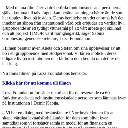
– Med denna film låter vi de berörda funktionsnedsatta personerna
själva komma till tals. Ingen kan berätta sanningen bättre än de som
har upplevt livet på insidan. Deras berättelse om det enorma lyft det
innebär att slippa från institutionell vård och erbjudas ett värdigt liv i
gruppboende är ett tydligt vittnesmål på att vårt arbete gör skillnad
och att projekt TIMOR varit framgångsrikt, säger Sabina
Grubbeson, generalsekreterare, Loza Foundation.
I filmen berättar även Aneta och Stefan om sina upplevelser av att
bo i ett gruppboende med stödpersonal. Vi får en inblick i deras
tidigare liv på institutionen och får höra dem berätta om det liv de
har idag.
Nu finns filmen på Loza Foundations hemsida.
Klicka här för att komma till filmen
Loza Foundation fortsätter nu arbeta för de resterande ca 60
funktionsnedsatta och institutionsskadade personer som lämnats kvar
på Institutionen i Demir Kapija.
– Vi har en dialog med beslutsfattare i Nordmakedonien för att
skapa värdiga levnadsförhållanden för dem som blivit kvar,
samtidigt som vi fortsätter samla in medel för att finansiera en