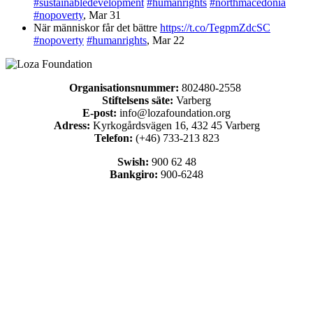
#sustainabledevelopment
#humanrights
#northmacedonia
#nopoverty
,
Mar 31
När människor får det bättre
https://t.co/TegpmZdcSC
#nopoverty
#humanrights
,
Mar 22
Organisationsnummer:
802480-2558
Stiftelsens säte:
Varberg
E-post:
info@lozafoundation.org
Adress:
Kyrkogårdsvägen 16, 432 45 Varberg
Telefon:
(+46) 733-213 823
Swish:
900 62 48
Bankgiro:
900-6248