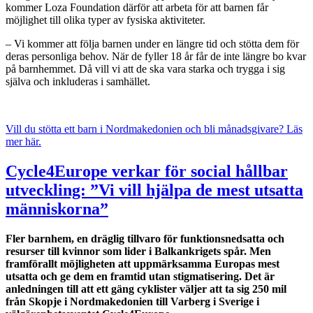
kommer Loza Foundation därför att arbeta för att barnen får
möjlighet till olika typer av fysiska aktiviteter.
– Vi kommer att följa barnen under en längre tid och stötta dem för
deras personliga behov. När de fyller 18 år får de inte längre bo kvar
på barnhemmet. Då vill vi att de ska vara starka och trygga i sig
själva och inkluderas i samhället.
Vill du stötta ett barn i Nordmakedonien och bli månadsgivare? Läs
mer här
.
Cycle4Europe verkar för social hållbar
utveckling: ”Vi vill hjälpa de mest utsatta
människorna”
Fler barnhem, en dräglig tillvaro för funktionsnedsatta och
resurser till kvinnor som lider i Balkankrigets spår. Men
framförallt möjligheten att uppmärksamma Europas mest
utsatta och ge dem en framtid utan stigmatisering. Det är
anledningen till att ett gäng cyklister väljer att ta sig 250 mil
från Skopje i Nordmakedonien till Varberg i Sverige i