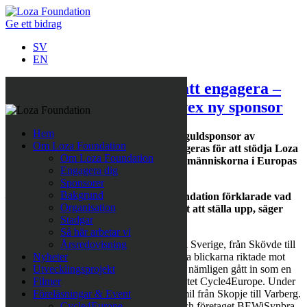
Ge ett bidrag
SV
EN
Cycle4Europe fortsätter att engagera –
svenska järnhandeln Prevex ny sponsor
Hem
Järnhandelskedjan Prevex går in som guldsponsor av
Om Loza Foundation
cykeleventet Cycle4Europe, som arrangeras för att stödja Loza
Om Loza Foundation
Foundations arbete för de mest utsatta människorna i Europas
Engagera dig
fattigaste länder.
Sponsorer
Bakgrund
– När Sabina Grubbeson på Loza Foundation förklarade vad
Organisation
de gör och för vem, så var det självklart att ställa upp, säger
Stadgar
Henrik Granath, vd på Prevex.
Så här arbetar vi
Järnhandelskedjan Prevex har sju butiker i Sverige, från Skövde till
Årsredovisning
Malmö. Men i september kommer de att ha blickarna riktade mot
Nyheter
Nordmakedonien och Europa. Prevex har nämligen gått in som en
Utvecklingsprojekt
av de viktigaste sponsorerna av cykeleventet Cycle4Europe. Under
Filmer
drygt 14 dagar ska deltagarna cykla 250 mil från Skopje till Varberg.
Föreläsningar & Event
Eventet arrangeras av Loza Foundation och företaget BEWiSynbra
Cycle4Europe