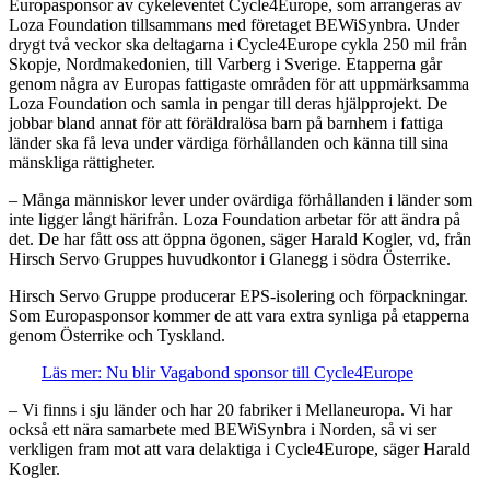
Europasponsor av cykeleventet Cycle4Europe, som arrangeras av
Loza Foundation tillsammans med företaget BEWiSynbra. Under
drygt två veckor ska deltagarna i Cycle4Europe cykla 250 mil från
Skopje, Nordmakedonien, till Varberg i Sverige. Etapperna går
genom några av Europas fattigaste områden för att uppmärksamma
Loza Foundation och samla in pengar till deras hjälpprojekt. De
jobbar bland annat för att föräldralösa barn på barnhem i fattiga
länder ska få leva under värdiga förhållanden och känna till sina
mänskliga rättigheter.
– Många människor lever under ovärdiga förhållanden i länder som
inte ligger långt härifrån. Loza Foundation arbetar för att ändra på
det. De har fått oss att öppna ögonen, säger Harald Kogler, vd, från
Hirsch Servo Gruppes huvudkontor i Glanegg i södra Österrike.
Hirsch Servo Gruppe producerar EPS-isolering och förpackningar.
Som Europasponsor kommer de att vara extra synliga på etapperna
genom Österrike och Tyskland.
Läs mer: Nu blir Vagabond sponsor till Cycle4Europe
– Vi finns i sju länder och har 20 fabriker i Mellaneuropa. Vi har
också ett nära samarbete med BEWiSynbra i Norden, så vi ser
verkligen fram mot att vara delaktiga i Cycle4Europe, säger Harald
Kogler.