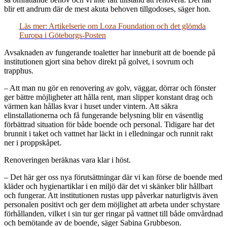
blir ett andrum där de mest akuta behoven tillgodoses, säger hon.
Läs mer: Artikelserie om Loza Foundation och det glömda
Europa i Göteborgs-Posten
Avsaknaden av fungerande toaletter har inneburit att de boende på
institutionen gjort sina behov direkt på golvet, i sovrum och
trapphus.
– Att man nu gör en renovering av golv, väggar, dörrar och fönster
ger bättre möjligheter att hålla rent, man slipper konstant drag och
värmen kan hållas kvar i huset under vintern. Att säkra
elinstallationerna och få fungerande belysning blir en väsentlig
förbättrad situation för både boende och personal. Tidigare har det
brunnit i taket och vattnet har läckt in i elledningar och runnit rakt
ner i proppskåpet.
Renoveringen beräknas vara klar i höst.
– Det här ger oss nya förutsättningar där vi kan förse de boende med
kläder och hygienartiklar i en miljö där det vi skänker blir hållbart
och fungerar. Att institutionen rustas upp påverkar naturligtvis även
personalen positivt och ger dem möjlighet att arbeta under schystare
förhållanden, vilket i sin tur ger ringar på vattnet till både omvårdnad
och bemötande av de boende, säger Sabina Grubbeson.