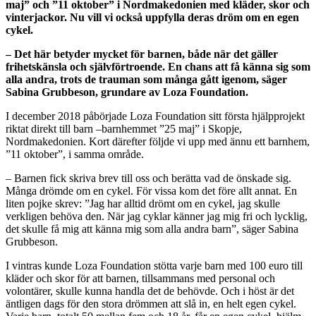
maj
”
och
”
11 oktober
”
i Nordmakedonien med kl
ä
der, skor och
vinterjackor. Nu vill vi ocks
å
uppfylla deras dr
ö
m om en egen
cykel.
–
Det h
är betyder mycket f
ör barnen, b
åde n
är det g
äller
frihetsk
änsla och sj
älvf
örtroende. En chans att f
å
k
änna sig som
alla andra, trots de trauman som
m
å
nga g
ått igenom, s
äger
Sabina Grubbeson, grundare av Loza Foundation.
I december 2018 påbörjade Loza Foundation sitt första hjälpprojekt
riktat direkt till barn –barnhemmet ”25 maj” i Skopje,
Nordmakedonien. Kort därefter följde vi upp med ännu ett barnhem,
”11 oktober”, i samma område.
– Barnen fick skriva brev till oss och berätta vad de önskade sig.
Många drömde om en cykel. För vissa kom det före allt annat. En
liten pojke skrev: ”Jag har alltid drömt om en cykel, jag skulle
verkligen behöva den. När jag cyklar känner jag mig fri och lycklig,
det skulle få mig att känna mig som alla andra barn”, säger Sabina
Grubbeson.
I vintras kunde Loza Foundation stötta varje barn med 100 euro till
kläder och skor för att barnen, tillsammans med personal och
volontärer, skulle kunna handla det de behövde. Och i höst är det
äntligen dags för den stora drömmen att slå in, en helt egen cykel.