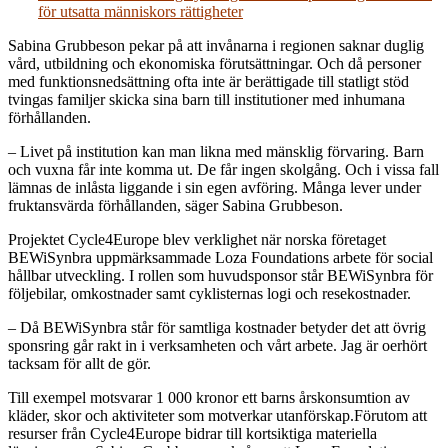
för utsatta människors rättigheter
Sabina Grubbeson pekar på att invånarna i regionen saknar duglig
vård, utbildning och ekonomiska förutsättningar. Och då personer
med funktionsnedsättning ofta inte är berättigade till statligt stöd
tvingas familjer skicka sina barn till institutioner med inhumana
förhållanden.
– Livet på institution kan man likna med mänsklig förvaring. Barn
och vuxna får inte komma ut. De får ingen skolgång. Och i vissa fall
lämnas de inlåsta liggande i sin egen avföring. Många lever under
fruktansvärda förhållanden, säger Sabina Grubbeson.
Projektet Cycle4Europe blev verklighet när norska företaget
BEWiSynbra uppmärksammade Loza Foundations arbete för social
hållbar utveckling. I rollen som huvudsponsor står BEWiSynbra för
följebilar, omkostnader samt cyklisternas logi och resekostnader.
– Då BEWiSynbra står för samtliga kostnader betyder det att övrig
sponsring går rakt in i verksamheten och vårt arbete. Jag är oerhört
tacksam för allt de gör.
Till exempel motsvarar 1 000 kronor ett barns årskonsumtion av
kläder, skor och aktiviteter som motverkar utanförskap.Förutom att
resurser från Cycle4Europe bidrar till kortsiktiga materiella