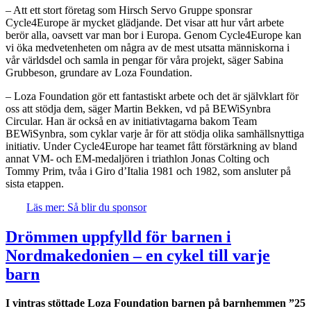
– Att ett stort företag som Hirsch Servo Gruppe sponsrar
Cycle4Europe är mycket glädjande. Det visar att hur vårt arbete
berör alla, oavsett var man bor i Europa. Genom Cycle4Europe kan
vi öka medvetenheten om några av de mest utsatta människorna i
vår världsdel och samla in pengar för våra projekt, säger Sabina
Grubbeson, grundare av Loza Foundation.
– Loza Foundation gör ett fantastiskt arbete och det är självklart för
oss att stödja dem, säger Martin Bekken, vd på BEWiSynbra
Circular. Han är också en av initiativtagarna bakom Team
BEWiSynbra, som cyklar varje år för att stödja olika samhällsnyttiga
initiativ. Under Cycle4Europe har teamet fått förstärkning av bland
annat VM- och EM-medaljören i triathlon Jonas Colting och
Tommy Prim, tvåa i Giro d’Italia 1981 och 1982, som ansluter på
sista etappen.
Läs mer: Så blir du sponsor
Drömmen uppfylld för barnen i
Nordmakedonien – en cykel till varje
barn
I vintras st
ö
ttade Loza Foundation barnen p
å
barnhemmen
”
25