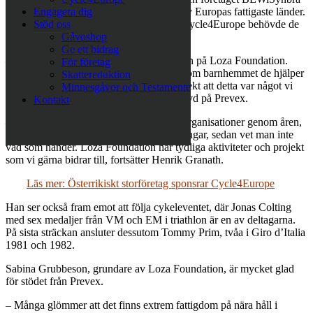
till förmån för utsatta människor i några av Europas fattigaste länder.
Engagera dig
När Prevex fick frågan om de vill stötta Cycle4Europe behövde de
Stöd oss
inte fundera länge.
Gåvoshop
Ge ett bidrag
– Jag satte mig ner med Sabina Grubbeson på Loza Foundation.
För företag
Hon förklarade vad de gör och berättade om barnhemmet de hjälper
Skattereduktion
i Skopje och andra initiativ. Jag kände direkt att detta var något vi
Minnesgåvor och Testamente
ville vara med på, säger Henrik Granath, vd på Prevex.
Kontakt
– Vi har bidragit till många välgörenhetsorganisationer genom åren,
men det är oftast så anonymt. Man ger pengar, sedan vet man inte
vad som händer. Loza Foundation har tydliga aktiviteter och projekt
som vi gärna bidrar till, fortsätter Henrik Granath.
Läs mer: Österrikiskt storföretag sponsrar Cycle4Europe
Han ser också fram emot att följa cykeleventet, där Jonas Colting
med sex medaljer från VM och EM i triathlon är en av deltagarna.
På sista sträckan ansluter dessutom Tommy Prim, tvåa i Giro d’Italia
1981 och 1982.
Sabina Grubbeson, grundare av Loza Foundation, är mycket glad
för stödet från Prevex.
– Många glömmer att det finns extrem fattigdom på nära håll i