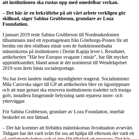
att institutionen ska rustas upp med omedelbar verkan.
– Det här är en bekräftelse på att vårt arbete verkligen gör
skillnad, säger Sabina Grubbeson, grundare av Loza
Foundation.
I januari 2019 reste Sabina Grubbeson till Nordmakedonien
tillsammans med ett reportageteam från Göteborgs-Posten för att
berätta om den ofattbara misär som de funktionsnedsatta
människorna på institutionen i Demir Kapija lever i. Resultatet,
artikelserien ”Här bor Europas svagaste i misär”, har fått mycket
uppmärksamhet, bland annat är det nominerat till Wendelapriset
2019 som årets bästa socialreportage.
Nu har även landets statliga myndigheter reagerat. Socialminister
Mila Carovska säger till GP att artikelserien blev en ögonöppnare
och att man genast ska renovera institutionens toaletter och trasiga
golv, installera fungerande belysning samt reparera inner- och
ytterväggar.
För Sabina Grubbeson, grundare av Loza Foundation, innebär
beskedet en stor lättnad.
– Det här kommer att förbättra människornas livssituation avsevärt.
Tidigare har det varit svårt för oss att hjälpa till eftersom det varit ett
så omfattande behov och vi inte fått tillstånd att renovera. Det här