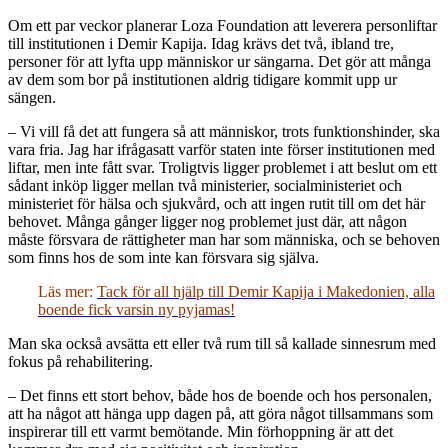
Om ett par veckor planerar Loza Foundation att leverera personliftar
till institutionen i Demir Kapija. Idag krävs det två, ibland tre,
personer för att lyfta upp människor ur sängarna. Det gör att många
av dem som bor på institutionen aldrig tidigare kommit upp ur
sängen.
– Vi vill få det att fungera så att människor, trots funktionshinder, ska
vara fria. Jag har ifrågasatt varför staten inte förser institutionen med
liftar, men inte fått svar. Troligtvis ligger problemet i att beslut om ett
sådant inköp ligger mellan två ministerier, socialministeriet och
ministeriet för hälsa och sjukvård, och att ingen rutit till om det här
behovet. Många gånger ligger nog problemet just där, att någon
måste försvara de rättigheter man har som människa, och se behoven
som finns hos de som inte kan försvara sig själva.
Läs mer:
Tack för all hjälp till Demir Kapija i Makedonien, alla
boende fick varsin ny pyjamas!
Man ska också avsätta ett eller två rum till så kallade sinnesrum med
fokus på rehabilitering.
– Det finns ett stort behov, både hos de boende och hos personalen,
att ha något att hänga upp dagen på, att göra något tillsammans som
inspirerar till ett varmt bemötande. Min förhoppning är att det