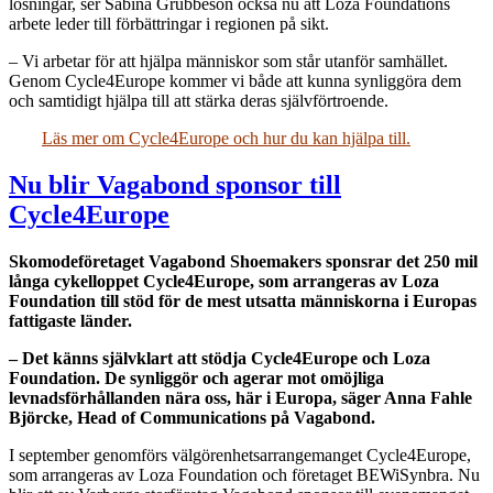
lösningar, ser Sabina Grubbeson också nu att Loza Foundations
arbete leder till förbättringar i regionen på sikt.
– Vi arbetar för att hjälpa människor som står utanför samhället.
Genom Cycle4Europe kommer vi både att kunna synliggöra dem
och samtidigt hjälpa till att stärka deras självförtroende.
Läs mer om Cycle4Europe och hur du kan hjälpa till.
Nu blir Vagabond sponsor till
Cycle4Europe
Skomodeföretaget Vagabond Shoemakers sponsrar det 250 mil
långa cykelloppet Cycle4Europe, som arrangeras av Loza
Foundation till stöd för de mest utsatta människorna i Europas
fattigaste länder.
– Det känns självklart att stödja Cycle4Europe och Loza
Foundation. De synliggör och agerar mot omöjliga
levnadsförhållanden nära oss, här i Europa, säger Anna Fahle
Björcke, Head of Communications på Vagabond.
I september genomförs välgörenhetsarrangemanget Cycle4Europe,
som arrangeras av Loza Foundation och företaget BEWiSynbra. Nu