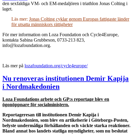
den sexfaldiga VM- och EM-medaljören i triathlon Jonas Colting i
laget.
Läs mer:
Jonas Colting cyklar genom Europas fattigaste länder
för utsatta människors rättigheter
För mer information om Loza Foundation och Cycle4Europe,
kontakta Sabina Grubbeson, 0733-213 823,
info@lozafoundation.org.
Läs mer på
lozafoundation.org/cycle4europe/
Nu renoveras institutionen Demir Kapija
i Nordmakedonien
Loza Foundations arbete och GP:s reportage blev en
ögonöppnare för socialministern.
Reportageresan till institutionen Demir Kapija i
Nordmakedonien, som blev en artikelserie i Göteborgs-Posten,
belyste undermåliga förhållanden och väckte starka reaktioner.
Bland annat hos landets statliga myndigheter, som nu beslutat