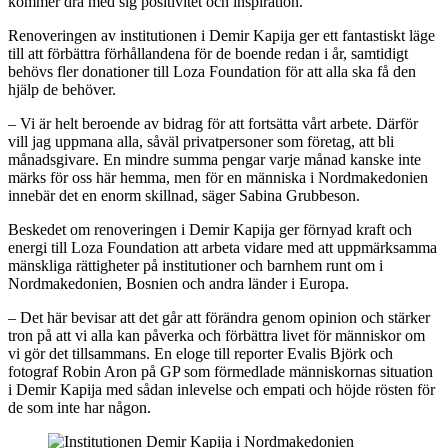
kommer dra med sig positivitet och inspiration.
Renoveringen av institutionen i Demir Kapija ger ett fantastiskt läge
till att förbättra förhållandena för de boende redan i år, samtidigt
behövs fler donationer till Loza Foundation för att alla ska få den
hjälp de behöver.
– Vi är helt beroende av bidrag för att fortsätta vårt arbete. Därför
vill jag uppmana alla, såväl privatpersoner som företag, att bli
månadsgivare. En mindre summa pengar varje månad kanske inte
märks för oss här hemma, men för en människa i Nordmakedonien
innebär det en enorm skillnad, säger Sabina Grubbeson.
Beskedet om renoveringen i Demir Kapija ger förnyad kraft och
energi till Loza Foundation att arbeta vidare med att uppmärksamma
mänskliga rättigheter på institutioner och barnhem runt om i
Nordmakedonien, Bosnien och andra länder i Europa.
– Det här bevisar att det går att förändra genom opinion och stärker
tron på att vi alla kan påverka och förbättra livet för människor om
vi gör det tillsammans. En eloge till reporter Evalis Björk och
fotograf Robin Aron på GP som förmedlade människornas situation
i Demir Kapija med sådan inlevelse och empati och höjde rösten för
de som inte har någon.