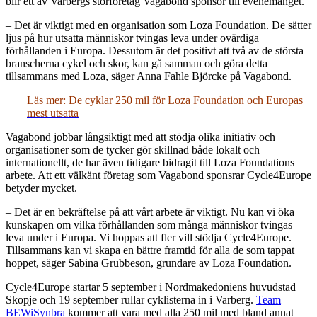
blir ett av Varbergs storföretag Vagabond sponsor till evenemanget.
– Det är viktigt med en organisation som Loza Foundation. De sätter
ljus på hur utsatta människor tvingas leva under ovärdiga
förhållanden i Europa. Dessutom är det positivt att två av de största
branscherna cykel och skor, kan gå samman och göra detta
tillsammans med Loza, säger Anna Fahle Björcke på Vagabond.
Läs mer:
De cyklar 250 mil för Loza Foundation och Europas
mest utsatta
Vagabond jobbar långsiktigt med att stödja olika initiativ och
organisationer som de tycker gör skillnad både lokalt och
internationellt, de har även tidigare bidragit till Loza Foundations
arbete. Att ett välkänt företag som Vagabond sponsrar Cycle4Europe
betyder mycket.
– Det är en bekräftelse på att vårt arbete är viktigt. Nu kan vi öka
kunskapen om vilka förhållanden som många människor tvingas
leva under i Europa. Vi hoppas att fler vill stödja Cycle4Europe.
Tillsammans kan vi skapa en bättre framtid för alla de som tappat
hoppet, säger Sabina Grubbeson, grundare av Loza Foundation.
Cycle4Europe startar 5 september i Nordmakedoniens huvudstad
Skopje och 19 september rullar cyklisterna in i Varberg.
Team
BEWiSynbra
kommer att vara med alla 250 mil med bland annat