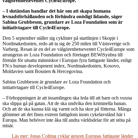
välgörenhetseventet Cycle4Europe.
– I slutändan handlar det här om att skapa humana
levnadsförhållanden och förhindra onödigt lidande, säger
Sabina Grubbeson, grundare av Loza Foundation som är
initiativtagare till Cycle4Europe.
Den 5 september ställer sig cyklister på startlinjen i Skopje i
Nordmakedonien, redo att ta sig de 250 milen till Västsverige och
Varberg. Resan är en del av välgörenhetseventet Cycle4Europe som
arrangeras av Loza Foundation och företaget BEWiSynbra till
förmån för utsatta människor i Europas fyra fattigaste länder, enligt
FN:s human development index, Nordmakedonien, Kosovo,
Moldavien samt Bosnien & Hercegovina.
Sabina Grubbeson är grundare av Loza Foundation och
initiativtagare till Cycle4Europe.
– Förhoppningen är att insamlingen ska leda till att barn och vuxna
ska slippa gå på gatan. Att de ska undvika den kriminella banan.
Och att de ska kunna klä sig varmt och ha skor på fötterna. Många
glömmer att det finns extrem fattigdom inom cykelavstånd här i
Europa. Man behöver inte åka till andra världsdelar för att stöta på
misär.
Läs mer: Jonas Colting cyklar genom Europas fattigaste länder