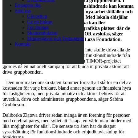
arbete med att etablera och driva privata gruppboenden. I
Engagera dig
praktiken innebär detta att fler funktionshindrade kan komma
Stöd oss
ut från institutionerna, det skapar även nya arbetstillfällen och
Gåvoshop
bidrar till ökad inkludering i samhället. Med lokala eldsjälar
Ge ett bidrag
och sociala entreprenörer som Daliborka kan fler
För företag
gruppboenden bli verklighet på de geografiska platser där de
Skattereduktion
bäst behövs, även efter att projekt TIMOR avslutas, säger
Minnesgåvor och Testamente
Sabina Grubbeson, generalsekreterare Loza Foundation.
Kontakt
Under hösten 2021 stod det klart att staten inte skulle driva alla de
gruppboenden som krävdes för att flytta ut funktionshindrade från
Nordmakedoniens institutioner och genom TIMOR-projektet
gjordes då en nationell kampanj för att bjuda in privata aktörer att
driva gruppboenden.
– Den nordmakedonska staten kommer fortsatt att stå för en del av
kostnaden för varje brukare, bland annat genom att finansiera hyra
för fastigheterna, men privata initiativ och aktörer behövs för att
utveckla, driva och administrera gruppboendena, säger Sabina
Grubbeson.
Daliborka Zlateva driver sedan många år en förening för personer
med cerebral pares, med syftet att ”skapa en värld utan hinder med
lika möjligheter för alla”. De senaste tio åren har de skapat
sysselsättning för funktionshindrade och erbjudit avlastning för
föräldrarna.