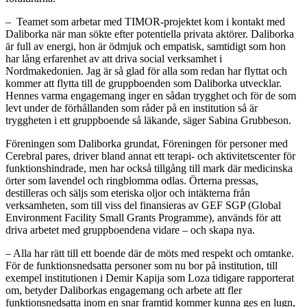
– Teamet som arbetar med TIMOR-projektet kom i kontakt med
Daliborka när man sökte efter potentiella privata aktörer. Daliborka
är full av energi, hon är ödmjuk och empatisk, samtidigt som hon
har lång erfarenhet av att driva social verksamhet i
Nordmakedonien. Jag är så glad för alla som redan har flyttat och
kommer att flytta till de gruppboenden som Daliborka utvecklar.
Hennes varma engagemang inger en sådan trygghet och för de som
levt under de förhållanden som råder på en institution så är
tryggheten i ett gruppboende så läkande, säger Sabina Grubbeson.
Föreningen som Daliborka grundat, Föreningen för personer med
Cerebral pares, driver bland annat ett terapi- och aktivitetscenter för
funktionshindrade, men har också tillgång till mark där medicinska
örter som lavendel och ringblomma odlas. Örterna pressas,
destilleras och säljs som eteriska oljor och intäkterna från
verksamheten, som till viss del finansieras av GEF SGP (Global
Environment Facility Small Grants Programme), används för att
driva arbetet med gruppboendena vidare – och skapa nya.
– Alla har rätt till ett boende där de möts med respekt och omtanke.
För de funktionsnedsatta personer som nu bor på institution, till
exempel institutionen i Demir Kapija som Loza tidigare rapporterat
om, betyder Daliborkas engagemang och arbete att fler
funktionsnedsatta inom en snar framtid kommer kunna ges en lugn,