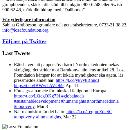
gruppboenden, skicka ditt stöd till bankgiro 900-6248 eller Swish
900 62 48, märk ditt bidrag med “Daliborka”.
För ytterligare information
Sabina Grubbeson, grundare och generalsekreterare, 0733-21 38 23,
info@lozafoundation.org
Följ oss på Twitter
Last Tweets
Rättshaveri att papperslösa barn i Nordmakedonien nekas
skolgång, det strider mot Barnkonventionens artikel 28. Loza
Foundation kämpar för att lokala myndigheter ska agera, läs
pressmeddelandet här:
https://t.co/ykvv8RhnqJ
https://t.co/fBWwTAVOh9
,
Apr 11
Företagssamarbete för minskad fattigdom i Europa.
https://t.co/LQegOKg7I4
#globalgoals
#sustainabledevelopment
#humanrights
#northmacedonia
#nopoverty
,
Mar 31
När människor får det bättre
https://t.co/TegpmZdcSC
#nopoverty
#humanrights
,
Mar 22