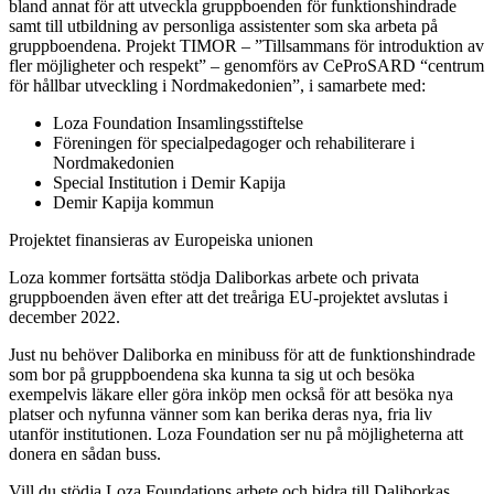
bland annat för att utveckla gruppboenden för funktionshindrade
samt till utbildning av personliga assistenter som ska arbeta på
gruppboendena. Projekt TIMOR – ”Tillsammans för introduktion av
fler möjligheter och respekt” – genomförs av CeProSARD “centrum
för hållbar utveckling i Nordmakedonien”, i samarbete med:
Loza Foundation Insamlingsstiftelse
Föreningen för specialpedagoger och rehabiliterare i
Nordmakedonien
Special Institution i Demir Kapija
Demir Kapija kommun
Projektet finansieras av Europeiska unionen
Loza kommer fortsätta stödja Daliborkas arbete och privata
gruppboenden även efter att det treåriga EU-projektet avslutas i
december 2022.
Just nu behöver Daliborka en minibuss för att de funktionshindrade
som bor på gruppboendena ska kunna ta sig ut och besöka
exempelvis läkare eller göra inköp men också för att besöka nya
platser och nyfunna vänner som kan berika deras nya, fria liv
utanför institutionen. Loza Foundation ser nu på möjligheterna att
donera en sådan buss.
Vill du stödja Loza Foundations arbete och bidra till Daliborkas