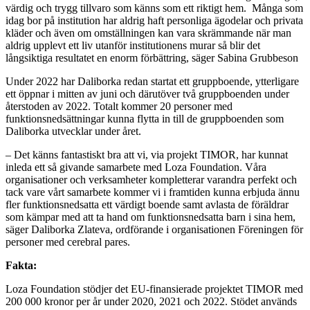
värdig och trygg tillvaro som känns som ett riktigt hem. Många som
idag bor på institution har aldrig haft personliga ägodelar och privata
kläder och även om omställningen kan vara skrämmande när man
aldrig upplevt ett liv utanför institutionens murar så blir det
långsiktiga resultatet en enorm förbättring, säger Sabina Grubbeson
Under 2022 har Daliborka redan startat ett gruppboende, ytterligare
ett öppnar i mitten av juni och därutöver två gruppboenden under
återstoden av 2022. Totalt kommer 20 personer med
funktionsnedsättningar kunna flytta in till de gruppboenden som
Daliborka utvecklar under året.
– Det känns fantastiskt bra att vi, via projekt TIMOR, har kunnat
inleda ett så givande samarbete med Loza Foundation. Våra
organisationer och verksamheter kompletterar varandra perfekt och
tack vare vårt samarbete kommer vi i framtiden kunna erbjuda ännu
fler funktionsnedsatta ett värdigt boende samt avlasta de föräldrar
som kämpar med att ta hand om funktionsnedsatta barn i sina hem,
säger Daliborka Zlateva, ordförande i organisationen Föreningen för
personer med cerebral pares.
Fakta:
Loza Foundation stödjer det EU-finansierade projektet TIMOR med
200 000 kronor per år under 2020, 2021 och 2022. Stödet används