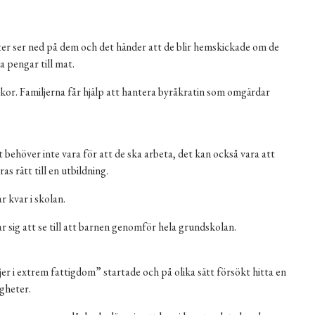
ater ser ned på dem och det händer att de blir hemskickade om de
a pengar till mat.
skor. Familjerna får hjälp att hantera byråkratin som omgärdar
behöver inte vara för att de ska arbeta, det kan också vara att
s rätt till en utbildning.
 kvar i skolan.
r sig att se till att barnen genomför hela grundskolan.
er i extrem fattigdom” startade och på olika sätt försökt hitta en
gheter.