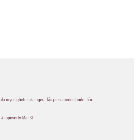
kala myndigheter ska agera, läs pressmeddelandet här:
a
#nopoverty
,
Mar 31