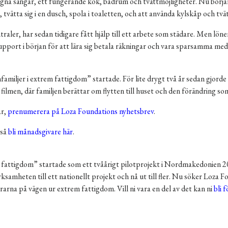
ed egna sängar, ett fungerande kök, badrum och tvättmöjligheter. Nu börjar
 tvätta sig i en dusch, spola i toaletten, och att använda kylskåp och tvä
traler, har sedan tidigare fått hjälp till ett arbete som städare. Men lön
port i början för att lära sig betala räkningar och vara sparsamma med 
amiljer i extrem fattigdom” startade. För lite drygt två år sedan gjorde
en, där familjen berättar om flytten till huset och den förändring som
år,
prenumerera på Loza
Foundations nyhetsbrev
.
kså
bli månadsgivare här
.
fattigdom” startade som ett tvåårigt pilotprojekt i Nordmakedonien 2
amheten till ett nationellt projekt och nå ut till fler. Nu söker Loza F
arna på vägen ur extrem fattigdom. Vill ni vara en del av det kan ni
bli 