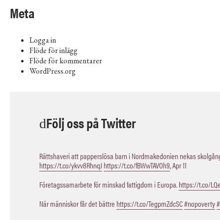
Meta
Logga in
Flöde för inlägg
Flöde för kommentarer
WordPress.org
Följ oss på Twitter
Rättshaveri att papperslösa barn i Nordmakedonien nekas skolgång,
https://t.co/ykvv8RhnqJ
https://t.co/fBWwTAVOh9
,
Apr 11
Företagssamarbete för minskad fattigdom i Europa.
https://t.co/L
När människor får det bättre
https://t.co/TegpmZdcSC
#nopoverty
#