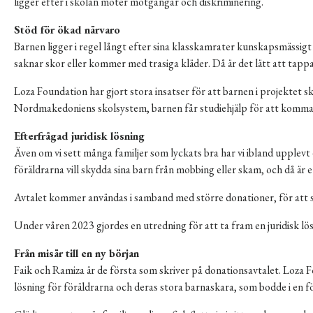
ligger efter i skolan möter motgångar och diskriminering.
Stöd för ökad närvaro
Barnen ligger i regel långt efter sina klasskamrater kunskapsmässigt
saknar skor eller kommer med trasiga kläder. Då är det lätt att tappa s
Loza Foundation har gjort stora insatser för att barnen i projektet 
Nordmakedoniens skolsystem, barnen får studiehjälp för att komma if
Efterfrågad juridisk lösning
Även om vi sett många familjer som lyckats bra har vi ibland upplevt
föräldrarna vill skydda sina barn från mobbing eller skam, och då är et
Avtalet kommer användas i samband med större donationer, för att sä
Under våren 2023 gjordes en utredning för att ta fram en juridisk lös
Från misär till en ny början
Faik och Ramiza är de första som skriver på donationsavtalet. Loza F
lösning för föräldrarna och deras stora barnaskara, som bodde i en 