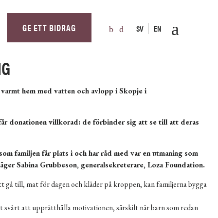
GE ETT BIDRAG
SV
EN
NG
tt varmt hem med vatten och avlopp i Skopje i
 donationen villkorad: de förbinder sig att se till att deras
s som familjen får plats i och har råd med var en utmaning som
m, säger Sabina Grubbeson, generalsekreterare, Loza Foundation.
t gå till, mat för dagen och kläder på kroppen, kan familjerna bygga
et svårt att upprätthålla motivationen, särskilt när barn som redan