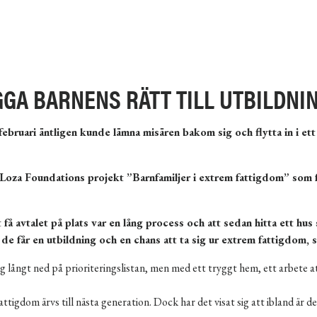
GA BARNENS RÄTT TILL UTBILDNI
 februari äntligen kunde lämna misären bakom sig och flytta in i e
Loza Foundations projekt ”Barnfamiljer i extrem fattigdom” som får
t få avtalet på plats var en lång process och att sedan hitta ett hu
tt de får en utbildning och en chans att ta sig ur extrem fattigdo
långt ned på prioriteringslistan, men med ett tryggt hem, ett arbete at
ttigdom ärvs till nästa generation. Dock har det visat sig att ibland är d