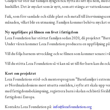
Glädjen var stor när familjen nyligen fick flytta in i sitt nya hem, m
hushållet. Det är mycket som är nytt, som att stänga av vattenkranar,
Faik, som förr samlade och sålde plast och metall till återvinningscen
månaden, vilket blir en utmaning. Familjen kommer behöva mycket sup
Ny uppföljare på filmen om livet i fattigdom
Loza Foundation har stöttat familjen sedan 2020, då projektet ”Barnf
Under våren kommer Loza Foundation producera en uppföljning på film
Vill du följa barnens utveckling och se filmen som kommer senare i v
Vill du stötta Loza Foundation så vi kan nå ut till fler barn kan du oc
Kort om projektet
Loza Foundations stöd- och mentorsprogram ”Barnfamiljer i extrem 
av Nordmakedoniens mest utsatta områden, i syfte att skala upp verks
med fattigdomsbekämpning, registrera barn i skolan och bistå föräldr
fattigdom i Europa.
Kontakta Loza Foundation på:
info@lozafoundation.org