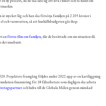
 en ny process, då de ska lära sig att leva i huset och ta hand om
ttmaskin.
en är mycket låg och han ska försörja familjen på 2 205 kronor i
el och varmvatten, så att hushållsbudgeten går ihop.
 vi
en första film om familjen
, där de berättade om sin situation då.
 det inneburit.
020. Projektets framgång följdes under 2022 upp av en kartläggning
oundation finansiering för 18 fältarbetare som dagligen ska arbeta
företagspartner
och bidra till de Globala Målen genom minskad