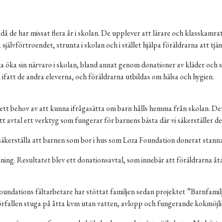
 då de har missat flera år i skolan. De upplever att lärare och klasskamr
jälvförtroendet, strunta i skolan och i stället hjälpa föräldrarna att tjän
ska öka sin närvaro i skolan, bland annat genom donationer av kläder och 
att de andra eleverna, och föräldrarna utbildas om hälsa och hygien.
 ett behov av att kunna ifrågasätta om barn hålls hemma från skolan. Det 
t avtal ett verktyg som fungerar för barnens bästa där vi säkerställer dera
kerställa att barnen som bor i hus som Loza Foundation donerat stannar
ning. Resultatet blev ett donationsavtal, som innebär att föräldrarna åta
oundations fältarbetare har stöttat familjen sedan projektet ”Barnfamilj
förfallen stuga på åtta kvm utan vatten, avlopp och fungerande kokmöjli