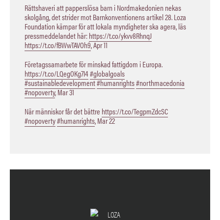
Rättshaveri att papperslösa barn i Nordmakedonien nekas
skolgång, det strider mot Barnkonventionens artikel 28. Loza
Foundation kämpar för att lokala myndigheter ska agera, läs
pressmeddelandet här:
https://t.co/ykvv8RhnqJ
https://t.co/fBWwTAVOh9
,
Apr 11
Företagssamarbete för minskad fattigdom i Europa.
https://t.co/LQegOKg7I4
#globalgoals
#sustainabledevelopment
#humanrights
#northmacedonia
#nopoverty
,
Mar 31
När människor får det bättre
https://t.co/TegpmZdcSC
#nopoverty
#humanrights
,
Mar 22