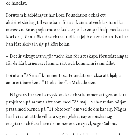
de handlat.
Förutom klädbidraget har Loza Foundation också ett
aktivitetsbidrag till varje barn för att kunna utveckla sina olika
intressen. En av pojkarna önskade sig till exempel hjälp med att ta
körkort, för att öka sina chanser till ett jobb efter skolan. Nu har
han fått skriva in sig på körskolan.
– Det är viktigt att vi gör vad vi kan för att skapa förutsättningar
för de här barnen att hamna rätt och komma in i samhället.
Förutom ”25 maj” kommer Loza Foundation också att hjälpa
ännu ett barnhem, ”11 oktober”, i Makedonien.
– Några av barnen har syskon där och vi kommer att genomföra
projekten på samma sätt som med ”25 maj”. Vi har redan börjat
prata med barnen på ”11 oktober” om vad de önskar sig. Några
har berättat att de vill lära sig engelska, någon önskar sig
en gitarr och flera barn drömmer om en cykel, säger Sabina.