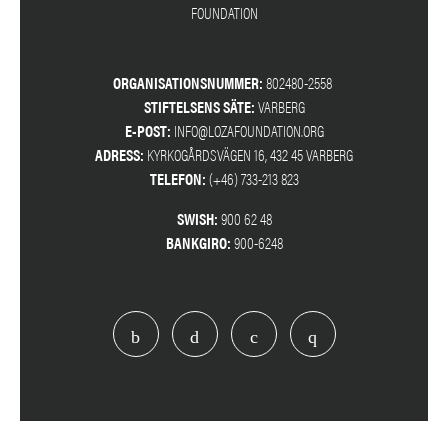
ORGANISATIONSNUMMER:
802480-2558
STIFTELSENS SÄTE:
VARBERG
E-POST:
INFO@LOZAFOUNDATION.ORG
ADRESS:
KYRKOGÅRDSVÄGEN 16, 432 45 VARBERG
TELEFON:
(+46) 733-213 823
SWISH:
900 62 48
BANKGIRO:
900-6248