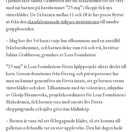
I januari åkte Sabina Grubbeson ner till Makedonien för att vara
med när barnen på barnhemmet ”25 maj” i Skopje fick nya
vinterkläder. De 24 barnen mellan 11 och 18 år har precis flyttat
ut från den
skandalomsusade tidigare institutionen
till mindre
gruppboenden.
– Idag bor det 5-6 barn i varje hus tillsammans med en anställd
från barnhemmet, och barnen delar rum två och två, berättar
Sabina Grubbeson, grundare av Loza Foundation.
”25 maj” är Loza Foundations första hjälpprojekt riktat direkt till
barn. Genom donationer från företag och privatpersoner har
man nu kunnat genomföra sin första insats, att ge barnen varma
vinterkläder och skor. Tillsammans med tio volontärer, inbjudna
av Glorija Naumovska, projektkoordinator för Loza Foundation i
Makedonien, fick barnen vara med om sitt livs första
shoppingrunda och själva göra sina klädinköp.
– Barnen är vana vid att få begagnade kläder, så att komma till
gallerian och handla var en stor upplevelse. Den här dagen hade