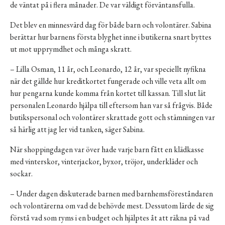
de väntat på i flera månader. De var väldigt förväntansfulla.
Det blev en minnesvärd dag för både barn och volontärer. Sabina
berättar hur barnens första blyghet inne i butikerna snart byttes
ut mot upprymdhet och många skratt.
– Lilla Osman, 11 år, och Leonardo, 12 år, var speciellt nyfikna
när det gällde hur kreditkortet fungerade och ville veta allt om
hur pengarna kunde komma från kortet till kassan. Till slut lät
personalen Leonardo hjälpa till eftersom han var så frågvis. Både
butikspersonal och volontärer skrattade gott och stämningen var
så härlig att jag ler vid tanken, säger Sabina.
När shoppingdagen var över hade varje barn fått en klädkasse
med vinterskor, vinterjackor, byxor, tröjor, underkläder och
sockar.
– Under dagen diskuterade barnen med barnhemsföreståndaren
och volontärerna om vad de behövde mest. Dessutom lärde de sig
förstå vad som ryms i en budget och hjälptes åt att räkna på vad