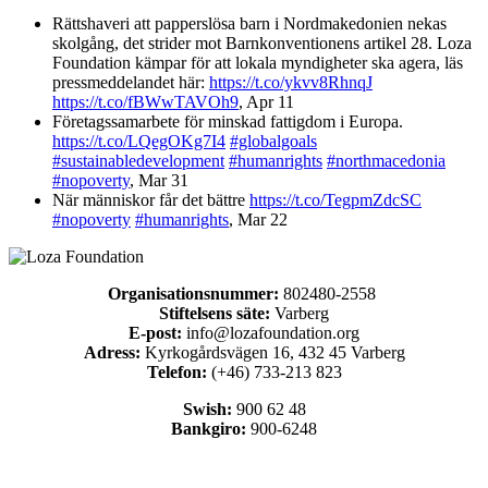
Rättshaveri att papperslösa barn i Nordmakedonien nekas
skolgång, det strider mot Barnkonventionens artikel 28. Loza
Foundation kämpar för att lokala myndigheter ska agera, läs
pressmeddelandet här:
https://t.co/ykvv8RhnqJ
https://t.co/fBWwTAVOh9
,
Apr 11
Företagssamarbete för minskad fattigdom i Europa.
https://t.co/LQegOKg7I4
#globalgoals
#sustainabledevelopment
#humanrights
#northmacedonia
#nopoverty
,
Mar 31
När människor får det bättre
https://t.co/TegpmZdcSC
#nopoverty
#humanrights
,
Mar 22
Organisationsnummer:
802480-2558
Stiftelsens säte:
Varberg
E-post:
info@lozafoundation.org
Adress:
Kyrkogårdsvägen 16, 432 45 Varberg
Telefon:
(+46) 733-213 823
Swish:
900 62 48
Bankgiro:
900-6248