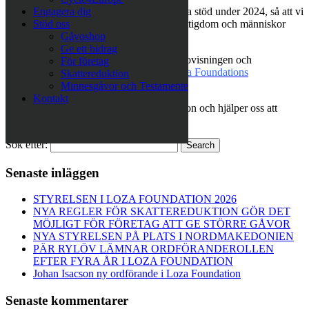
Vi hoppas att vi kan räkna med ert fortsatta stöd under 2024, så att vi
Engagera dig
kan nå till ännu fler så att barn i extrem fattigdom och människor
Stöd oss
med funktionshinder kan få det bättre.
Gåvoshop
Ge ett bidrag
Besök vår hemsida för att läsa hela årsredovisningen och
För företag
verksamhetsberättelsen för 2023 här.
Loza Foundations
Skattereduktion
årsberättelse 2023
Minnesgåvor och Testamente
Kontakt
Tack för att ni är en del av Loza Foundation och hjälper oss att
skapa en bättre framtid.
Sök efter:
Search
Senaste inläggen
STYRELSEN I LOZA FOUNDATION 2026
NYA REGLER FÖR SKATTEREDUKTION GÖR DET
MÖJLIGT FÖR FÖRETAG ATT GE STÖRRE GÅVOR
NYA STYRELSEN PÅ PLATS I NORDMAKEDONIEN
PÄR RYLÖV LÄMNAR ORDFÖRANDEROLLEN
EFTER FYRA ÅR I LOZA FOUNDATION
Johan Isacson ny ordförande i Loza Foundation
Senaste kommentarer