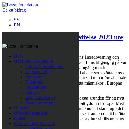
Ge ett bidrag
SV
EN
Loza Foundations Årsberättelse 2023 ute
nu
Hem
Vi är glada att meddela att Loza Foundations årsredovisning och
Om Loza Foundation
verksamhetsberättelse för 2023 nu är klar och finns tillgänglig på vår
Om Loza Foundation
hemsida. År 2023 var ett år fyllt av både framgångar och
Engagera dig
utmaningar, och vi vill rikta ett stort tack till alla er som stöttade oss
Sponsorer
under året. Ert stöd har varit avgörande för att vi kunnat fortsätta vårt
Bakgrund
arbete för att förbättra livet för särskilt utsatta människor i Europas
Organisation
fattigaste områden.
Stadgar
Så här arbetar vi
Under 2023 har vi arbetat intensivt för att lägga grunden för ett nytt
Årsredovisning
och viktigt projekt för att bekämpa extrem fattigdom i Europa. Med
Nyheter
stor hoppfullhet och spänning ser vi nu fram emot att starta upp det
Utvecklingsprojekt
vi lagt grunden till under en lång tid och vi ser fram emot att berätta
Filmer
mer om projektet inom kort och dela med oss av hur vi tillsammans
Föreläsningar & Event
kan göra en verklig skillnad.
Cycle4Europe