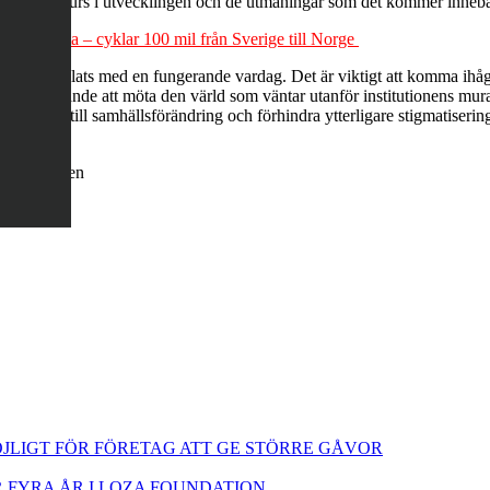
 vara en resurs i utvecklingen och de utmaningar som det kommer innebä
est utsatta – cyklar 100 mil från Sverige till Norge
r en trygg plats med en fungerande vardag. Det är viktigt att komma i
nnas skrämmande att möta den värld som väntar utanför institutionens mur
tt bidra till samhällsförändring och förhindra ytterligare stigmatiserin
v landsbygden
JLIGT FÖR FÖRETAG ATT GE STÖRRE GÅVOR
FYRA ÅR I LOZA FOUNDATION