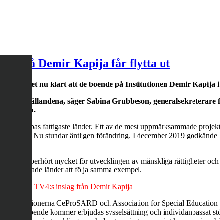
nde på Demir Kapija får flytta ut
jekt står det nu klart att de boende på Institutionen Demir Kapija 
der de förhållandena, säger Sabina Grubbeson, generalsekreterare
gsprocessen.
atta i Europas fattigaste länder. Ett av de mest uppmärksammade projekt
er under. Nu stundar äntligen förändring. I december 2019 godkände EU
r betyder så oerhört mycket för utvecklingen av mänskliga rättigheter och
ra angränsade länder att följa samma exempel.
ionden” – se TV4:s inslag från Demir Kapija
 organisationerna CeProSARD och Association for Special Education and
oner där de boende kommer erbjudas sysselsättning och individanpassat 