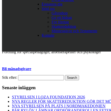
rehabilitering och utrustning till de nya hemmen men också följa och
Engagera dig
Stöd oss
Läs mer: Nu ska Cycle4Europe 2020 fortsätta cykla för Europas m
Gåvoshop
– Vi kommer vara med på de nya boendena och säkerställa att alla få
Ge ett bidrag
som levt på institution under största delen av sitt liv. Då kan det kä
För företag
uppmana till att möta de här människorna med värme och vänlighet för a
Skattereduktion
Minnesgåvor och Testamente
CeProSARD:
Kontakt
Lokal icke statlig organisation som arbetar med hållbar utveckling a
Association for Special Education and Rehabilitation:
Förening för specialpedagoger, arbetsterapeuter och psykologer
Bli månadsgivare
Sök efter:
Search
Senaste inläggen
STYRELSEN I LOZA FOUNDATION 2026
NYA REGLER FÖR SKATTEREDUKTION GÖR DET MÖ
NYA STYRELSEN PÅ PLATS I NORDMAKEDONIEN
PÄR RYLÖV LÄMNAR ORDFÖRANDEROLLEN EFTER 