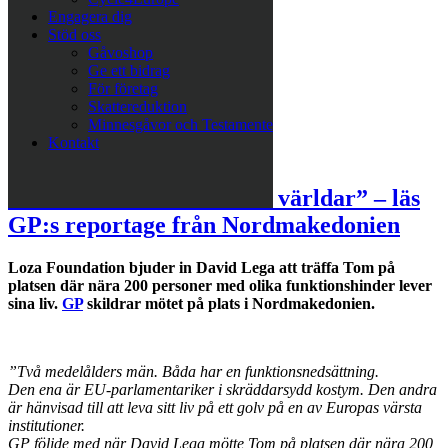
Engagera dig
Stöd oss
Gåvoshop
Ge ett bidrag
För företag
Skattereduktion
Minnesgåvor och Testamente
Kontakt
”Nära möte mellan skilda världar” – läs
GP:s reportage från Nordmakedonien
Loza Foundation bjuder in David Lega att träffa Tom på
platsen där nära 200 personer med olika funktionshinder lever
sina liv.
GP
skildrar mötet på plats i Nordmakedonien.
”Två medelålders män. Båda har en funktionsnedsättning.
Den ena är EU-parlamentariker i skräddarsydd kostym. Den andra
är hänvisad till att leva sitt liv på ett golv på en av Europas värsta
institutioner.
GP följde med när David Lega mötte Tom på platsen där nära 200