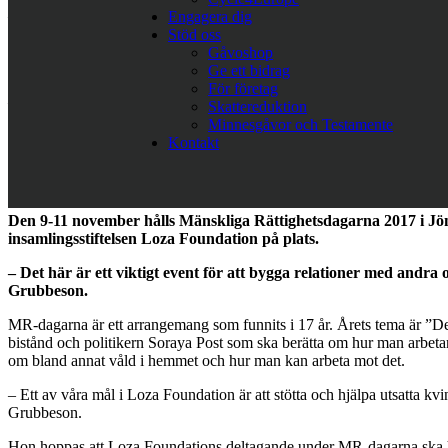
– Det finns stora behov i landet när det gäller fattigdomsbekämpning. E
Engagera dig
positiv förändring sprids och att till exempel barn och sjuka som befinn
Stöd oss
Gåvoshop
Sabina Grubbeson ser fram mot att fler människor får lära sig mer om
Ge ett bidrag
För företag
– Det är otroligt viktigt att få kontakt med människor som vill se en po
Skattereduktion
Minnesgåvor och Testamente
”Tillsammans blir vi starkare och kan på
Kontakt
Loza Foundation är med på Mänskliga Rättighetsdagarna i Jönköpin
Den 9-11 november hålls Mänskliga Rättighetsdagarna 2017 i Jönkö
insamlingsstiftelsen Loza Foundation på plats.
– Det här är ett viktigt event för att bygga relationer med and
Grubbeson.
MR-dagarna är ett arrangemang som funnits i 17 år. Årets tema är ”D
bistånd och politikern Soraya Post som ska berätta om hur man arbetar
om bland annat våld i hemmet och hur man kan arbeta mot det.
– Ett av våra mål i Loza Foundation är att stötta och hjälpa utsatta kv
Grubbeson.
Hon hoppas att Loza Foundations deltagande under MR-dagarna ska hjälp