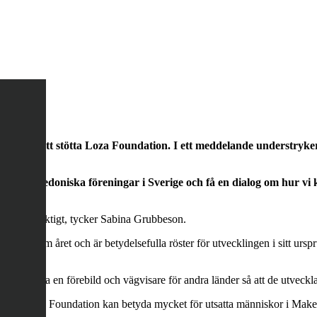
ar att stötta Loza Foundation. I ett meddelande understryker ri
l alla makedoniska föreningar i Sverige och få en dialog om hur 
bete är viktigt, tycker Sabina Grubbeson.
ra gånger om året och är betydelsefulla röster för utvecklingen i sitt 
säger hon.
måste vara en förebild och vägvisare för andra länder så att de utvecklas 
ror att Loza Foundation kan betyda mycket för utsatta människor i Mak