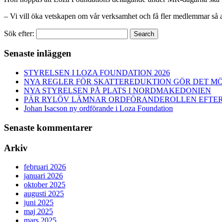
– Vi vill öka vetskapen om vår verksamhet och få fler medlemmar så att 
Sök efter:
Search
Senaste inläggen
STYRELSEN I LOZA FOUNDATION 2026
NYA REGLER FÖR SKATTEREDUKTION GÖR DET MÖ
NYA STYRELSEN PÅ PLATS I NORDMAKEDONIEN
PÄR RYLÖV LÄMNAR ORDFÖRANDEROLLEN EFTER 
Johan Isacson ny ordförande i Loza Foundation
Senaste kommentarer
Arkiv
februari 2026
januari 2026
oktober 2025
augusti 2025
juni 2025
maj 2025
mars 2025