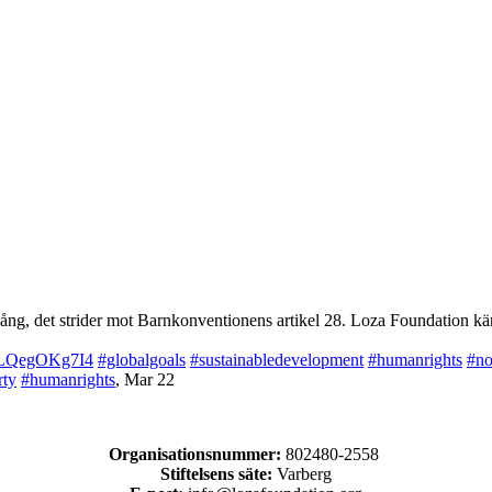
ng, det strider mot Barnkonventionens artikel 28. Loza Foundation käm
co/LQegOKg7I4
#globalgoals
#sustainabledevelopment
#humanrights
#no
rty
#humanrights
,
Mar 22
Organisationsnummer:
802480-2558
Stiftelsens säte:
Varberg