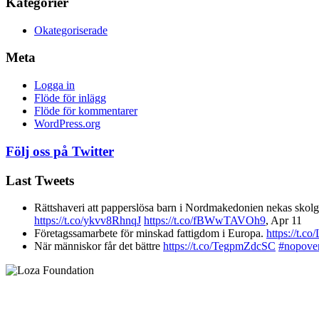
Kategorier
Okategoriserade
Meta
Logga in
Flöde för inlägg
Flöde för kommentarer
WordPress.org
Följ oss på Twitter
Last Tweets
Rättshaveri att papperslösa barn i Nordmakedonien nekas skolgå
https://t.co/ykvv8RhnqJ
https://t.co/fBWwTAVOh9
,
Apr 11
Företagssamarbete för minskad fattigdom i Europa.
https://t.
När människor får det bättre
https://t.co/TegpmZdcSC
#nopove