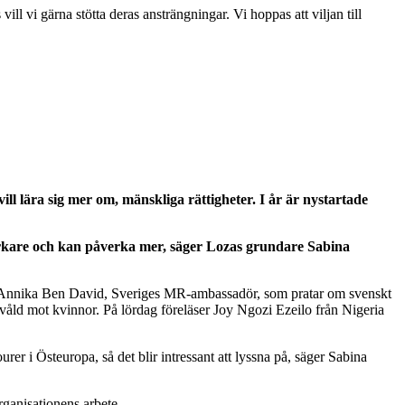
l vi gärna stötta deras ansträngningar. Vi hoppas att viljan till
l lära sig mer om, mänskliga rättigheter. I år är nystartade
starkare och kan påverka mer, säger Lozas grundare Sabina
dra Annika Ben David, Sveriges MR-ambassadör, som pratar om svenskt
 våld mot kvinnor. På lördag föreläser Joy Ngozi Ezeilo från Nigeria
rer i Östeuropa, så det blir intressant att lyssna på, säger Sabina
rganisationens arbete.