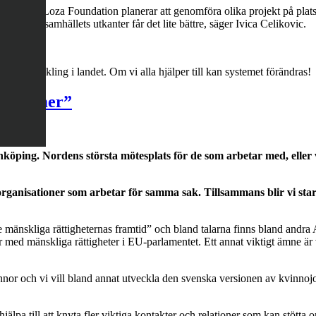
ftersom Loza Foundation planerar att genomföra olika projekt på plats vil
er sig på samhällets utkanter får det lite bättre, säger Ivica Celikovic.
 Loza.
sitiv utveckling i landet. Om vi alla hjälper till kan systemet förändras!
verka mer”
g:
ping. Nordens största mötesplats för de som arbetar med, eller vil
ra organisationer som arbetar för samma sak. Tillsammans blir vi 
e mänskliga rättigheternas framtid” och bland talarna finns bland an
 med mänskliga rättigheter i EU-parlamentet. Ett annat viktigt ämne är
innor och vi vill bland annat utveckla den svenska versionen av kvinnojou
a till att knyta fler viktiga kontakter och relationer som kan stötta o