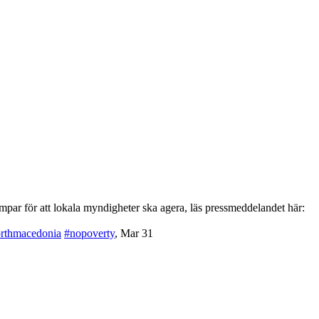
par för att lokala myndigheter ska agera, läs pressmeddelandet här:
rthmacedonia
#nopoverty
,
Mar 31