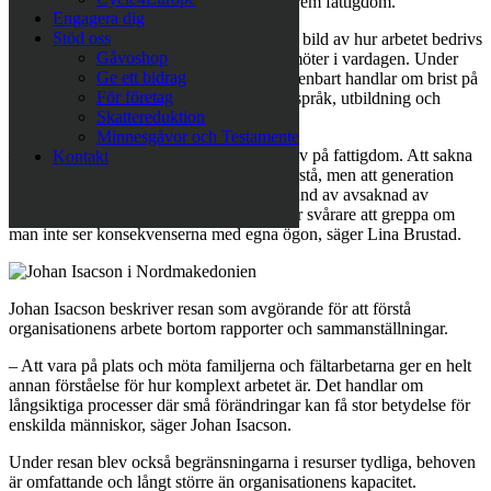
med fokus på barnfamiljer som lever i extrem fattigdom.
Engagera dig
Stöd oss
Resan syftade till att ge styrelsen en tydlig bild av hur arbetet bedrivs
Gåvoshop
på plats och vilka utmaningar familjerna möter i vardagen. Under
Ge ett bidrag
besöken blev det tydligt att fattigdom inte enbart handlar om brist på
För företag
mat eller pengar, utan också om identitet, språk, utbildning och
Skattereduktion
tillgång till samhällsservice.
Minnesgåvor och Testamente
– För mig innebar resan helt nya perspektiv på fattigdom. Att sakna
Kontakt
mat för dagen är konkret och lättare att förstå, men att generation
efter generation bli kvar i fattigdom på grund av avsaknad av
identitetshandlingar, språk och skolgång är svårare att greppa om
man inte ser konsekvenserna med egna ögon, säger Lina Brustad.
Johan Isacson beskriver resan som avgörande för att förstå
organisationens arbete bortom rapporter och sammanställningar.
– Att vara på plats och möta familjerna och fältarbetarna ger en helt
annan förståelse för hur komplext arbetet är. Det handlar om
långsiktiga processer där små förändringar kan få stor betydelse för
enskilda människor, säger Johan Isacson.
Under resan blev också begränsningarna i resurser tydliga, behoven
är omfattande och långt större än organisationens kapacitet.