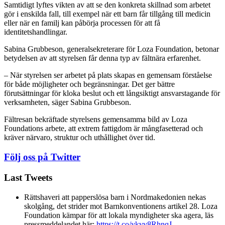
Samtidigt lyftes vikten av att se den konkreta skillnad som arbetet
gör i enskilda fall, till exempel när ett barn får tillgång till medicin
eller när en familj kan påbörja processen för att få
identitetshandlingar.
Sabina Grubbeson, generalsekreterare för Loza Foundation, betonar
betydelsen av att styrelsen får denna typ av fältnära erfarenhet.
– När styrelsen ser arbetet på plats skapas en gemensam förståelse
för både möjligheter och begränsningar. Det ger bättre
förutsättningar för kloka beslut och ett långsiktigt ansvarstagande för
verksamheten, säger Sabina Grubbeson.
Fältresan bekräftade styrelsens gemensamma bild av Loza
Foundations arbete, att extrem fattigdom är mångfasetterad och
kräver närvaro, struktur och uthållighet över tid.
Följ oss på Twitter
Last Tweets
Rättshaveri att papperslösa barn i Nordmakedonien nekas
skolgång, det strider mot Barnkonventionens artikel 28. Loza
Foundation kämpar för att lokala myndigheter ska agera, läs
pressmeddelandet här:
https://t.co/ykvv8RhnqJ