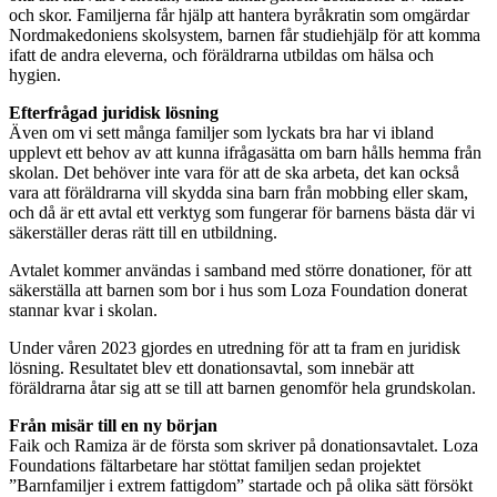
och skor. Familjerna får hjälp att hantera byråkratin som omgärdar
Nordmakedoniens skolsystem, barnen får studiehjälp för att komma
ifatt de andra eleverna, och föräldrarna utbildas om hälsa och
hygien.
Efterfrågad juridisk lösning
Även om vi sett många familjer som lyckats bra har vi ibland
upplevt ett behov av att kunna ifrågasätta om barn hålls hemma från
skolan. Det behöver inte vara för att de ska arbeta, det kan också
vara att föräldrarna vill skydda sina barn från mobbing eller skam,
och då är ett avtal ett verktyg som fungerar för barnens bästa där vi
säkerställer deras rätt till en utbildning.
Avtalet kommer användas i samband med större donationer, för att
säkerställa att barnen som bor i hus som Loza Foundation donerat
stannar kvar i skolan.
Under våren 2023 gjordes en utredning för att ta fram en juridisk
lösning. Resultatet blev ett donationsavtal, som innebär att
föräldrarna åtar sig att se till att barnen genomför hela grundskolan.
Från misär till en ny början
Faik och Ramiza är de första som skriver på donationsavtalet. Loza
Foundations fältarbetare har stöttat familjen sedan projektet
”Barnfamiljer i extrem fattigdom” startade och på olika sätt försökt