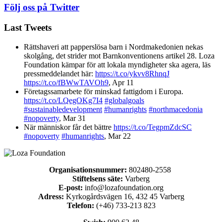
Följ oss på Twitter
Last Tweets
Rättshaveri att papperslösa barn i Nordmakedonien nekas
skolgång, det strider mot Barnkonventionens artikel 28. Loza
Foundation kämpar för att lokala myndigheter ska agera, läs
pressmeddelandet här:
https://t.co/ykvv8RhnqJ
https://t.co/fBWwTAVOh9
,
Apr 11
Företagssamarbete för minskad fattigdom i Europa.
https://t.co/LQegOKg7I4
#globalgoals
#sustainabledevelopment
#humanrights
#northmacedonia
#nopoverty
,
Mar 31
När människor får det bättre
https://t.co/TegpmZdcSC
#nopoverty
#humanrights
,
Mar 22
Organisationsnummer:
802480-2558
Stiftelsens säte:
Varberg
E-post:
info@lozafoundation.org
Adress:
Kyrkogårdsvägen 16, 432 45 Varberg
Telefon:
(+46) 733-213 823