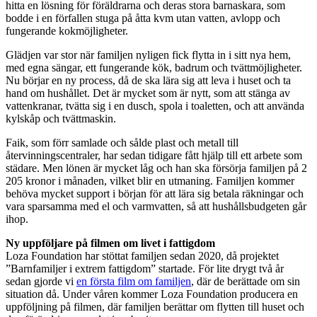
hitta en lösning för föräldrarna och deras stora barnaskara, som
bodde i en förfallen stuga på åtta kvm utan vatten, avlopp och
fungerande kokmöjligheter.
Glädjen var stor när familjen nyligen fick flytta in i sitt nya hem,
med egna sängar, ett fungerande kök, badrum och tvättmöjligheter.
Nu börjar en ny process, då de ska lära sig att leva i huset och ta
hand om hushållet. Det är mycket som är nytt, som att stänga av
vattenkranar, tvätta sig i en dusch, spola i toaletten, och att använda
kylskåp och tvättmaskin.
Faik, som förr samlade och sålde plast och metall till
återvinningscentraler, har sedan tidigare fått hjälp till ett arbete som
städare. Men lönen är mycket låg och han ska försörja familjen på 2
205 kronor i månaden, vilket blir en utmaning. Familjen kommer
behöva mycket support i början för att lära sig betala räkningar och
vara sparsamma med el och varmvatten, så att hushållsbudgeten går
ihop.
Ny uppföljare på filmen om livet i fattigdom
Loza Foundation har stöttat familjen sedan 2020, då projektet
”Barnfamiljer i extrem fattigdom” startade. För lite drygt två år
sedan gjorde vi
en första film om familjen
, där de berättade om sin
situation då. Under våren kommer Loza Foundation producera en
uppföljning på filmen, där familjen berättar om flytten till huset och