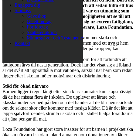
Engagera dig
få avtalet på plats var en lång process och att sedan hitta ett hus
Stöd oss
som familjen får plats i och har råd med var en utmaning som
Gåvoshop
drog ut på tiden. Men nu har vi också möjligheten att se till att
Ge ett bidrag
de får en utbildning och en chans att ta sig ur extrem fattigdom,
För företag
säger Sabina Grubbeson, generalsekreterare, Loza Foundation.
Skattereduktion
När varje dag är en kamp om överlevnad kommer skola och
Minnesgåvor och Testamente
utbildning långt ned på prioriteringslistan, men med ett tryggt hem,
Kontakt
ett arbete att gå till, mat för dagen och kläder på kroppen, kan
familjerna bygga upp sitt liv långsiktigt.
Att gå i skolan är den mest avgörande faktorn för att förhindra att
fattigdom ärvs till nästa generation. Dock har det visat sig att ibland
är det svårt att upprätthålla motivationen, särskilt när barn som redan
ligger efter i skolan möter motgångar och diskriminering.
Stöd för ökad närvaro
Barnen ligger i regel långt efter sina klasskamrater kunskapsmässigt
då de har missat flera år i skolan. De upplever att lärare och
klasskamrater ser ned på dem och det händer att de blir hemskickade
om de saknar skor eller kommer med trasiga kläder. Då är det lätt att
tappa självförtroendet, strunta i skolan och i stället hjälpa föräldrarna
att tjäna pengar till mat.
Loza Foundation har gjort stora insatser för att barnen i projektet ska
öka sin närvaro i skolan, bland annat genom donationer av kläder