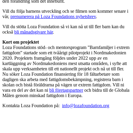
den förändring som det inneburit.
Vill du följa barnens utveckling och se filmen som kommer senare i
vår,
prenumerera på Loza
Foundations nyhetsbrev
.
Vill du stötta Loza Foundation så vi kan nå ut till fler barn kan du
också
bli månadsgivare här
.
Kort om projektet
Loza Foundations stöd- och mentorsprogram ”Barnfamiljer i extrem
fattigdom” startade som ett tvåårigt pilotprojekt i Nordmakedonien
2020. Projektets framgång följdes under 2022 upp av en
kartläggning av Nordmakedoniens mest utsatta områden, i syfte att
skala upp verksamheten till ett nationellt projekt och nå ut till fler.
Nu söker Loza Foundation finansiering för 18 fältarbetare som
dagligen ska arbeta med fattigdomsbekämpning, registrera barn i
skolan och bistå föräldrarna på vägen ur extrem fattigdom. Vill ni
vara en del av det kan ni
bli företagspartner
och bidra till de Globala
Målen genom minskad fattigdom i Europa.
Kontakta Loza Foundation på:
info@lozafoundation.org