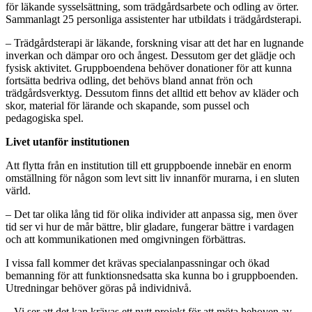
för läkande sysselsättning, som trädgårdsarbete och odling av örter.
Sammanlagt 25 personliga assistenter har utbildats i trädgårdsterapi.
– Trädgårdsterapi är läkande, forskning visar att det har en lugnande
inverkan och dämpar oro och ångest. Dessutom ger det glädje och
fysisk aktivitet. Gruppboendena behöver donationer för att kunna
fortsätta bedriva odling, det behövs bland annat frön och
trädgårdsverktyg. Dessutom finns det alltid ett behov av kläder och
skor, material för lärande och skapande, som pussel och
pedagogiska spel.
Livet utanför institutionen
Att flytta från en institution till ett gruppboende innebär en enorm
omställning för någon som levt sitt liv innanför murarna, i en sluten
värld.
– Det tar olika lång tid för olika individer att anpassa sig, men över
tid ser vi hur de mår bättre, blir gladare, fungerar bättre i vardagen
och att kommunikationen med omgivningen förbättras.
I vissa fall kommer det krävas specialanpassningar och ökad
bemanning för att funktionsnedsatta ska kunna bo i gruppboenden.
Utredningar behöver göras på individnivå.
– Vi ser att det kan krävas ett nytt projekt för att möta behoven av