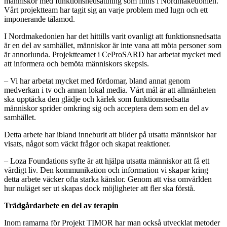
människor med funktionsnedsättning som finns i Nordmakedonien.
Vårt projektteam har tagit sig an varje problem med lugn och ett
imponerande tålamod.
I Nordmakedonien har det hittills varit ovanligt att funktionsnedsatta
är en del av samhället, människor är inte vana att möta personer som
är annorlunda. Projektteamet i CeProSARD har arbetat mycket med
att informera och bemöta människors skepsis.
– Vi har arbetat mycket med fördomar, bland annat genom
medverkan i tv och annan lokal media. Vårt mål är att allmänheten
ska upptäcka den glädje och kärlek som funktionsnedsatta
människor sprider omkring sig och acceptera dem som en del av
samhället.
Detta arbete har ibland inneburit att bilder på utsatta människor har
visats, något som väckt frågor och skapat reaktioner.
– Loza Foundations syfte är att hjälpa utsatta människor att få ett
värdigt liv. Den kommunikation och information vi skapar kring
detta arbete väcker ofta starka känslor. Genom att visa omvärlden
hur nuläget ser ut skapas dock möjligheter att fler ska förstå.
Trädgårdarbete en del av terapin
Inom ramarna för Projekt TIMOR har man också utvecklat metoder