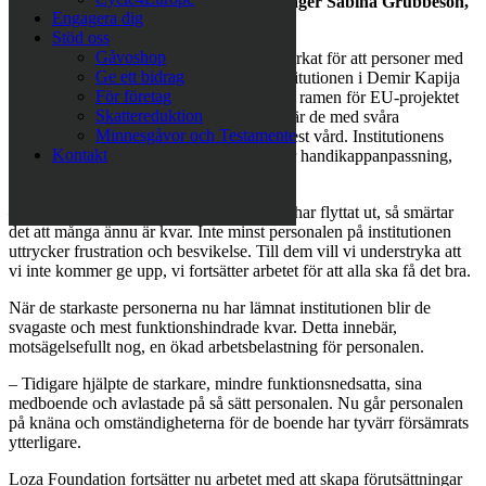
boenden med värdiga levnadsvillkor, säger Sabina Grubbeson,
Engagera dig
generalsekreterare, Loza Foundation.
Stöd oss
Gåvoshop
Under snart tre år har Loza Foundation verkat för att personer med
Ge ett bidrag
funktionsnedsättning ska flytta ut från institutionen i Demir Kapija
För företag
till gruppboenden. Arbetet har gjorts inom ramen för EU-projektet
Skattereduktion
TIMOR. De som är kvar på institutionen är de med svåra
Minnesgåvor och Testamente
funktionsnedsättningar och som kräver mest vård. Institutionens
Kontakt
lokaler är i mycket dåligt skick och saknar handikappanpassning,
rullstolar saknar ofta både hjul och sits.
– Samtidigt som vi är glada för att många har flyttat ut, så smärtar
det att många ännu är kvar. Inte minst personalen på institutionen
uttrycker frustration och besvikelse. Till dem vill vi understryka att
vi inte kommer ge upp, vi fortsätter arbetet för att alla ska få det bra.
När de starkaste personerna nu har lämnat institutionen blir de
svagaste och mest funktionshindrade kvar. Detta innebär,
motsägelsefullt nog, en ökad arbetsbelastning för personalen.
– Tidigare hjälpte de starkare, mindre funktionsnedsatta, sina
medboende och avlastade på så sätt personalen. Nu går personalen
på knäna och omständigheterna för de boende har tyvärr försämrats
ytterligare.
Loza Foundation fortsätter nu arbetet med att skapa förutsättningar