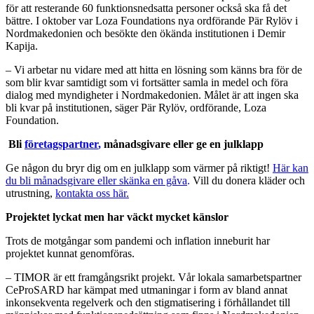
för att resterande 60 funktionsnedsatta personer också ska få det
bättre. I oktober var Loza Foundations nya ordförande Pär Rylöv i
Nordmakedonien och besökte den ökända institutionen i Demir
Kapija.
– Vi arbetar nu vidare med att hitta en lösning som känns bra för de
som blir kvar samtidigt som vi fortsätter samla in medel och föra
dialog med myndigheter i Nordmakedonien. Målet är att ingen ska
bli kvar på institutionen, säger Pär Rylöv, ordförande, Loza
Foundation.
Bli
företagspartner
,
månadsgivare eller ge en julklapp
Ge någon du bryr dig om en julklapp som värmer på riktigt!
Här kan
du bli månadsgivare eller skänka en gåva
.
Vill du donera kläder och
utrustning,
kontakta oss här.
Projektet lyckat men har väckt mycket känslor
Trots de motgångar som pandemi och inflation inneburit har
projektet kunnat genomföras.
– TIMOR är ett framgångsrikt projekt. Vår lokala samarbetspartner
CeProSARD har kämpat med utmaningar i form av bland annat
inkonsekventa regelverk och den stigmatisering i förhållandet till