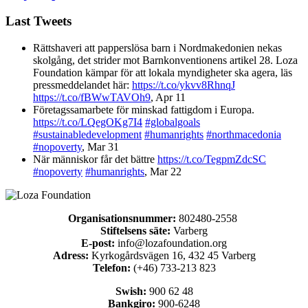
Last Tweets
Rättshaveri att papperslösa barn i Nordmakedonien nekas
skolgång, det strider mot Barnkonventionens artikel 28. Loza
Foundation kämpar för att lokala myndigheter ska agera, läs
pressmeddelandet här:
https://t.co/ykvv8RhnqJ
https://t.co/fBWwTAVOh9
,
Apr 11
Företagssamarbete för minskad fattigdom i Europa.
https://t.co/LQegOKg7I4
#globalgoals
#sustainabledevelopment
#humanrights
#northmacedonia
#nopoverty
,
Mar 31
När människor får det bättre
https://t.co/TegpmZdcSC
#nopoverty
#humanrights
,
Mar 22
Organisationsnummer:
802480-2558
Stiftelsens säte:
Varberg
E-post:
info@lozafoundation.org
Adress:
Kyrkogårdsvägen 16, 432 45 Varberg
Telefon:
(+46) 733-213 823
Swish:
900 62 48
Bankgiro:
900-6248