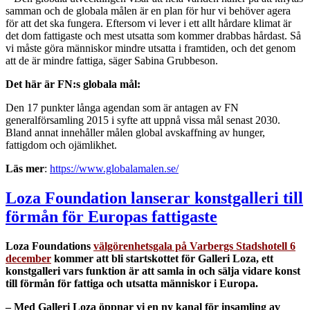
samman och de globala målen är en plan för hur vi behöver agera
för att det ska fungera. Eftersom vi lever i ett allt hårdare klimat är
det dom fattigaste och mest utsatta som kommer drabbas hårdast. Så
vi måste göra människor mindre utsatta i framtiden, och det genom
att de är mindre fattiga, säger Sabina Grubbeson.
Det här är FN:s globala mål:
Den 17 punkter långa agendan som är antagen av FN
generalförsamling 2015 i syfte att uppnå vissa mål senast 2030.
Bland annat innehåller målen global avskaffning av hunger,
fattigdom och ojämlikhet.
Läs mer
:
https://www.globalamalen.se/
Loza Foundation lanserar konstgalleri till
förmån för Europas fattigaste
Loza Foundations
välgörenhetsgala på Varbergs Stadshotell 6
december
kommer att bli startskottet för Galleri Loza, ett
konstgalleri vars funktion är att samla in och sälja vidare konst
till förmån för fattiga och utsatta människor i Europa.
–
Med Galleri Loza öppnar vi en ny kanal för insamling av