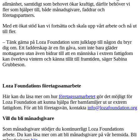
allmänhet, samtidigt som behovet ökar kraftigt, därför behöver vi
fler som hjälper till, både månadsgivare, faddrar och
företagspartners.
Med ett ökat stöd kan vi fortsätta och skala upp vårt arbete och nå ut
till fler.
– Tänk gärna på Loza Foundation som julklapp till någon du bryr
dig om. Ett fadderskap är en fin gåva, som inte bara gläder
mottagaren utan även bidrar till att en människa i extrem fattigdom
kan överleva vintern och känna tillit till framtiden, säger Sabina
Grubbeson.
Loza Foundations företagssamarbete
Här kan du läsa mer om hur
företagssamarbetet
gör det möjligt för
Loza Foundation att kunna hjälpa fler barnfamiljer ut ur extrem
fattigdom. För att bli företagsvän, kontakta
info@lozafoundation.org
Vill du bli månadsgivare
Som månadsgivare stödjer du kontinuerligt Loza Foundations
arbete. Du kan läsa mer om att bli månadsgivare på vår hemsida. Bli