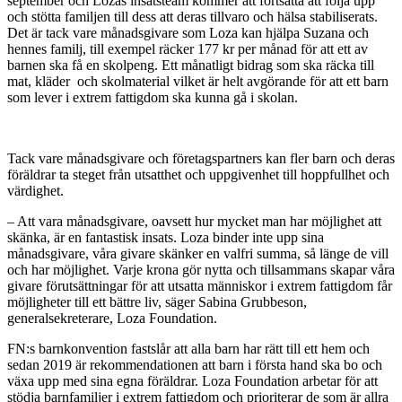
september och Lozas insatsteam kommer att fortsätta att följa upp
och stötta familjen till dess att deras tillvaro och hälsa stabiliserats.
Det är tack vare månadsgivare som Loza kan hjälpa Suzana och
hennes familj, till exempel räcker 177 kr per månad för att ett av
barnen ska få en skolpeng. Ett månatligt bidrag som ska räcka till
mat, kläder och skolmaterial vilket är helt avgörande för att ett barn
som lever i extrem fattigdom ska kunna gå i skolan.
Tack vare månadsgivare och företagspartners kan fler barn och deras
föräldrar ta steget från utsatthet och uppgivenhet till hoppfullhet och
värdighet.
– Att vara månadsgivare, oavsett hur mycket man har möjlighet att
skänka, är en fantastisk insats. Loza binder inte upp sina
månadsgivare, våra givare skänker en valfri summa, så länge de vill
och har möjlighet. Varje krona gör nytta och tillsammans skapar våra
givare förutsättningar för att utsatta människor i extrem fattigdom får
möjligheter till ett bättre liv, säger Sabina Grubbeson,
generalsekreterare, Loza Foundation.
FN:s barnkonvention fastslår att alla barn har rätt till ett hem och
sedan 2019 är rekommendationen att barn i första hand ska bo och
växa upp med sina egna föräldrar. Loza Foundation arbetar för att
stödja barnfamiljer i extrem fattigdom och prioriterar de som är allra