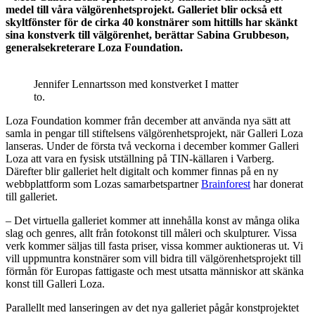
medel till våra välgörenhetsprojekt. Galleriet blir också ett
skyltfönster för de cirka 40 konstnärer som hittills har skänkt
sina konstverk till välgörenhet, berättar Sabina Grubbeson,
generalsekreterare Loza Foundation.
Jennifer Lennartsson med konstverket I matter
to.
Loza Foundation kommer från december att använda nya sätt att
samla in pengar till stiftelsens välgörenhetsprojekt, när Galleri Loza
lanseras. Under de första två veckorna i december kommer Galleri
Loza att vara en fysisk utställning på TIN-källaren i Varberg.
Därefter blir galleriet helt digitalt och kommer finnas på en ny
webbplattform som Lozas samarbetspartner
Brainforest
har donerat
till galleriet.
– Det virtuella galleriet kommer att innehålla konst av många olika
slag och genres, allt från fotokonst till måleri och skulpturer. Vissa
verk kommer säljas till fasta priser, vissa kommer auktioneras ut. Vi
vill uppmuntra konstnärer som vill bidra till välgörenhetsprojekt till
förmån för Europas fattigaste och mest utsatta människor att skänka
konst till Galleri Loza.
Parallellt med lanseringen av det nya galleriet pågår konstprojektet