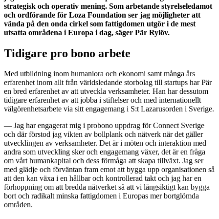
strategisk och operativ mening. Som arbetande styrelseledamot
och ordförande för Loza Foundation ser jag möjligheter att
vända på den onda cirkel som fattigdomen utgör i de mest
utsatta områdena i Europa i dag, säger Pär Rylöv.
Tidigare pro bono arbete
Med utbildning inom humaniora och ekonomi samt många års
erfarenhet inom allt från världsledande storbolag till startups har Pär
en bred erfarenhet av att utveckla verksamheter. Han har dessutom
tidigare erfarenhet av att jobba i stiftelser och med internationellt
välgörenhetsarbete via sitt engagemang i S:t Lazarusorden i Sverige.
— Jag har engagerat mig i probono uppdrag för Connect Sverige
och där förstod jag vikten av bollplank och nätverk när det gäller
utvecklingen av verksamheter. Det är i möten och interaktion med
andra som utveckling sker och engagemang växer, det är en fråga
om vårt humankapital och dess förmåga att skapa tillväxt. Jag ser
med glädje och förväntan fram emot att bygga upp organisationen så
att den kan växa i en hållbar och kontrollerad takt och jag har en
förhoppning om att bredda nätverket så att vi långsiktigt kan bygga
bort och radikalt minska fattigdomen i Europas mer bortglömda
områden.