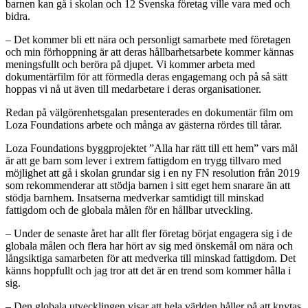
barnen kan gå i skolan och 12 Svenska företag ville vara med och
bidra.
– Det kommer bli ett nära och personligt samarbete med företagen
och min förhoppning är att deras hållbarhetsarbete kommer kännas
meningsfullt och beröra på djupet. Vi kommer arbeta med
dokumentärfilm för att förmedla deras engagemang och på så sätt
hoppas vi nå ut även till medarbetare i deras organisationer.
Redan på välgörenhetsgalan presenterades en dokumentär film om
Loza Foundations arbete och många av gästerna rördes till tårar.
Loza Foundations byggprojektet ”Alla har rätt till ett hem” vars mål
är att ge barn som lever i extrem fattigdom en trygg tillvaro med
möjlighet att gå i skolan grundar sig i en ny FN resolution från 2019
som rekommenderar att stödja barnen i sitt eget hem snarare än att
stödja barnhem. Insatserna medverkar samtidigt till minskad
fattigdom och de globala målen för en hållbar utveckling.
– Under de senaste året har allt fler företag börjat engagera sig i de
globala målen och flera har hört av sig med önskemål om nära och
långsiktiga samarbeten för att medverka till minskad fattigdom. Det
känns hoppfullt och jag tror att det är en trend som kommer hålla i
sig.
– Den globala utvecklingen visar att hela världen håller på att knytas