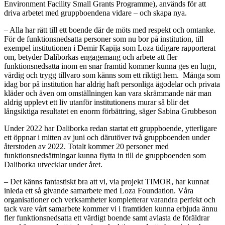
Environment Facility Small Grants Programme), används för att
driva arbetet med gruppboendena vidare – och skapa nya.
– Alla har rätt till ett boende där de möts med respekt och omtanke.
För de funktionsnedsatta personer som nu bor på institution, till
exempel institutionen i Demir Kapija som Loza tidigare rapporterat
om, betyder Daliborkas engagemang och arbete att fler
funktionsnedsatta inom en snar framtid kommer kunna ges en lugn,
värdig och trygg tillvaro som känns som ett riktigt hem. Många som
idag bor på institution har aldrig haft personliga ägodelar och privata
kläder och även om omställningen kan vara skrämmande när man
aldrig upplevt ett liv utanför institutionens murar så blir det
långsiktiga resultatet en enorm förbättring, säger Sabina Grubbeson
Under 2022 har Daliborka redan startat ett gruppboende, ytterligare
ett öppnar i mitten av juni och därutöver två gruppboenden under
återstoden av 2022. Totalt kommer 20 personer med
funktionsnedsättningar kunna flytta in till de gruppboenden som
Daliborka utvecklar under året.
– Det känns fantastiskt bra att vi, via projekt TIMOR, har kunnat
inleda ett så givande samarbete med Loza Foundation. Våra
organisationer och verksamheter kompletterar varandra perfekt och
tack vare vårt samarbete kommer vi i framtiden kunna erbjuda ännu
fler funktionsnedsatta ett värdigt boende samt avlasta de föräldrar