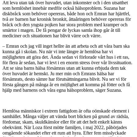
Att leva utan tak över huvudet, utan inkomster och i den utsatthet
som hemlöshet innebär medför också hälsoproblem. Suzana har
diskbråck som behöver opereras, både hon och Emran har hjärtfel,
två av barnen har kronisk bronkit, åttaåringen behöver opereras för
bråck och den yngsta pojken har stora problem med kramper och
smärtor i magen. De få pengar de lyckas samla ihop går åt till
mediciner och situationen har blivit värre och värre.
– Emran och jag vill inget hellre än att arbeta och att våra barn ska
kunna gå i skolan. Nu när vi inte längre är hemlösa har vi
möjligheten att göra det. Ända sedan vi förlorade vårt hus i ett ras,
för flera år sedan, har vi levt i en enorm stress över vår livssituation.
Att se sina barns hälsa försämras utan att kunna erbjuda dem tak
över huvudet är hemskt. Ju mer min och Emrans hälsa har
försämrats, desto sämre har förutsättningarna blivit. Nu ser vi för
första gången på många år en möjlighet att komma på fötter och få
hjälp med barnens och våra egna hälsoproblem, säger Suzana.
Hemlösa människor i extrem fattigdom är ofta oönskade element i
samhället. Många väljer att vända bort blicken på grund av rädsla,
fördomar, skam, skuldkänslor eller för att det helt enkelt känns
obekvämt. När Loza först mötte familjen, i maj 2022, påbörjades
omgående sökandet efter ett rum att hyra. Efter fem misslyckade