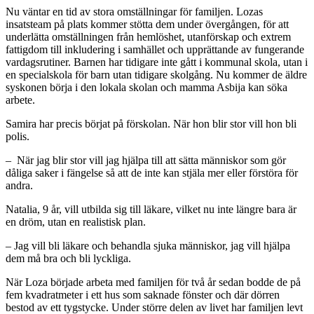
Nu väntar en tid av stora omställningar för familjen. Lozas
insatsteam på plats kommer stötta dem under övergången, för att
underlätta omställningen från hemlöshet, utanförskap och extrem
fattigdom till inkludering i samhället och upprättande av fungerande
vardagsrutiner. Barnen har tidigare inte gått i kommunal skola, utan i
en specialskola för barn utan tidigare skolgång. Nu kommer de äldre
syskonen börja i den lokala skolan och mamma Asbija kan söka
arbete.
Samira har precis börjat på förskolan. När hon blir stor vill hon bli
polis.
– När jag blir stor vill jag hjälpa till att sätta människor som gör
dåliga saker i fängelse så att de inte kan stjäla mer eller förstöra för
andra.
Natalia, 9 år, vill utbilda sig till läkare, vilket nu inte längre bara är
en dröm, utan en realistisk plan.
– Jag vill bli läkare och behandla sjuka människor, jag vill hjälpa
dem må bra och bli lyckliga.
När Loza började arbeta med familjen för två år sedan bodde de på
fem kvadratmeter i ett hus som saknade fönster och där dörren
bestod av ett tygstycke. Under större delen av livet har familjen levt