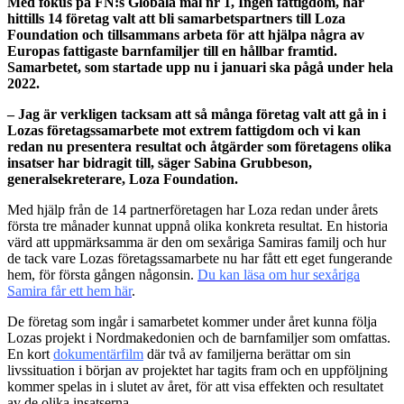
Med fokus på FN:s Globala mål nr 1, Ingen fattigdom, har
hittills 14 företag valt att bli samarbetspartners till Loza
Foundation och tillsammans arbeta för att hjälpa några av
Europas fattigaste barnfamiljer till en hållbar framtid.
Samarbetet, som startade upp nu i januari ska pågå under hela
2022.
– Jag är verkligen tacksam att så många företag valt att gå in i
Lozas företagssamarbete mot extrem fattigdom och vi kan
redan nu presentera resultat och åtgärder som företagens olika
insatser har bidragit till, säger Sabina Grubbeson,
generalsekreterare, Loza Foundation.
Med hjälp från de 14 partnerföretagen har Loza redan under årets
första tre månader kunnat uppnå olika konkreta resultat. En historia
värd att uppmärksamma är den om sexåriga Samiras familj och hur
de tack vare Lozas företagssamarbete nu har fått ett eget fungerande
hem, för första gången någonsin.
Du kan läsa om hur sexåriga
Samira får ett hem här
.
De företag som ingår i samarbetet kommer under året kunna följa
Lozas projekt i Nordmakedonien och de barnfamiljer som omfattas.
En kort
dokumentärfilm
där två av familjerna berättar om sin
livssituation i början av projektet har tagits fram och en uppföljning
kommer spelas in i slutet av året, för att visa effekten och resultatet
av de olika insatserna.