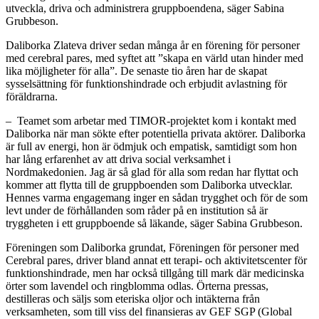
utveckla, driva och administrera gruppboendena, säger Sabina
Grubbeson.
Daliborka Zlateva driver sedan många år en förening för personer
med cerebral pares, med syftet att ”skapa en värld utan hinder med
lika möjligheter för alla”. De senaste tio åren har de skapat
sysselsättning för funktionshindrade och erbjudit avlastning för
föräldrarna.
– Teamet som arbetar med TIMOR-projektet kom i kontakt med
Daliborka när man sökte efter potentiella privata aktörer. Daliborka
är full av energi, hon är ödmjuk och empatisk, samtidigt som hon
har lång erfarenhet av att driva social verksamhet i
Nordmakedonien. Jag är så glad för alla som redan har flyttat och
kommer att flytta till de gruppboenden som Daliborka utvecklar.
Hennes varma engagemang inger en sådan trygghet och för de som
levt under de förhållanden som råder på en institution så är
tryggheten i ett gruppboende så läkande, säger Sabina Grubbeson.
Föreningen som Daliborka grundat, Föreningen för personer med
Cerebral pares, driver bland annat ett terapi- och aktivitetscenter för
funktionshindrade, men har också tillgång till mark där medicinska
örter som lavendel och ringblomma odlas. Örterna pressas,
destilleras och säljs som eteriska oljor och intäkterna från
verksamheten, som till viss del finansieras av GEF SGP (Global