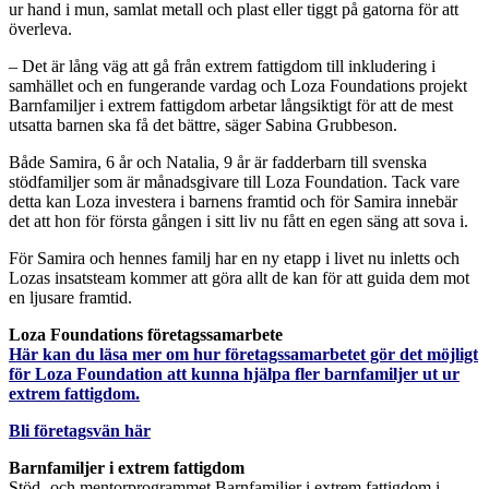
ur hand i mun, samlat metall och plast eller tiggt på gatorna för att
överleva.
– Det är lång väg att gå från extrem fattigdom till inkludering i
samhället och en fungerande vardag och Loza Foundations projekt
Barnfamiljer i extrem fattigdom arbetar långsiktigt för att de mest
utsatta barnen ska få det bättre, säger Sabina Grubbeson.
Både Samira, 6 år och Natalia, 9 år är fadderbarn till svenska
stödfamiljer som är månadsgivare till Loza Foundation. Tack vare
detta kan Loza investera i barnens framtid och för Samira innebär
det att hon för första gången i sitt liv nu fått en egen säng att sova i.
För Samira och hennes familj har en ny etapp i livet nu inletts och
Lozas insatsteam kommer att göra allt de kan för att guida dem mot
en ljusare framtid.
Loza Foundations företagssamarbete
Här kan du läsa mer om hur företagssamarbetet gör det möjligt
för Loza Foundation att kunna hjälpa fler barnfamiljer ut ur
extrem fattigdom.
Bli företagsvän här
Barnfamiljer i extrem fattigdom
Stöd- och mentorprogrammet Barnfamiljer i extrem fattigdom i