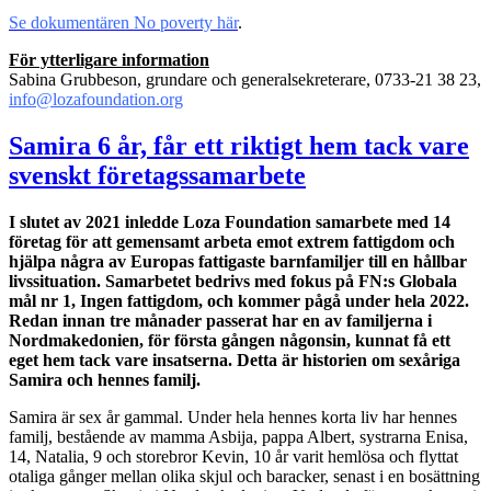
Se dokumentären No poverty här
.
För ytterligare information
Sabina Grubbeson, grundare och generalsekreterare, 0733-21 38 23,
info@lozafoundation.org
Samira 6 år, får ett riktigt hem tack vare
svenskt företagssamarbete
I slutet av 2021 inledde Loza Foundation samarbete med 14
företag för att gemensamt arbeta emot extrem fattigdom och
hjälpa några av Europas fattigaste barnfamiljer till en hållbar
livssituation. Samarbetet bedrivs med fokus på FN:s Globala
mål nr 1, Ingen fattigdom, och kommer pågå under hela 2022.
Redan innan tre månader passerat har en av familjerna i
Nordmakedonien, för första gången någonsin, kunnat få ett
eget hem tack vare insatserna. Detta är historien om sexåriga
Samira och hennes familj.
Samira är sex år gammal. Under hela hennes korta liv har hennes
familj, bestående av mamma Asbija, pappa Albert, systrarna Enisa,
14, Natalia, 9 och storebror Kevin, 10 år varit hemlösa och flyttat
otaliga gånger mellan olika skjul och baracker, senast i en bosättning