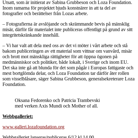
Utsatt, som är initierat av Sabina Grubbeson och Loza Foundation.
Inom ramarna för projektet bjuds konstnärer in att ta del av
fotografier och berättelser från Lozas arbete.
– Fotografierna är avslöjande och skrämmande bevis på mänsklig
misär, därför får materialet inte publiceras offentligt på grund av sitt
integritetskränkande innehåll.
– Vi har valt att dela med oss av det vi möter i vårt arbete och stå
bakom publiceringen av ett material som vittnar om vanvård, misär
och brott mot mänskliga rättigheter för att öppna ögonen på
medmänniskor och politiker, både lokalt, i Sverige och inom EU.
Det ska inte gå att blunda för det som pågår i Europas fattigaste och
mest bortglömda delar, och Loza Foundation tar därför åter rollen
som visselblåsare, säger Sabina Grubbeson, generalsekreterare Loza
Foundation.
Oksana Fedorenko och Patricia Trambevski
med verken Axis Mundi och Mother of all.
Webbgalleriet:
www.galleri.lozafoundation.org
Webbgalleriet lanseras/publiceras 6/12 kl.14.00