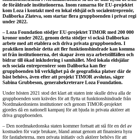
de föråldrade institutionerna. Inom ramarna för EU-projektet
kom Loza i kontakt med en lokal eldsjäl och socialentreprenör,
Daliborka Zlateva, som startar flera gruppboenden i privat regi
under 2022.
– Loza Foundation stödjer EU-projektet TIMOR med 200 000
kronor under 2022, genom detta stödjer vi också Daliborkas
arbete med att etablera och driva privata gruppboenden. I
praktiken innebär detta att fler funktionshindrade kan komma
ut från institutionerna, det skapar även nya arbetstillfällen och
bidrar till ökad inkludering i samhället. Med lokala eldsjälar
och sociala entreprenörer som Daliborka kan fler
gruppboenden bli verklighet på de geografiska platser där de
bäst behövs, även efter att projekt TIMOR avslutas, säger
Sabina Grubbeson, generalsekreterare Loza Foundation.
Under hösten 2021 stod det klart att staten inte skulle driva alla de
gruppboenden som krävdes för att flytta ut funktionshindrade från
Nordmakedoniens institutioner och genom TIMOR-projektet
gjordes då en nationell kampanj för att bjuda in privata aktörer att
driva gruppboenden.
– Den nordmakedonska staten kommer fortsatt att stå för en del av
kostnaden för varje brukare, bland annat genom att finansiera hyra
för fastigheterna, men privata initiativ och aktörer behövs för att