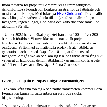
Inom ramarna för projektet Barnfamiljer i extrem fattigdom
genomför Loza Foundation konkreta insatser för de fattigaste och
mest utsatta i Europa. Med fokus på
FN:s Globala mål
för en hållbar
utveckling bidrar arbetet direkt till de fyra första målen: Ingen
fattigdom, Ingen hunger, God hälsa och välbefinnande samt God
utbildning för alla.
– Under 2022 har vi utökat projektet från cirka 100 till över 200
barn och föräldrar. Vi utvecklar nu ett nationellt projekt i
Nordmakedonien och har under året besökt 14 av de mest utsatta
områdena. Syftet med det nationella projekt är att ”utbilda en
generation” och därmed skapa förutsättningar för minskad
fattigdom. Att gå i skolan och lära sig läsa och räkna är på lång sikt
vägen ut ur fattigdom, genom utbildning kan människor få arbete
och bli en del av samhället, säger Sabina Grubbeson.
Ge en julklapp till Europas fattigaste barnfamiljer!
Tack vare våra fina företags- och partnersamarbeten kommer Loza
Foundation kunna fortsätta arbeta på plats och skicka
hjälpsändningar.
Just nu ser vi dock ett minskat ekonomiskt stöd från företag och