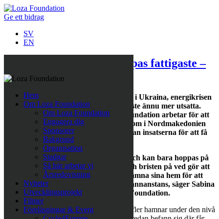
Ge ett bidrag
SV
EN
”Läget desperat för Europas fattigaste –
mer hjälp behövs”
Hem
Medan världens ögon riktas mot kriget i Ukraina, energikrisen
Om Loza Foundation
och den höga inflationen blir de fattigaste ännu mer utsatta.
Om Loza Foundation
Läget är desperat för många. Loza Foundation arbetar för att
Engagera dig
barnfamiljer som lever i extrem fattigdom i Nordmakedonien
Sponsorer
ska få det bättre och nu intensifierar man insatserna för att få
Bakgrund
fram hjälpsändningar inför vintern.
Organisation
Stadgar
– Vi känner stor oro för utvecklingen och kan bara hoppas på
Så här arbetar vi
en mild vinter. De höga matpriserna och bristen på ved gör att
Årsredovisning
människor blir desperata och tvingas lämna sina hem för att
Nyheter
söka värme och pengar till mat någon annanstans, säger Sabina
Utvecklingsprojekt
Grubbeson, generalsekreterare, Loza Foundation.
Filmer
Den pågående krisen i Europa gör att allt fler hamnar under den nivå
Föreläsningar & Event
som kallas extrem fattigdom, och de som redan befann sig där får
Cycle4Europe