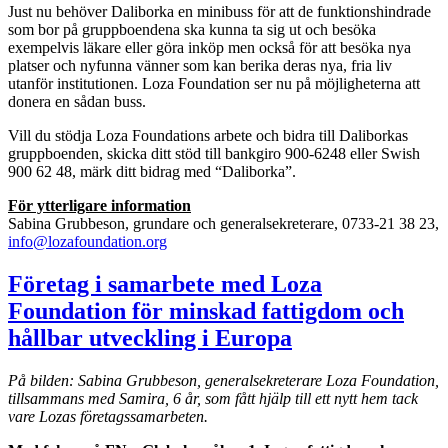
Just nu behöver Daliborka en minibuss för att de funktionshindrade
som bor på gruppboendena ska kunna ta sig ut och besöka
exempelvis läkare eller göra inköp men också för att besöka nya
platser och nyfunna vänner som kan berika deras nya, fria liv
utanför institutionen. Loza Foundation ser nu på möjligheterna att
donera en sådan buss.
Vill du stödja Loza Foundations arbete och bidra till Daliborkas
gruppboenden, skicka ditt stöd till bankgiro 900-6248 eller Swish
900 62 48, märk ditt bidrag med “Daliborka”.
För ytterligare information
Sabina Grubbeson, grundare och generalsekreterare, 0733-21 38 23,
info@lozafoundation.org
Företag i samarbete med Loza
Foundation för minskad fattigdom och
hållbar utveckling i Europa
På bilden: Sabina Grubbeson, generalsekreterare Loza Foundation,
tillsammans med Samira, 6 år, som fått hjälp till ett nytt hem tack
vare Lozas företagssamarbeten.