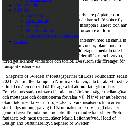
det sämre.
Engagera dig
Stöd oss
– Vi får oroande vittnesmål från våra hjälparbetare på plats, som
Gåvoshop
berättar att familjer nu säljer de få ägodelar de har och försöker fly
Ge ett bidrag
till andra länder i Europa. Ofta blir de inte insläppta i landet, och när
För företag
de skickas tillbaka är deras utgångsläge ännu sämre än förut.
Skattereduktion
Minnesgåvor och Testamente
Under hösten har Loza Foundation jobbat intensivt med att samla in
Kontakt
medel och organisera hjälpsändningar inför vintern, bland annat i
samarbete med Shepherd of Sweden. Skoföretagets medarbetare i
Sverige har samlat in och skänkt varma kläder till barn och vuxna,
företaget skänker vinterskor och tofflor. Dessutom står företaget för
transportkostnaderna.
– Shepherd of Sweden är företagspartner till Loza Foundation sedan
2021. Vi har tillverkningen i Nordmakedonien, arbetar aktivt med de
Globala målen och vill därför agera lokalt mot fattigdom. Loza
Foundations starka närvaro i landet innebär korta vägar mellan gåva
och mottagare och donationerna förvaltas väl. När vi ser att behovet
ökar i takt med krisen i Europa ökar vi våra insatser och nu är en
stor hjälpsändning på väg till Nordmakedonien. Vi är glada att vi
genom Loza Foundation kan bidra till en mindre kall vinter för de
fattigaste och mest utsatta, säger Maria Leijonhufvud, Head of
Design and Sustainability, Shepherd of Sweden.