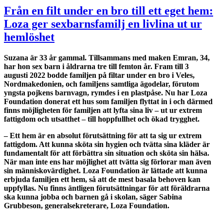
Från en filt under en bro till ett eget hem:
Loza ger sexbarnsfamilj en livlina ut ur
hemlöshet
Suzana är 33 år gammal. Tillsammans med maken Emran, 34,
har hon sex barn i åldrarna tre till femton år. Fram till 3
augusti 2022 bodde familjen på filtar under en bro i Veles,
Nordmakedonien, och familjens samtliga ägodelar, förutom
yngsta pojkens barnvagn, rymdes i en plastpåse. Nu har Loza
Foundation donerat ett hus som familjen flyttat in i och därmed
finns möjligheten för familjen att lyfta sina liv – ut ur extrem
fattigdom och utsatthet – till hoppfullhet och ökad trygghet.
– Ett hem är en absolut förutsättning för att ta sig ur extrem
fattigdom. Att kunna sköta sin hygien och tvätta sina kläder är
fundamentalt för att förbättra sin situation och sköta sin hälsa.
När man inte ens har möjlighet att tvätta sig förlorar man även
sin människovärdighet. Loza Foundation är lättade att kunna
erbjuda familjen ett hem, så att de mest basala behoven kan
uppfyllas. Nu finns äntligen förutsättningar för att föräldrarna
ska kunna jobba och barnen gå i skolan, säger Sabina
Grubbeson, generalsekreterare, Loza Foundation.