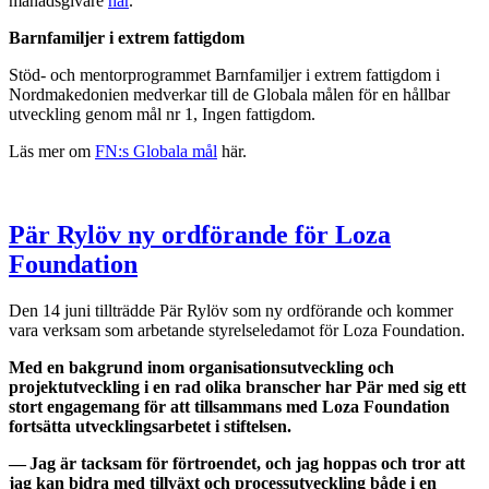
månadsgivare
här
.
Barnfamiljer i extrem fattigdom
Stöd- och mentorprogrammet Barnfamiljer i extrem fattigdom i
Nordmakedonien medverkar till de Globala målen för en hållbar
utveckling genom mål nr 1, Ingen fattigdom.
Läs mer om
FN:s Globala mål
här.
Pär Rylöv ny ordförande för Loza
Foundation
Den 14 juni tillträdde Pär Rylöv som ny ordförande och kommer
vara verksam som arbetande styrelseledamot för Loza Foundation.
Med en bakgrund inom organisationsutveckling och
projektutveckling i en rad olika branscher har Pär med sig ett
stort engagemang för att tillsammans med Loza Foundation
fortsätta utvecklingsarbetet i stiftelsen.
— Jag är tacksam för förtroendet, och jag hoppas och tror att
jag kan bidra med tillväxt och processutveckling både i en