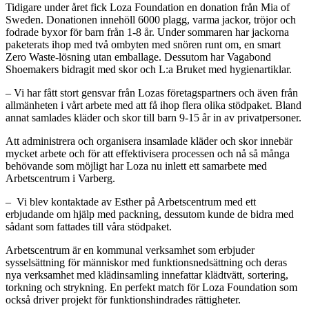
Tidigare under året fick Loza Foundation en donation från Mia of
Sweden. Donationen innehöll 6000 plagg, varma jackor, tröjor och
fodrade byxor för barn från 1-8 år. Under sommaren har jackorna
paketerats ihop med två ombyten med snören runt om, en smart
Zero Waste-lösning utan emballage. Dessutom har Vagabond
Shoemakers bidragit med skor och L:a Bruket med hygienartiklar.
– Vi har fått stort gensvar från Lozas företagspartners och även från
allmänheten i vårt arbete med att få ihop flera olika stödpaket. Bland
annat samlades kläder och skor till barn 9-15 år in av privatpersoner.
Att administrera och organisera insamlade kläder och skor innebär
mycket arbete och för att effektivisera processen och nå så många
behövande som möjligt har Loza nu inlett ett samarbete med
Arbetscentrum i Varberg.
– Vi blev kontaktade av Esther på Arbetscentrum med ett
erbjudande om hjälp med packning, dessutom kunde de bidra med
sådant som fattades till våra stödpaket.
Arbetscentrum är en kommunal verksamhet som erbjuder
sysselsättning för människor med funktionsnedsättning och deras
nya verksamhet med klädinsamling innefattar klädtvätt, sortering,
torkning och strykning. En perfekt match för Loza Foundation som
också driver projekt för funktionshindrades rättigheter.