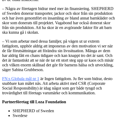
– Några av företagen bidrar med mer än finansiering. SHEPHERD
of Sweden donerar transporter, jackor och skor från sin produktion
och har även genomfört en insamling av bland annat barnkläder och
skor som donerats till projektet. Vagabond har också donerat skor
från sin produktion. Att ha skor är en avgörande faktor för att barn
ska kunna gå i skolan.
– Vi som arbetar med dessa familjer, på vägen ut ur extrem
fattigdom, upphör aldrig att imponeras av den motivation vi ser när
de får förutsättningar att förändra sin livssituation. Många av dem
har aldrig fått en chans tidigare och kan knappt tro det är sant. Och
det är fantastiskt att se när de tar ett stort steg upp ur kaos och misär
och vilken enorm skillnad det gör för barnens hälsa och utveckling,
säger Sabina Grubbeson.
FN:s Globala mål nr 1
är Ingen fattigdom. Ju fler som bidrar, desto
snabbare kan målet nås. Att arbeta aktivt med CSR (Corporate
Social Responsibility) är idag något som ger både tyngd och
trovärdighet till företags varumärke och kommunikation.
Partnerföretag till Loza Foundation
SHEPHERD of Sweden
Swedese