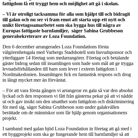
fattigdom få ett tryggt hem och möjlighet att gå i skolan.
– Vi är otroligt tacksamma för alla som hjälpt till och bidragit
till galan och nu ser vi fram emot att starta upp ett nytt och
unikt företagssamarbetet som ska bygga hus till några av
Europas fattigaste barnfamiljer,
säger Sabina Grubbeson
generalsekreterare av Loza Foundation.
Den 6 december arrangerades Loza Foundations första
välgörenhetsgala med Varbergs Stadshotell som huvudsponsor och
ytterliggare 14 företag som medarrangörer. Företag och betalande
gäster bidrog sedan till insamlingen som hade som mål att ge trygga
levnadsförhållanden till barn som lever i extrem fattigdom i
Nordmakedonien. Insamlingen fick en fantastisk respons och drog
in långt mycket mer än förväntat.
– För att vara första gången vi arrangerar en gala så var den absolut
lyckad och den responsen vi fått från gästerna pekar på att vi nådde
ut och gav insikt om den utsatthet som fattigdom och diskriminering
för med sig, säger Sabina Grubbeson som under galakvällen
berättade om de människor som får hjälp genom organisationens
projekt.
I samband med galan bjöd Loza Foundation in företag att gå med i
ett byggprojekt som ska ge fungerande hem till barnfamiljer så att