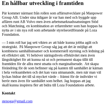
En hållbar utveckling i framtiden
Pär kommer närmast från rollen som affärsutvecklare på Manpower
Group AB. Under sina tidigare år var han med och byggde upp
affären runt AB Volvo men även arbetsmarknadssatsningen Stöd
och Matchning, en kombination av erfarenheter som han hoppas ha
nytta av i sin nya roll som arbetande styrelseordförande på Loza
Foundation.
— I min roll har jag sett vikten av att både kunna jobba agilt och
strategiskt. På Manpower Group såg jag att det är möjligt att
kombinera samhällsinsatser och kommersiell styrning och ledning på
ett effektivt sätt. Vi behöver näringslivets effektivitet men även
långsiktighet för att kunna nå ut och permanent skapa tillit till
framtiden för de allra mest utsatta och marginaliserade. Att skapa
förändring för de som befinner sig på kanten till samhället är kärnan
i hela verksamheten och det kan vara utmanande, men när man väl
lyckas bidrar det till så mycket värde – främst för de individer vi
berör men även för samhället som helhet. Jag hoppas att jag
skall kunna inspirera fler att bidra till Loza Foundations arbete.
Kontakt
stenoga@gmail.com