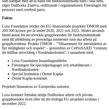
som kämpar med att ta hand om funktionsnedsatta barn i sina hem,
säger Daliborka Zlateva, ordförande i organisationen Föreningen för
personer med cerebral pares.
Fakta:
Loza Foundation stödjer det EU-finansierade projektet TIMOR med
200 000 kronor per år under 2020, 2021 och 2022. Stödet används
bland annat för att utveckla gruppboenden för funktionshindrade
samt till utbildning av personliga assistenter som ska arbeta på
gruppboendena. Projekt TIMOR – ”Tillsammans för introduktion av
fler möjligheter och respekt” – genomförs av CeProSARD “centrum
för hållbar utveckling i Nordmakedonien”, i samarbete med:
Loza Foundation Insamlingsstiftelse
Föreningen för specialpedagoger och rehabiliterare i
Nordmakedonien
Special Institution i Demir Kapija
Demir Kapija kommun
Projektet finansieras av Europeiska unionen
Loza kommer fortsätta stödja Daliborkas arbete och privata
gruppboenden även efter att det treåriga EU-projektet avslutas i
december 2022.