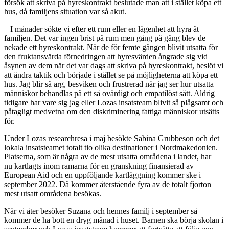
försök att skriva på hyreskontrakt beslutade man att i stället köpa ett
hus, då familjens situation var så akut.
– I månader sökte vi efter ett rum eller en lägenhet att hyra åt
familjen. Det var ingen brist på rum men gång på gång blev de
nekade ett hyreskontrakt. När de för femte gången blivit utsatta för
den fruktansvärda förnedringen att hyresvärden ångrade sig vid
åsynen av dem när det var dags att skriva på hyreskontrakt, beslöt vi
att ändra taktik och började i stället se på möjligheterna att köpa ett
hus. Jag blir så arg, besviken och frustrerad när jag ser hur utsatta
människor behandlas på ett så ovärdigt och empatilöst sätt. Aldrig
tidigare har vare sig jag eller Lozas insatsteam blivit så plågsamt och
påtagligt medvetna om den diskriminering fattiga människor utsätts
för.
Under Lozas researchresa i maj besökte Sabina Grubbeson och det
lokala insatsteamet totalt tio olika destinationer i Nordmakedonien.
Platserna, som är några av de mest utsatta områdena i landet, har
nu kartlagts inom ramarna för en granskning finansierad av
European Aid och en uppföljande kartläggning kommer ske i
september 2022. Då kommer återstående fyra av de totalt fjorton
mest utsatt områdena besökas.
När vi åter besöker Suzana och hennes familj i september så
kommer de ha bott en dryg månad i huset. Barnen ska börja skolan i