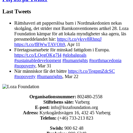
Last Tweets
Rättshaveri att papperslösa barn i Nordmakedonien nekas
skolgång, det strider mot Barnkonventionens artikel 28. Loza
Foundation kämpar för att lokala myndigheter ska agera, läs
pressmeddelandet här:
https://t.co/ykvv8RhnqJ
https://t.co/fBWwTAVOh9
,
Apr 11
Företagssamarbete för minskad fattigdom i Europa.
https://t.co/LQegOKg7I4
#globalgoals
#sustainabledevelopment
#humanrights
#northmacedonia
#nopoverty
,
Mar 31
När människor får det bättre
https://t.co/TegpmZdcSC
#nopoverty
#humanrights
,
Mar 22
Organisationsnummer:
802480-2558
Stiftelsens säte:
Varberg
E-post:
info@lozafoundation.org
Adress:
Kyrkogårdsvägen 16, 432 45 Varberg
Telefon:
(+46) 733-213 823
Swish:
900 62 48