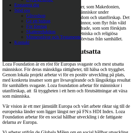
Engagera dig
På undangömda platser i krigsmärkta länder, som Makedonien,
Stöd oss
Bosnien, Kosovo och Moldavien, lever människor under
Gåvoshop
fruktansvärda förhållanden, i extrem fattigdom och utanförskap. Det
Ge ett bidrag
kan handla om barn som utnyttjas. Om kvinnor, som flyr från våld
För företag
och förtryck. Om sjuka eller funktionshindrade, som som förskjuts
Skattereduktion
och vanvårdas på stora institutioner. Och etniska och religiösa
Minnesgåvor och Testamente
minoritetsgrupper som diskrimineras och förvisas från samhället.
Kontakt
För de svagaste och mest utsatta
Loza Foundation är en röst för Europas svagaste och mest utsatta
människor. För deras mänskliga rättigheter, till hälsa och trygghet.
Genom lokala projekt arbetar vi för en positiv utveckling på plats,
med konkreta insatser som ger livsavgörande och långsiktiga resultat
för samhällets svagaste. Loza foundation arbetar för människor i
utanförskap, att få tryggheten i ett hem och förutsättningar att växa
som människa.
Vår vision är ett mer jämställt Europa och vårt arbete riktar sig till de
europeiska länder som ligger längst ner på FN:s HDI Index. Loza
Foundation arbetar för en social hållbar utveckling i de fattigaste
delarna av Europa.
Vi arbetar utifrån de Globala Målen om en social hållbar utveckling