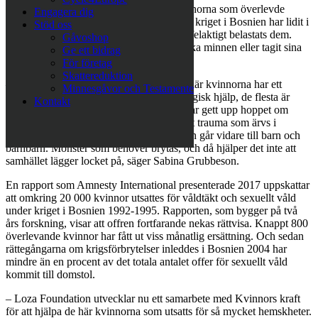
Deras liv krossades av krigets fasor. Kvinnorna som överlevde
Engagera dig
våldtäkts- och koncentrationslägren under kriget i Bosnien har lidit i
Stöd oss
tysthet, på grund av skam och skuld som felaktigt belastats dem.
Gåvoshop
Många har isolerat sig med sina traumatiska minnen eller tagit sina
Ge ett bidrag
liv.
För företag
Skattereduktion
– Nästan 25 år har gått och många av de här kvinnorna har ett
Minnesgåvor och Testamente
desperat behov av medicinsk och psykologisk hjälp, de flesta är
Kontakt
arbetslösa och lever i fattigdom. Många har gett upp hoppet om
upprättelse, men sitter fast i sitt trauma. Ett trauma som ärvs i
generationer där besvikelse och depression går vidare till barn och
barnbarn. Mönster som behöver brytas, och då hjälper det inte att
samhället lägger locket på, säger Sabina Grubbeson.
En rapport som Amnesty International presenterade 2017 uppskattar
att omkring 20 000 kvinnor utsattes för våldtäkt och sexuellt våld
under kriget i Bosnien 1992-1995. Rapporten, som bygger på två
års forskning, visar att offren fortfarande nekas rättvisa. Knappt 800
överlevande kvinnor har fått ut viss månatlig ersättning. Och sedan
rättegångarna om krigsförbrytelser inleddes i Bosnien 2004 har
mindre än en procent av det totala antalet offer för sexuellt våld
kommit till domstol.
– Loza Foundation utvecklar nu ett samarbete med Kvinnors kraft
för att hjälpa de här kvinnorna som utsatts för så mycket hemskheter.