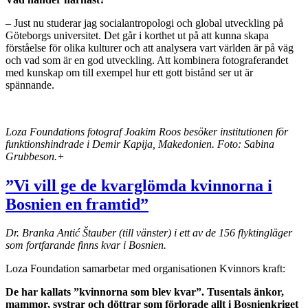
– Just nu studerar jag socialantropologi och global utveckling på
Göteborgs universitet. Det går i korthet ut på att kunna skapa
förståelse för olika kulturer och att analysera vart världen är på väg
och vad som är en god utveckling. Att kombinera fotograferandet
med kunskap om till exempel hur ett gott bistånd ser ut är
spännande.
Loza Foundations fotograf Joakim Roos besöker institutionen för
funktionshindrade i Demir Kapija, Makedonien. Foto: Sabina
Grubbeson.+
”Vi vill ge de kvarglömda kvinnorna i
Bosnien en framtid”
Dr. Branka Antić Štauber (till vänster) i ett av de 156 flyktingläger
som fortfarande finns kvar i Bosnien.
Loza Foundation samarbetar med organisationen Kvinnors kraft:
De har kallats ”kvinnorna som blev kvar”
. Tusentals
änkor,
mammor, systrar och döttrar som förlorade allt i Bosnienkriget