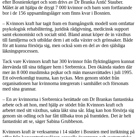
efter Bosnienkriget och som drivs av Dr Branka Antić Štauber.
Målet är att hjälpa de drygt 7 000 kvinnor och barn som fortfarande
bor i de 156 uppsamlingsläger som finns kvar i Bosnien.
– Kvinnors kraft har tagit fram en framgångsrik modell som omfattar
psykologisk rehabilitering, juridisk rådgivning, medicinsk support
samt ekonomiskt och socialt stöd. Bland annat köper de in växthus
till familjerna och utbildar dem i att odla växter och grönsaker. Både
för att kunna försörja sig, men också som en del av den själsliga
läkningsprocessen.
Tack vare Kvinnors kraft har 300 kvinnor från flyktinglägren kunnat
återvända till sina tidigare hem i Srebrenica. Den ökända staden där
mer än 8 000 muslimska pojkar och män massavrättades i juli 1995.
Ett oöverkomligt trauma, kan tyckas. Men genom stödet från
organisationen har kvinnorna integrerats i samhället och försonats
med sina grannar.
– En av kvinnorna i Srebrenica berättade om Dr Brankas fantastiska
arbete och att hon, med hjälp av stödet från Kvinnors kraft och
arbetet med sitt växthus, sakta läkt sina sår. Idag kan hon försörja sig
genom sin odling och har fått tillbaka tron på framtiden. Det är helt
fantastiskt att se, säger Sabina Grubbeson.
Kvinnors kraft är verksamma i 14 städer i Bosnien med inriktning på