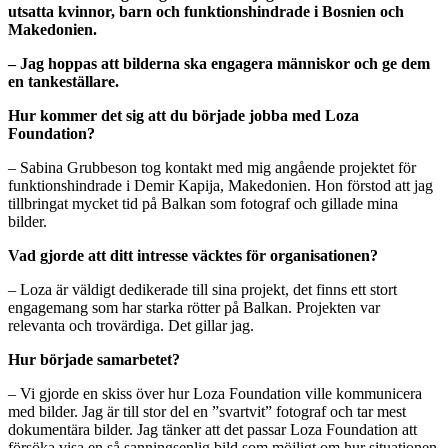
utsatta kvinnor, barn och funktionshindrade i Bosnien och
Makedonien.
– Jag hoppas att bilderna ska engagera människor och ge dem
en tankeställare.
Hur kommer det sig att du började jobba med Loza
Foundation?
– Sabina Grubbeson tog kontakt med mig angående projektet för
funktionshindrade i Demir Kapija, Makedonien. Hon förstod att jag
tillbringat mycket tid på Balkan som fotograf och gillade mina
bilder.
Vad gjorde att ditt intresse väcktes för organisationen?
– Loza är väldigt dedikerade till sina projekt, det finns ett stort
engagemang som har starka rötter på Balkan. Projekten var
relevanta och trovärdiga. Det gillar jag.
Hur började samarbetet?
– Vi gjorde en skiss över hur Loza Foundation ville kommunicera
med bilder. Jag är till stor del en ”svartvit” fotograf och tar mest
dokumentära bilder. Jag tänker att det passar Loza Foundation att
försöka visa en så sanningsenlig bild som möjligt om hur situationen