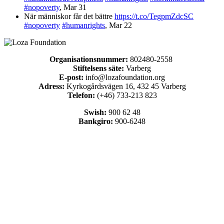
#nopoverty
,
Mar 31
När människor får det bättre
https://t.co/TegpmZdcSC
#nopoverty
#humanrights
,
Mar 22
Organisationsnummer:
802480-2558
Stiftelsens säte:
Varberg
E-post:
info@lozafoundation.org
Adress:
Kyrkogårdsvägen 16, 432 45 Varberg
Telefon:
(+46) 733-213 823
Swish:
900 62 48
Bankgiro:
900-6248