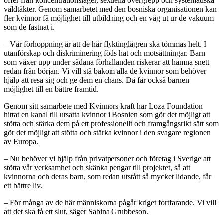
offer från koncentrationsläger, sexuella övergrepp och systematiska
våldtäkter. Genom samarbetet med den bosniska organisationen kan
fler kvinnor få möjlighet till utbildning och en väg ut ur de vakuum
som de fastnat i.
– Vår förhoppning är att de här flyktinglägren ska tömmas helt. I
utanförskap och diskriminering föds hat och motsättningar. Barn
som växer upp under sådana förhållanden riskerar att hamna snett
redan från början. Vi vill stå bakom alla de kvinnor som behöver
hjälp att resa sig och ge dem en chans. Då får också barnen
möjlighet till en bättre framtid.
Genom sitt samarbete med Kvinnors kraft har Loza Foundation
hittat en kanal till utsatta kvinnor i Bosnien som gör det möjligt att
stötta och stärka dem på ett professionellt och framgångsrikt sätt som
gör det möjligt att stötta och stärka kvinnor i den svagare regionen
av Europa.
– Nu behöver vi hjälp från privatpersoner och företag i Sverige att
stötta vår verksamhet och skänka pengar till projektet, så att
kvinnorna och deras barn, som redan utstått så mycket lidande, får
ett bättre liv.
– För många av de här människorna pågår kriget fortfarande. Vi vill
att det ska få ett slut, säger Sabina Grubbeson.