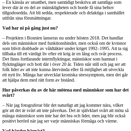
– En känsla av utsatthet, men samtidigt beskriva att samtliga som
lever där är en del av mänskligheten och borde få sina behov
tillgodosedda. Att bli sedda, respekterade och delaktiga i samhället
utifrån sina förutsättningar.
Vad har ni på gång just nu?
– Projekten i Bosnien lanseras nu under hösten 2018. Det handlar
dels om människor med funktionshinder, men också om de kvinnor
som blivit drabbade av våldtäkter under kriget 1992–1995. Att ta sig
tillbaka till ett värdigt liv efter ett krig är en lång och svår process.
Det finns fortfarande internflyktingar, människor som hamnat i
flyktingläger och bott där i över 20 år. Tiden står still och jag ser att
folk lider av att inte kunna återvända eller få möjlighet att utveckla
ett nytt liv. Många har utvecklat kroniska stressymptom, men det går
att hjälpa dem med rätt form av bistånd.
Hur påverkas du av de här mötena med människor som har det
svårt?
– När jag fotograferar blir det naturligt att jag kommer nära, vilket
gör att det är svårt att inte påverkas. Det är självklart svårt att möta så
många människor som inte har det bra och lider, men jag blir också
positivt berörd när jag ser varje människas förmåga och värme.
Vad händer härnäst?