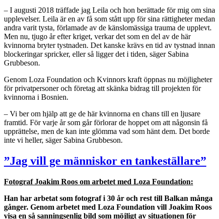
– I augusti 2018 träffade jag Leila och hon berättade för mig om sina
upplevelser. Leila är en av få som stått upp för sina rättigheter medan
andra varit tysta, förlamade av de känslomässiga trauma de upplevt.
Men nu, tjugo år efter kriget, verkar det som en del av de här
kvinnorna bryter tystnaden. Det kanske krävs en tid av tystnad innan
blockeringar spricker, eller så ligger det i tiden, säger Sabina
Grubbeson.
Genom Loza Foundation och Kvinnors kraft öppnas nu möjligheter
för privatpersoner och företag att skänka bidrag till projekten för
kvinnorna i Bosnien.
– Vi ber om hjälp att ge de här kvinnorna en chans till en ljusare
framtid. För varje år som går förlorar de hoppet om att någonsin få
upprättelse, men de kan inte glömma vad som hänt dem. Det borde
inte vi heller, säger Sabina Grubbeson.
”Jag vill ge människor en tankeställare”
Fotograf Joakim Roos om arbetet med Loza Foundation:
Han har arbetat som fotograf i 30 år och rest till Balkan många
gånger. Genom arbetet med Loza Foundation vill Joakim Roos
visa en så sanningsenlig bild som möjligt av situationen för