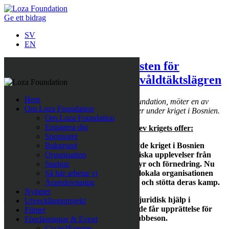
Ge ett bidrag
SV
EN
Loza Foundation höjer rösten för
kvinnorna som överlevde våldtäktslägren
Hem
Sabina Grubbeson, grundare av Loza Foundation, möter en av
Om Loza Foundation
kvinnorna som överlevt flera våldtäktsläger under kriget i Bosnien.
Om Loza Foundation
Engagera dig
Projekt i Bosnien för kvinnorna som blev krigets offer:
Sponsorer
I över 20 år har kvinnorna som överlevde kriget i Bosnien
Bakgrund
tystats ner, ensamma med sina traumatiska upplevelser från
Organisation
våldtäktsläger, sexuella övergrepp, tortyr och förnedring. Nu
Stadgar
vill Loza Foundation, i samarbete med lokala organisationen
Så här arbetar vi
Kvinnors kraft, bryta tystnadskulturen och stötta deras kamp.
Årsredovisning
Nyheter
– Genom psykologiskt stöd, men också juridisk hjälp i
Utvecklingsprojekt
rättegångarna, ska vi medverka till att de får upprättelse för
Filmer
brotten de utsatts för, säger Sabina Grubbeson.
Föreläsningar & Event
Cycle4Europe