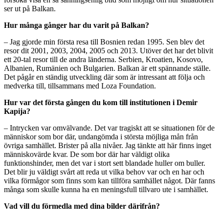
ser ut på Balkan.
Hur många gånger har du varit på Balkan?
– Jag gjorde min första resa till Bosnien redan 1995. Sen blev det
resor dit 2001, 2003, 2004, 2005 och 2013. Utöver det har det blivit
ett 20-tal resor till de andra länderna. Serbien, Kroatien, Kosovo,
Albanien, Rumänien och Bulgarien. Balkan är ett spännande ställe.
Det pågår en ständig utveckling där som är intressant att följa och
medverka till, tillsammans med Loza Foundation.
Hur var det första gången du kom till institutionen i Demir
Kapija?
– Intrycken var omvälvande. Det var tragiskt att se situationen för de
människor som bor där, undangömda i största möjliga mån från
övriga samhället. Brister på alla nivåer. Jag tänkte att här finns inget
människovärde kvar. De som bor där har väldigt olika
funktionshinder, men det var i stort sett blandade huller om buller.
Det blir ju väldigt svårt att reda ut vilka behov var och en har och
vilka förmågor som finns som kan tillföra samhället något. Där fanns
många som skulle kunna ha en meningsfull tillvaro ute i samhället.
Vad vill du förmedla med dina bilder därifrån?