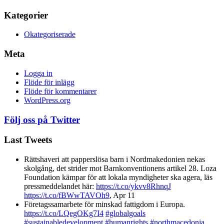
Kategorier
Okategoriserade
Meta
Logga in
Flöde för inlägg
Flöde för kommentarer
WordPress.org
Följ oss på Twitter
Last Tweets
Rättshaveri att papperslösa barn i Nordmakedonien nekas
skolgång, det strider mot Barnkonventionens artikel 28. Loza
Foundation kämpar för att lokala myndigheter ska agera, läs
pressmeddelandet här:
https://t.co/ykvv8RhnqJ
https://t.co/fBWwTAVOh9
,
Apr 11
Företagssamarbete för minskad fattigdom i Europa.
https://t.co/LQegOKg7I4
#globalgoals
#sustainabledevelopment
#humanrights
#northmacedonia