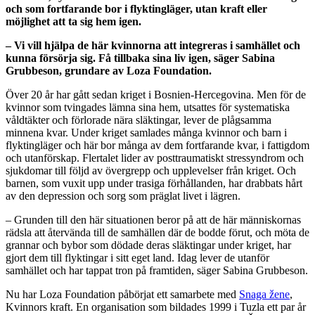
och som fortfarande bor i flyktingläger, utan kraft eller
möjlighet att ta sig hem igen.
– Vi vill hjälpa de här kvinnorna att integreras i samhället och
kunna försörja sig. Få tillbaka sina liv igen, säger Sabina
Grubbeson, grundare av Loza Foundation.
Över 20 år har gått sedan kriget i Bosnien-Hercegovina. Men för de
kvinnor som tvingades lämna sina hem, utsattes för systematiska
våldtäkter och förlorade nära släktingar, lever de plågsamma
minnena kvar. Under kriget samlades många kvinnor och barn i
flyktingläger och här bor många av dem fortfarande kvar, i fattigdom
och utanförskap. Flertalet lider av posttraumatiskt stressyndrom och
sjukdomar till följd av övergrepp och upplevelser från kriget. Och
barnen, som vuxit upp under trasiga förhållanden, har drabbats hårt
av den depression och sorg som präglat livet i lägren.
– Grunden till den här situationen beror på att de här människornas
rädsla att återvända till de samhällen där de bodde förut, och möta de
grannar och bybor som dödade deras släktingar under kriget, har
gjort dem till flyktingar i sitt eget land. Idag lever de utanför
samhället och har tappat tron på framtiden, säger Sabina Grubbeson.
Nu har Loza Foundation påbörjat ett samarbete med
Snaga žene
,
Kvinnors kraft. En organisation som bildades 1999 i Tuzla ett par år