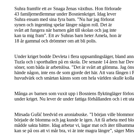
Suhra framför ett av Snaga ženas växthus. Hon förlorade
43 familjemedlemmar under Bosnienkriget. Idag lever
Suhra ensam med sina fyra barn. ”Nu har jag förlorat
synen och ingenting spelar längre någon roll. Det är
svårt att fungera när barnen gått till skolan och jag inte
kan ta mig fram”. Ett av Suhras barn heter Amela, hon är
18 år gammal och drömmer om att bli polis.
Under kriget bodde Devleta i flera uppsamlingsläger, bland ann
Tuzla och i sporthallen på en skola. De senaste 14 åren har Devle
söner, som båda är arbetslösa. ”Det är svårt att glömma. Jag öns
hände någon, inte ens de som gjorde det här. Att vara fången 
huvudvärk och smärtan känns som om hela världen skulle kolla
Många av barnen som vuxit upp i Bosniens flyktingläger förlor
under kriget. Nu lever de under fattiga förhållanden och i ett ut
Mirsada Gušić bredvid en aroniabuske. ”I början ville blommorna
började de blomma och jag kunde le igen. Att få arbeta med blo
mådde sakta bättre. Idag arbetar vi, lagar mat och äter tillsamma
kan se på oss att vi mår bra, vi är inte magra längre”, säger Mirs