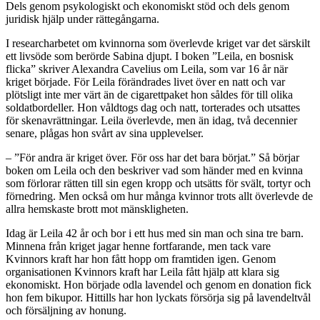
Dels genom psykologiskt och ekonomiskt stöd och dels genom
juridisk hjälp under rättegångarna.
I researcharbetet om kvinnorna som överlevde kriget var det särskilt
ett livsöde som berörde Sabina djupt. I boken ”Leila, en bosnisk
flicka” skriver Alexandra Cavelius om Leila, som var 16 år när
kriget började. För Leila förändrades livet över en natt och var
plötsligt inte mer värt än de cigarettpaket hon såldes för till olika
soldatbordeller. Hon våldtogs dag och natt, torterades och utsattes
för skenavrättningar. Leila överlevde, men än idag, två decennier
senare, plågas hon svårt av sina upplevelser.
– ”För andra är kriget över. För oss har det bara börjat.” Så börjar
boken om Leila och den beskriver vad som händer med en kvinna
som förlorar rätten till sin egen kropp och utsätts för svält, tortyr och
förnedring. Men också om hur många kvinnor trots allt överlevde de
allra hemskaste brott mot mänskligheten.
Idag är Leila 42 år och bor i ett hus med sin man och sina tre barn.
Minnena från kriget jagar henne fortfarande, men tack vare
Kvinnors kraft har hon fått hopp om framtiden igen. Genom
organisationen Kvinnors kraft har Leila fått hjälp att klara sig
ekonomiskt. Hon började odla lavendel och genom en donation fick
hon fem bikupor. Hittills har hon lyckats försörja sig på lavendeltvål
och försäljning av honung.