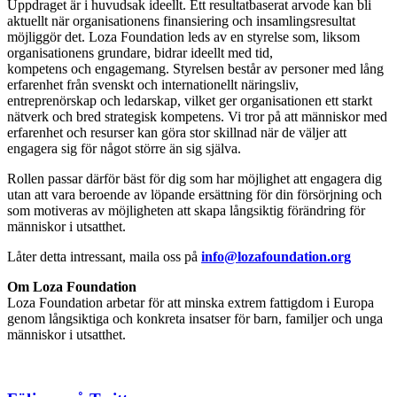
Uppdraget är i huvudsak ideellt. Ett resultatbaserat arvode kan bli
aktuellt när organisationens finansiering och insamlingsresultat
möjliggör det. Loza Foundation leds av en styrelse som, liksom
organisationens grundare, bidrar ideellt med tid,
kompetens och engagemang. Styrelsen består av personer med lång
erfarenhet från svenskt och internationellt näringsliv,
entreprenörskap och ledarskap, vilket ger organisationen ett starkt
nätverk och bred strategisk kompetens. Vi tror på att människor med
erfarenhet och resurser kan göra stor skillnad när de väljer att
engagera sig för något större än sig själva.
Rollen passar därför bäst för dig som har möjlighet att engagera dig
utan att vara beroende av löpande ersättning för din försörjning och
som motiveras av möjligheten att skapa långsiktig förändring för
människor i utsatthet.
Låter detta intressant, maila oss på
info@lozafoundation.org
Om Loza Foundation
Loza Foundation arbetar för att minska extrem fattigdom i Europa
genom långsiktiga och konkreta insatser för barn, familjer och unga
människor i utsatthet.