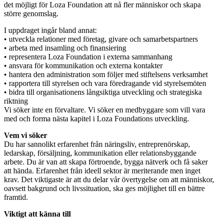
det möjligt för Loza Foundation att nå fler människor och skapa
större genomslag.
I uppdraget ingår bland annat:
• utveckla relationer med företag, givare och samarbetspartners
• arbeta med insamling och finansiering
• representera Loza Foundation i externa sammanhang
• ansvara för kommunikation och externa kontakter
• hantera den administration som följer med stiftelsens verksamhet
• rapportera till styrelsen och vara föredragande vid styrelsemöten
• bidra till organisationens långsiktiga utveckling och strategiska
riktning
Vi söker inte en förvaltare. Vi söker en medbyggare som vill vara
med och forma nästa kapitel i Loza Foundations utveckling.
Vem vi söker
Du har sannolikt erfarenhet från näringsliv, entreprenörskap,
ledarskap, försäljning, kommunikation eller relationsbyggande
arbete. Du är van att skapa förtroende, bygga nätverk och få saker
att hända. Erfarenhet från ideell sektor är meriterande men inget
krav. Det viktigaste är att du delar vår övertygelse om att människor,
oavsett bakgrund och livssituation, ska ges möjlighet till en bättre
framtid.
Viktigt att känna till