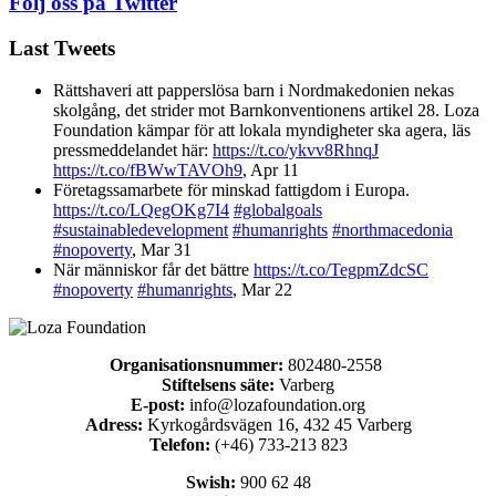
Följ oss på Twitter
Last Tweets
Rättshaveri att papperslösa barn i Nordmakedonien nekas
skolgång, det strider mot Barnkonventionens artikel 28. Loza
Foundation kämpar för att lokala myndigheter ska agera, läs
pressmeddelandet här:
https://t.co/ykvv8RhnqJ
https://t.co/fBWwTAVOh9
,
Apr 11
Företagssamarbete för minskad fattigdom i Europa.
https://t.co/LQegOKg7I4
#globalgoals
#sustainabledevelopment
#humanrights
#northmacedonia
#nopoverty
,
Mar 31
När människor får det bättre
https://t.co/TegpmZdcSC
#nopoverty
#humanrights
,
Mar 22
Organisationsnummer:
802480-2558
Stiftelsens säte:
Varberg
E-post:
info@lozafoundation.org
Adress:
Kyrkogårdsvägen 16, 432 45 Varberg
Telefon:
(+46) 733-213 823
Swish:
900 62 48