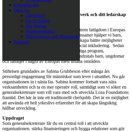
generalsekreterare
Engagera dig
Stöd oss
Vill du använda din erfarenhet, ditt nätverk och ditt ledarskap
Gåvoshop
för att skapa verklig förändring?
Ge ett bidrag
För företag
Loza Foundation arbetar för att minska extrem fattigdom i Europas
Skattereduktion
mest utsatta områden. Genom långsiktiga insatser hjälper vi barn,
Minnesgåvor och Testamente
familjer och särskilt utsatta människor att skapa bättre möjligheter
Kontakt
genom utbildning, egen försörjning och social inkludering. Sedan
2017 har Loza Foundation genom långsiktiga program,
utbildningsinsatser och familjestöd nått hundratals barn, ungdomar
och familjer i några av Europas mest utsatta områden.
Stiftelsen grundades av Sabina Grubbeson efter många års
personligt engagemang för människor som lever i utsatthet. Nu går
organisationen in i nästa fas. Sabina kommer fortsatt vara nära
verksamheten och ta en mer operativ roll, samtidigt som vi söker en
generalsekreterare som vill vara med och utveckla Loza Foundations
framtid. Det här är inte ett traditionellt chefsjobb. Det är en möjlighet
att använda ett helt yrkeslivs erfarenhet för att skapa långsiktig
hållbar utveckling.
Uppdraget
Som generalsekreterare får du en central roll i att utveckla
organisationen, stärka finansieringen och bygga relationer som gör