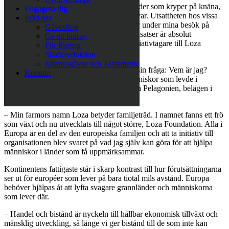
– Det är djupt tragiskt med europeiska länder som kryper på knäna,
Engagera dig
som grannländer måste vi ta ett större ansvar. Utsattheten hos vissa
Stöd oss
människor i dessa länder blev så uppenbar under mina besök på
Gåvoshop
olika institutioner i Makedonien. Aktiva insatser är absolut
Ge ett bidrag
nödvändiga, säger Sabina Grubbeson, initiativtagare till Loza
För företag
Foundation.
Skattereduktion
Minnesgåvor och Testamente
I Makedonien hittade hon även svaret på sin fråga: Vem är jag?
Kontakt
Sabinas släktträd har förgreningar till människor som levde i
bergsbyar ovanför staden Bitola i regionen Pelagonien, belägen i
södra Makedonien.
– Min farmors namn Loza betyder familjeträd. I namnet fanns ett frö
som växt och nu utvecklats till något större, Loza Foundation. Alla i
Europa är en del av den europeiska familjen och att ta initiativ till
organisationen blev svaret på vad jag själv kan göra för att hjälpa
människor i länder som få uppmärksammar.
Kontinentens fattigaste står i skarp kontrast till hur förutsättningarna
ser ut för européer som lever på bara tiotal mils avstånd. Europa
behöver hjälpas åt att lyfta svagare grannländer och människorna
som lever där.
– Handel och bistånd är nyckeln till hållbar ekonomisk tillväxt och
mänsklig utveckling, så länge vi ger bistånd till de som inte kan