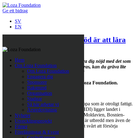
Ge ett bidrag
SV
EN
”Att hjälpa människor i nöd är att lära
känna sig själv”
Hem
”Vem är du? Sökandet efter svar kan göra dig nöjd med det som
Om Loza Foundation
kommer fram eller, om frågan inte besvaras, kan du gräva lite
Om Loza Foundation
djupare. Jag grävde så djupt jag kunde.”
Engagera dig
Sponsorer
Sabina Grubbeson, initiativtagare till Loza Foundation.
Bakgrund
Organisation
Stadgar
Makedonien är ett av de fåtal länder i Europa som är otroligt fattigt.
Så här arbetar vi
Enligt FNs Human Development Index (HDI) ligger landet i
Årsredovisning
bottenlistan tillsammans med bland andra Moldavien, Bosnien-
Nyheter
Hercegovina och Kosovo. Arbetslösheten är utbredd men även de
Utvecklingsprojekt
som arbetar har så låg lön att det är mycket svårt att försörja
Filmer
familjen.
Föreläsningar & Event
Cycle4Europe