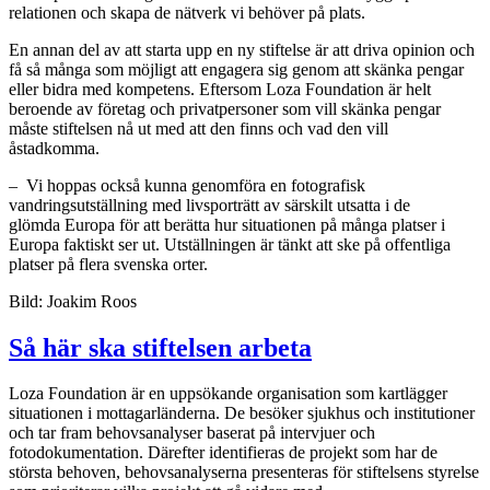
relationen och skapa de nätverk vi behöver på plats.
En annan del av att starta upp en ny stiftelse är att driva opinion och
få så många som möjligt att engagera sig genom att skänka pengar
eller bidra med kompetens. Eftersom Loza Foundation är helt
beroende av företag och privatpersoner som vill skänka pengar
måste stiftelsen nå ut med att den finns och vad den vill
åstadkomma.
– Vi hoppas också kunna genomföra en fotografisk
vandringsutställning med livsporträtt av särskilt utsatta i de
glömda Europa för att berätta hur situationen på många platser i
Europa faktiskt ser ut. Utställningen är tänkt att ske på offentliga
platser på flera svenska orter.
Bild: Joakim Roos
Så här ska stiftelsen arbeta
Loza Foundation är en uppsökande organisation som kartlägger
situationen i mottagarländerna. De besöker sjukhus och institutioner
och tar fram behovsanalyser baserat på intervjuer och
fotodokumentation. Därefter identifieras de projekt som har de
största behoven, behovsanalyserna presenteras för stiftelsens styrelse