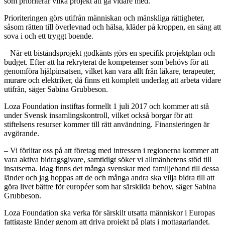
som prioriterar vilka projekt att gå vidare med.
Prioriteringen görs utifrån människan och mänskliga rättigheter,
såsom rätten till överlevnad och hälsa, kläder på kroppen, en säng att
sova i och ett tryggt boende.
– När ett biståndsprojekt godkänts görs en specifik projektplan och
budget. Efter att ha rekryterat de kompetenser som behövs för att
genomföra hjälpinsatsen, vilket kan vara allt från läkare, terapeuter,
murare och elektriker, då finns ett komplett underlag att arbeta vidare
utifrån, säger Sabina Grubbeson.
Loza Foundation instiftas formellt 1 juli 2017 och kommer att stå
under Svensk insamlingskontroll, vilket också borgar för att
stiftelsens resurser kommer till rätt användning. Finansieringen är
avgörande.
– Vi förlitar oss på att företag med intressen i regionerna kommer att
vara aktiva bidragsgivare, samtidigt söker vi allmänhetens stöd till
insatserna. Idag finns det många svenskar med familjeband till dessa
länder och jag hoppas att de och många andra ska vilja bidra till att
göra livet bättre för européer som har särskilda behov, säger Sabina
Grubbeson.
Loza Foundation ska verka för särskilt utsatta människor i Europas
fattigaste länder genom att driva projekt på plats i mottagarlandet.