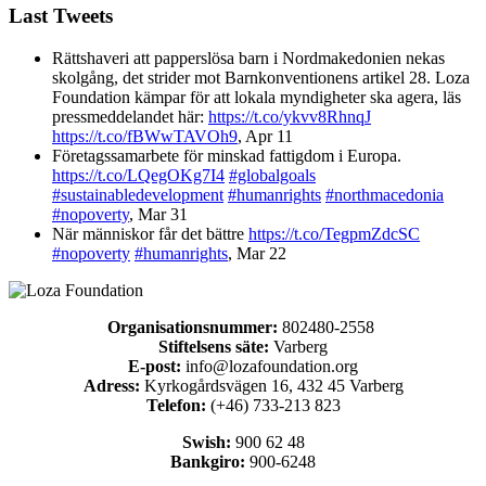
Last Tweets
Rättshaveri att papperslösa barn i Nordmakedonien nekas
skolgång, det strider mot Barnkonventionens artikel 28. Loza
Foundation kämpar för att lokala myndigheter ska agera, läs
pressmeddelandet här:
https://t.co/ykvv8RhnqJ
https://t.co/fBWwTAVOh9
,
Apr 11
Företagssamarbete för minskad fattigdom i Europa.
https://t.co/LQegOKg7I4
#globalgoals
#sustainabledevelopment
#humanrights
#northmacedonia
#nopoverty
,
Mar 31
När människor får det bättre
https://t.co/TegpmZdcSC
#nopoverty
#humanrights
,
Mar 22
Organisationsnummer:
802480-2558
Stiftelsens säte:
Varberg
E-post:
info@lozafoundation.org
Adress:
Kyrkogårdsvägen 16, 432 45 Varberg
Telefon:
(+46) 733-213 823
Swish:
900 62 48
Bankgiro:
900-6248