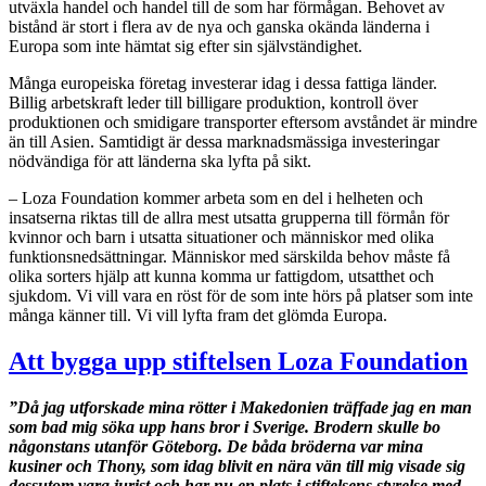
utväxla handel och handel till de som har förmågan. Behovet av
bistånd är stort i flera av de nya och ganska okända länderna i
Europa som inte hämtat sig efter sin självständighet.
Många europeiska företag investerar idag i dessa fattiga länder.
Billig arbetskraft leder till billigare produktion, kontroll över
produktionen och smidigare transporter eftersom avståndet är mindre
än till Asien. Samtidigt är dessa marknadsmässiga investeringar
nödvändiga för att länderna ska lyfta på sikt.
– Loza Foundation kommer arbeta som en del i helheten och
insatserna riktas till de allra mest utsatta grupperna till förmån för
kvinnor och barn i utsatta situationer och människor med olika
funktionsnedsättningar. Människor med särskilda behov måste få
olika sorters hjälp att kunna komma ur fattigdom, utsatthet och
sjukdom. Vi vill vara en röst för de som inte hörs på platser som inte
många känner till. Vi vill lyfta fram det glömda Europa.
Att bygga upp stiftelsen Loza Foundation
”Då jag utforskade mina rötter i Makedonien träffade jag en man
som bad mig söka upp hans bror i Sverige. Brodern skulle bo
någonstans utanför Göteborg. De båda bröderna var mina
kusiner och Thony, som idag blivit en nära vän till mig visade sig
dessutom vara jurist och har nu en plats i stiftelsens styrelse med