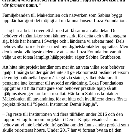
vår farmors namn.”
Familjebanden till Makedonien och nätverken som Sabina byggt
upp där har gjort det möjligt att nu kunna lansera Loza Foundation.
– Jag har arbetat i över ett år med att få samman alla delar. Dels
behöver vi människor som känner starkt för detta och vill engagera
sig, både här hemma i Sverige och i länderna vi arbetar med. Dels
behövs alla formella delar med myndighetskontakter upprättas. Men
den kanske viktigaste delen av att starta Loza Foundation var att
välja ut ett första lämpligt hjälpprojekt, säger Sabina Grubbeson.
Att hitta rätt projekt handlar om mer än att veta vilka som behöver
hjälp. I många länder går det inte att ge ekonomiskt bistånd eftersom
de enligt nationella lagar måste gå via staten, vilket riskerar att
pengarna inte kommer till avsedd användning. Loza Foundations
uppgift är att hitta mottagare som behöver praktisk hjälp så att
hjälpinsatsen ger konkreta resultat. Här kom Sabinas kontakter i
Makedonien till användning för att hitta och kvalificera deras första
projekt riktat till ”Special Institution Demir Kapija”.
– Jag reste till Institutionen vid flera tillfällen under 2016 och den
rapport vi tog fram om projektet i Demir Kapija visade så stora
behov att vi inte behövde ifrågasätta om det fanns andra projekt som
skulle prioriteras högre. Under 2017 har vi fortsatt bygga på den