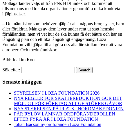
Mottagarländer väljs utifrån FNs HDI index och kommer att
tillsammans med lokala organisationer genomföra olika konkreta
hjälpinsatser.
– De människor som behöver hjälp är alla någons bror, syster, barn
eller föräldrar. Många av dem lever under rent ut sagt hemska
förhållanden, men vi vet hur de ska kunna få det bättre och har en
långsiktig plan och ett lika långsiktigt engagemang. Loza
Foundation vill hjälpa till att göra oss alla lite stoltare över att vara
européer. Och medmänniskor.
Bild: Joakim Roos
Sök efter:
Search
Senaste inläggen
STYRELSEN I LOZA FOUNDATION 2026
NYA REGLER FÖR SKATTEREDUKTION GÖR DET
MÖJLIGT FÖR FÖRETAG ATT GE STÖRRE GÅVOR
NYA STYRELSEN PÅ PLATS I NORDMAKEDONIEN
PÄR RYLÖV LÄMNAR ORDFÖRANDEROLLEN
EFTER FYRA ÅR I LOZA FOUNDATION
Johan Isacson ny ordförande i Loza Foundation