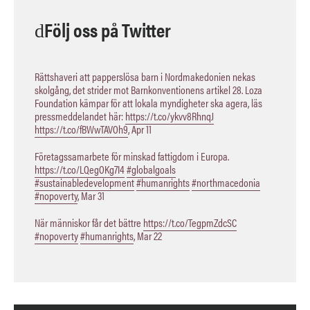
Följ oss på Twitter
Rättshaveri att papperslösa barn i Nordmakedonien nekas
skolgång, det strider mot Barnkonventionens artikel 28. Loza
Foundation kämpar för att lokala myndigheter ska agera, läs
pressmeddelandet här:
https://t.co/ykvv8RhnqJ
https://t.co/fBWwTAVOh9
,
Apr 11
Företagssamarbete för minskad fattigdom i Europa.
https://t.co/LQegOKg7I4
#globalgoals
#sustainabledevelopment
#humanrights
#northmacedonia
#nopoverty
,
Mar 31
När människor får det bättre
https://t.co/TegpmZdcSC
#nopoverty
#humanrights
,
Mar 22