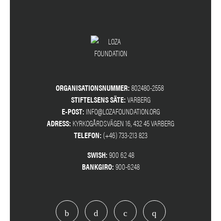
ORGANISATIONSNUMMER:
802480-2558
STIFTELSENS SÄTE:
VARBERG
E-POST:
INFO@LOZAFOUNDATION.ORG
ADRESS:
KYRKOGÅRDSVÄGEN 16, 432 45 VARBERG
TELEFON:
(+46) 733-213 823
SWISH:
900 62 48
BANKGIRO:
900-6248