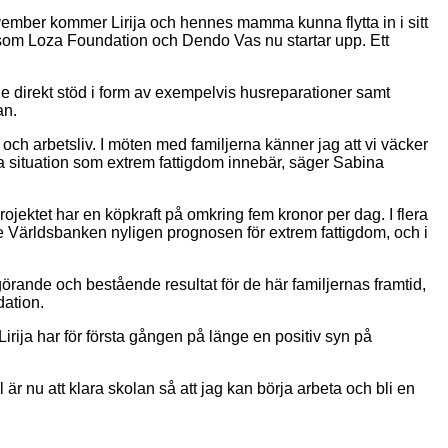
november kommer Lirija och hennes mamma kunna flytta in i sitt
om Loza Foundation och Dendo Vas nu startar upp. Ett
både direkt stöd i form av exempelvis husreparationer samt
an.
och arbetsliv. I möten med familjerna känner jag att vi väcker
exa situation som extrem fattigdom innebär, säger Sabina
ojektet har en köpkraft på omkring fem kronor per dag. I flera
e Världsbanken nyligen prognosen för extrem fattigdom, och i
vgörande och bestående resultat för de här familjernas framtid,
dation.
rija har för första gången på länge en positiv syn på
 är nu att klara skolan så att jag kan börja arbeta och bli en