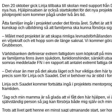
Den 20 oktober gick Lirija tillbaka till skolan med support frå
nya hus. Hjälpinsatsen är också startskottet för det nya proj
pilotprojekt som kommer pågå under två års tid.
Åtta familjer ingår i projektet under det första året. Syftet är
kunskap och utbildning så att familjerna ska kunna försörja sig
– Målet med projektet är att skapa rimliga levnadsförhållanden 
en viljekraft och ett hopp som de länge saknat. Vi kommer göra 
Grubbeson.
Världsbanken definierar extrem fattigdom som köpkraft på mindr
av familjerna finns även sjukdom, funktionshinder, särskilt u
somras meddelade FN i en rapport att antalet extremt fattiga ök
– Det visar än mer på det akuta läget och hur viktiga den här ty
precis som för Lirija och Saadet. Det vi behöver nu är stöd i
Lirija och Saadet kommer fortsätta ingå i projektets mentorpro
framtiden.
”Jag och min mamma är så glada att vi fått den här hjälpen, vi ä
självständig person så jag kan försörja både mig själv och m
Trots att livet gett henne en minst sagt utmanande start, ser