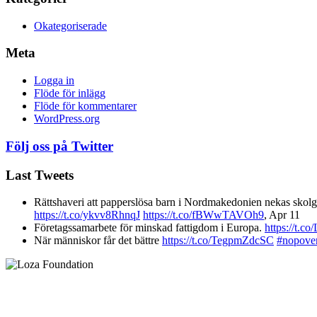
Okategoriserade
Meta
Logga in
Flöde för inlägg
Flöde för kommentarer
WordPress.org
Följ oss på Twitter
Last Tweets
Rättshaveri att papperslösa barn i Nordmakedonien nekas skolgå
https://t.co/ykvv8RhnqJ
https://t.co/fBWwTAVOh9
,
Apr 11
Företagssamarbete för minskad fattigdom i Europa.
https://t.
När människor får det bättre
https://t.co/TegpmZdcSC
#nopove