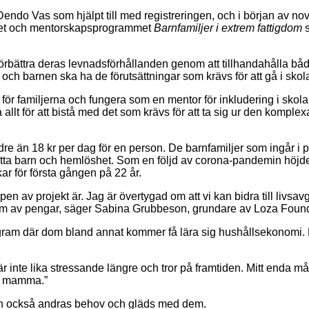
n Dendo Vas som hjälpt till med registreringen, och i början av 
ektet och mentorskapsprogrammet
Barnfamiljer i extrem fattigdom
s
 att förbättra deras levnadsförhållanden genom att tillhandahålla 
 och barnen ska ha de förutsättningar som krävs för att gå i skol
för familjerna och fungera som en mentor för inkludering i skola 
allt för att bistå med det som krävs för att ta sig ur den kompl
e än 18 kr per dag för en person. De barnfamiljer som ingår i pr
tsatta barn och hemlöshet. Som en följd av corona-pandemin höjd
ar för första gången på 22 år.
pen av projekt är. Jag är övertygad om att vi kan bidra till livsa
 form av pengar, säger Sabina Grubbeson, grundare av Loza Foun
gram där dom bland annat kommer få lära sig hushållsekonomi. Li
r inte lika stressande längre och tror på framtiden. Mitt enda mål
in mamma.”
 hon också andras behov och gläds med dem.