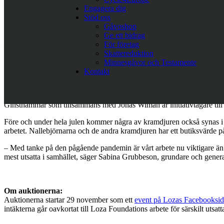
Lirija efter en otroligt modig flicka som är med i vårt nya projekt
Barn
Engagera dig
Stöd oss
Det började med att ett stort varuhus kontaktade Loza om kramdjuren, o
Gåvoshop
människor med funktionshinder som lever under svåra förhållanden p
Ge ett bidrag
– De människor vi arbetar för lever i fattigdom och ofta även i hemlöshe
För företag
det mer värt att deras levnadsförhållanden förbättras, säger Sabina G
Skattereduktion
Minnesgåvor och Testamente
Förutom Loza Foundation är även podcasten Olika är bäst med och hjäl
Kontakt
orättvisor i Sverige och andra länder där funktionshindrade är utsatta
– Det här är precis vad vi står för. Vårt mål är att få bort fördomar 
Ginsthammar som tillsammans med Jonas Wiman är initiativtagare till 
Före och under hela julen kommer några av kramdjuren också synas i oli
arbetet. Nallebjörnarna och de andra kramdjuren har ett butiksvärde
– Med tanke på den pågående pandemin är vårt arbete nu viktigare än n
mest utsatta i samhället, säger Sabina Grubbeson, grundare och gener
Om auktionerna:
Auktionerna startar 29 november som ett
event på Lozas Facebooksi
intäkterna går oavkortat till Loza Foundations arbete för särskilt utsat