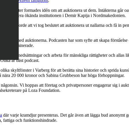
familjer i extrem fattigdom
.
ch därefter formades idén om att auktionera ut dem. Intäkterna går oavko
å den numera ökända institutionen i Demir Kapija i Nordmakedonien.
t. Det gjorde att vi tog beslutet att auktionera ut nallarna och få in pen
rubbeson.
per till med auktionerna. Podcasten har som syfte att skapa förståelse
 och diskriminerade.
runt funktionsnedsättningar och arbeta för mänskliga rättigheter och all
Olika är bäst podcast.
ka skyltfönster i Varberg för att berätta sina historier och sprida kunsk
 på nära 20 000 kronor och Sabina Grubbeson har höga förhoppningar.
ågonsin. Vi hoppas att företag och privatpersoner engagerar sig i aukti
alsekreterare på Loza Foundation.
da
där varje kramdjur presenteras. Det går även att lägga bud anonymt ge
ta, fattiga och funktionshindrade.