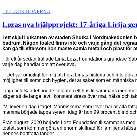
TILL AUKTIONERNA
Lozas nya hjälpprojekt: 17-åriga Lirija ge
I ett skjul i utkanten av staden Shutka i Nordmakedonien
badrum. Någon toalett finns inte och varje gång det regnar 
kan gå till eftersom hon måste samla metall och plast fö
För ett år sedan träffade Lirija Loza Foundations grundare Sab
varje dag handlar om att överleva.
– Det var omöjligt för mig att höra Lirijas historia och inte g
möjlighet till sömn och hygien, det är saker som en människa 
Lirija och Saadet bodde tidigare i ett hus tillsammans med mor
säger att de länge levt i konstant stress över mat, hälsa och ta
”Vi lever en dag i taget. Människorna som lever här är alla fatt
mamma började tappa synen, idag är hon 99 procent blind och kan
Från augusti 2020 började Loza Foundation tillsammans med den
toalett som kommer göra en enorm skillnad för familjens hälsa 
hennes bortfrätta tänder.