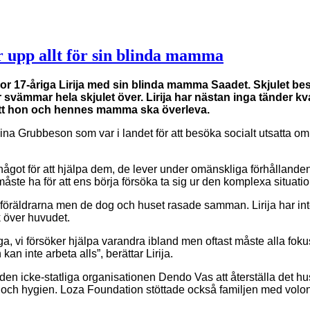
r upp allt för sin blinda mamma
 bor 17-åriga Lirija med sin blinda mamma Saadet. Skjulet 
svämmar hela skjulet över. Lirija har nästan inga tänder kvar
r att hon och hennes mamma ska överleva.
ina Grubbeson som var i landet för att besöka socialt utsatta om
öra något för att hjälpa dem, de lever under omänskliga förhålla
måste ha för att ens börja försöka ta sig ur den komplexa situa
föräldrarna men de dog och huset rasade samman. Lirija har inte
k över huvudet.
iga, vi försöker hjälpa varandra ibland men oftast måste alla foku
 inte arbeta alls”, berättar Lirija.
 icke-statliga organisationen Dendo Vas att återställa det hus s
och hygien. Loza Foundation stöttade också familjen med volontä