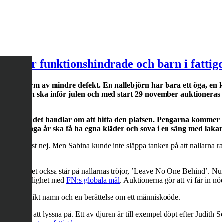
s ut för funktionshindrade och barn i fatti
ar någon form av mindre defekt. En nallebjörn har bara ett öga, e
gats och ska inför julen och med start 29 november auktioneras u
lla och att det handlar om att hitta den platsen. Pengarna kommer 
gången på många år ska få ha egna kläder och sova i en säng med lakan
e de först nej. Men Sabina kunde inte släppa tanken på att nallarna ra
 utanför, vilket också står på nallarnas tröjor, ’Leave No One Behind’. 
esurser i enlighet med
FN:s globala mål
. Auktionerna gör att vi får in n
 har ett unikt namn och en berättelse om ett människoöde.
oria värd att lyssna på. Ett av djuren är till exempel döpt efter Judit