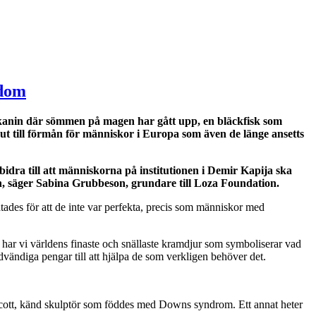
gdom
n kanin där sömmen på magen har gått upp, en bläckfisk som
t till förmån för människor i Europa som även de länge ansetts
bidra till att människorna på institutionen i Demir Kapija ska
, s
ä
ger Sabina Grubbeson, grundare till Loza Foundation.
tades för att de inte var perfekta, precis som människor med
Nu har vi världens finaste och snällaste kramdjur som symboliserar vad
ödvändiga pengar till att hjälpa de som verkligen behöver det.
h Scott, känd skulptör som föddes med Downs syndrom. Ett annat heter