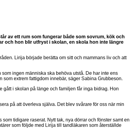
består av ett rum som fungerar både som sovrum, kök och
 och hon blir utfryst i skolan, en skola hon inte längre
råden. Lirija började berätta om sitt och mammans liv och att
nden som ingen människa ska behöva utstå. De har inte ens
tion som extrem fattigdom innebär, säger Sabina Grubbeson.
 gått i skolan på länge och familjen får inga bidrag. Hon
sera på att överleva själva. Det blev svårare för oss när min
om tidigare raserat. Nytt tak, nya dörrar och fönster samt en
rer som följde med Lirija till tandläkaren som återställde