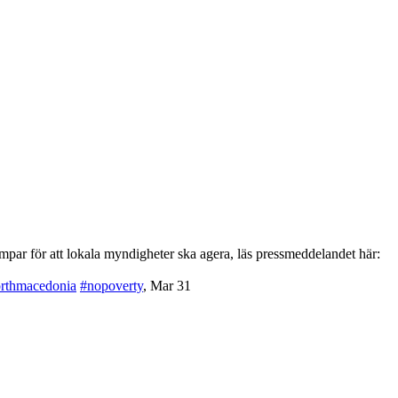
par för att lokala myndigheter ska agera, läs pressmeddelandet här:
rthmacedonia
#nopoverty
,
Mar 31