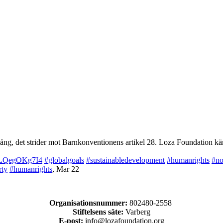
ng, det strider mot Barnkonventionens artikel 28. Loza Foundation käm
co/LQegOKg7I4
#globalgoals
#sustainabledevelopment
#humanrights
#no
rty
#humanrights
,
Mar 22
Organisationsnummer:
802480-2558
Stiftelsens säte:
Varberg
E-post:
info@lozafoundation.org