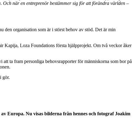
a. Och n
är en entrepren
ör best
ämmer sig f
ör att f
ör
ändra v
ärlden
–
 nu den organisation som är i störst behov av stöd. Det är min
mir Kapija, Loza Foundations första hjälpprojekt. Om två veckor åker
i att ta fram personliga behovsrapporter för människorna som bor på
ionen.
i gör.
a av Europa. Nu visas bilderna från hennes och fotograf Joakim