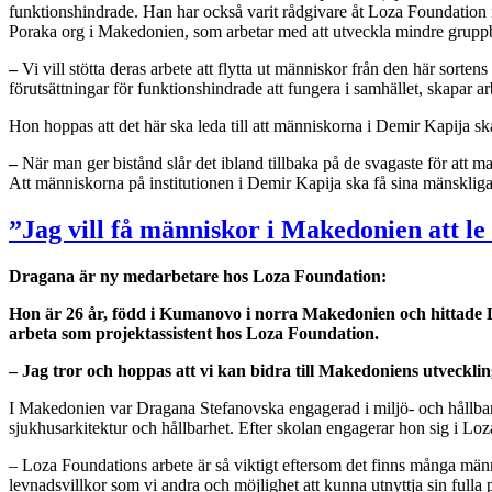
funktionshindrade. Han har också varit rådgivare åt Loza Foundation n
Poraka org i Makedonien, som arbetar med att utveckla mindre grupp
–
Vi vill stötta deras arbete att flytta ut människor från den här sorte
förutsättningar för funktionshindrade att fungera i samhället, skapar a
Hon hoppas att det här ska leda till att människorna i Demir Kapija sk
–
När man ger bistånd slår det ibland tillbaka på de svagaste för att man 
Att människorna på institutionen i Demir Kapija ska få sina mänskliga rä
”Jag vill få människor i Makedonien att le
Dragana är ny medarbetare hos Loza Foundation:
Hon är 26 år, född i Kumanovo i norra Makedonien och hittade
arbeta som projektassistent hos Loza Foundation.
– Jag tror och hoppas att vi kan bidra till Makedoniens utvecklin
I Makedonien var Dragana Stefanovska engagerad i miljö- och hållbarh
sjukhusarkitektur och hållbarhet. Efter skolan engagerar hon sig i Lo
– Loza Foundations arbete är så viktigt eftersom det finns många mä
levnadsvillkor som vi andra och möjlighet att kunna utnyttja sin fulla