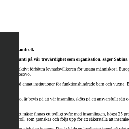
nsamlingskontroll.
offentlig garanti på vår trovärdighet som organisation, säger Sab
 på att aktivt förbättra levnadsvillkoren för utsatta människor i Europas 
vien och Kosovo.
er på bland annat institutioner för funktionshindrade barn och vuxna. 
lse.
t 90-konto, är bevis på att vår insamling sköts på ett ansvarsfullt sätt oc
lda krav. Det måste finnas ett tydligt syfte med insamlingen, högst 25 p
ingskontroll, som granskas och följs upp för att säkerställa att insamla
lsen och nu gick den igenom. Det är både en kvalitetsstämpel på vårt ar