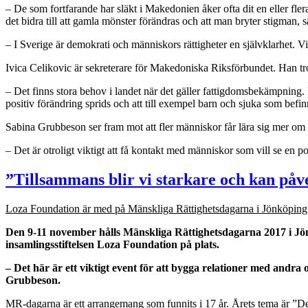
– De som fortfarande har släkt i Makedonien åker ofta dit en eller fle
det bidra till att gamla mönster förändras och att man bryter stigman, 
– I Sverige är demokrati och människors rättigheter en självklarhet. Vi 
Ivica Celikovic är sekreterare för Makedoniska Riksförbundet. Han t
– Det finns stora behov i landet när det gäller fattigdomsbekämpning. E
positiv förändring sprids och att till exempel barn och sjuka som befinn
Sabina Grubbeson ser fram mot att fler människor får lära sig mer om
– Det är otroligt viktigt att få kontakt med människor som vill se en po
”Tillsammans blir vi starkare och kan på
Loza Foundation är med på Mänskliga Rättighetsdagarna i Jönköpin
Den 9-11 november hålls Mänskliga Rättighetsdagarna 2017 i Jönkö
insamlingsstiftelsen Loza Foundation på plats.
– Det här är ett viktigt event för att bygga relationer med and
Grubbeson.
MR-dagarna är ett arrangemang som funnits i 17 år. Årets tema är ”D