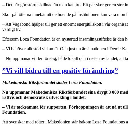
– Det här gör större skillnad än man kan tro. Ett par skor ger en stor
Skor på fötterna innebär att de boende på institutionen kan vara utomh
– Att Vagabond hjälper till ger ett enormt energitillskott i vår organisa
värdigt liv.
Eftersom Loza Foundation är en nystartad insamlingsstiftelse är den he
– Vi behöver allt stöd vi kan få. Och just nu är situationen i Demir K
– Nu uppmanar vi fler företag, både lokalt och i resten av landet, att 
”Vi vill bidra till en positiv förändring”
Makedoniska Riksförbundet stöder Loza Foundation:
Nu uppmanar Makedoniska Riksförbundet sina drygt 3 000 medlemm
rättvis och demokratisk utveckling i landet.
– Vi är tacksamma för supporten. Förhoppningen är att nå ut til
Foundation.
Att svenskar med rötter i Makedonien står bakom Loza Foundations ar