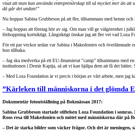
visat att man kan anv
ända entrepren
örskap till s
å
mycket mer
än att s
d
å
g
år det undan!”
Nu hoppas Sabina Grubbeson på att fler, tillsammans med henne och L
– Jag hoppas att företag hör av sig. Om man vill ge välgörenhet i julkl
förhoppning kortsiktigt. Långsiktigt önskar jag att fler vet vad Loza Fo
För ett par veckor sedan var Sabina i Makedonien och överlämnade en 
hon tillbaka.
– Jag ska medverka på ett EU-finansierat ”camp” tillsammans med en 
institutionen i Demir Kapija, så att vi kan hjälpa dem att få det bättre.
– Med Loza Foundation är vi precis i början av vårt arbete, men jag k
”Kärleken till människorna i det glömda 
Dokumentär fotoutställning på Bokmässan 2017:
Sabina Grubbeson startade stiftelsen Loza Foundation i somras. 
Roos resa till Makedonien och mötet med människorna där på B
– Det är starka bilder som väcker frågor. Och det är meningen,