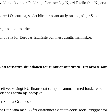
 våld mot kvinnor. På lördag föreläser Joy Ngozi Ezeilo från Nigeria
rer i Östeuropa, så det blir intressant att lyssna på, säger Sabina
rganisationens arbete.
i uträtta för Europas fattigaste och mest utsatta människor.
m att
förbättra situationen för funktionshindrade.
Ett arbete som
ett veckolångt EU-finansierat camp tillsammans med forskare och
ations första hjälpprojekt.
äger Sabina Grubbeson.
f Ljubljana med 35 års erfarenhet av att utveckla social trygghet för