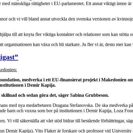
 med mänskliga rättigheter i EU-parlamentet. Ett annat viktigt ämne är
innor och vi vill bland annat utveckla den svenska versionen av kvinnojou
a till att knyta fler viktiga kontakter och relationer som kan stötta o
organisationen kan växa och bli starkare. Ju fler vi är, desto mer kan v
tigast”
kedonien:
undation, medverka i ett EU-finansierat projekt i Makedonien o
stitutionen i Demir Kapija.
t skillnad och sedan göra det, säger Sabina Grubbeson.
mans med nya medarbetaren Dragana Stefanovska. De ska medverka på 
rade barn och vuxna som bor på institutionen i Demir Kapija, Loza Found
 Vi vill säkerställa att vårt stöd bidrar till bestående förbättringar, s
n Demir Kapija). Vito Flaker är forskare och professor vid University o