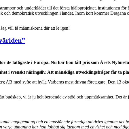
 strumpor och underkläder till det första hjälpprojektet, institutionen f
sk och demokratisk utvecklingen i landet. Inom kort kommer Dragana också
 Jag vill få människorna där att le igen!
världen”
f
ör de fattigaste i Europa. Nu har hon f
ått pris som
Årets Nyf
öreta
het i svenskt n
äringsliv. Att m
änskliga utvecklingsfr
ågor f
år ta pl
AB med syfte att hylla Varbergs mest drivna företagare. Den 13 oktobe
d vårt budskap, vi är ju helt beroende av stöd och uppmärksamhet. Det ä
innande engagemang och en enast
ående f
örm
åga att driva igenom det h
en varje utmaning har hon jobbat sig igenom med envishet och med
ögo