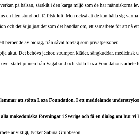
 inverkan på hälsan, särskilt i den karga miljö som de här människorna l
us en liten stund och få frisk luft. Men också att de kan hålla sig varm
tion och det är ju just det som det handlar om, ett samarbete för att nå et
lt beroende av bidrag, från såväl företag som privatpersoner.
apija akut. Det behövs jackor, strumpor, kläder, sängkuddar, medicinsk u
ta över stafettpinnen från Vagabond och stötta Loza Foundations arbete fö
ar att stötta Loza Foundation. I ett meddelande understryker ri
l alla makedoniska föreningar i Sverige och få en dialog om hur 
bete är viktigt, tycker Sabina Grubbeson.