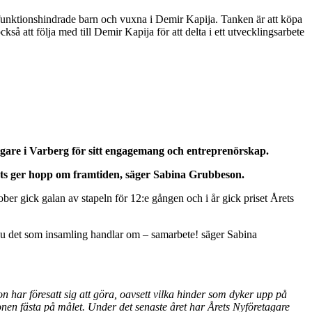
ör funktionshindrade barn och vuxna i Demir Kapija. Tanken är att köpa
 att följa med till Demir Kapija för att delta i ett utvecklingsarbete
gare i Varberg f
ör sitt engagemang och entrepren
örskap.
ats ger hopp om framtiden, s
äger Sabina Grubbeson.
r gick galan av stapeln för 12:e gången och i år gick priset Årets
r ju det som insamling handlar om – samarbete! säger Sabina
on har f
öresatt sig att g
öra, oavsett vilka hinder som dyker upp p
å
nen f
ästa p
å
m
ålet. Under det senaste
året har
Årets Nyf
öretagare