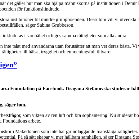
är det gäller hur man ska hjälpa människorna på institutionen i Demir K
boenden för funktionshindrade.
ns stora institutioner till mindre gruppboenden. Dessutom vill vi utveck
rbetstillfällen, säger Sabina Grubbeson.
a inkluderas i samhället och ges samma rättigheter som alla andra.
inte talat med användarna utan förutsätter att man vet deras bästa. Vi vill
ttigheter till hälsa, trygghet och en meningsfull tillvaro.
 igen”
 Loza Foundation på Facebook. Dragana Stefanovska studerar håll
g, säger hon.
etsfrågor, som vikten av ren luft och bra sophantering. Nu studerar h
za Foundations arbete.
nniskor i Makedonien som inte har grundläggande mänskliga rättigheter
 potential. På så sätt skapar vi mer hållbara samhällen, säger Dragana St