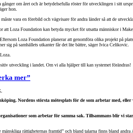
ra gånger om året och är betydelsefulla röster för utvecklingen i sitt 
säger hon.
måste vara en förebild och vägvisare för andra länder så att de utvecklas 
ror att Loza Foundation kan betyda mycket för utsatta människor i Mak
ftersom Loza Foundation planerar att genomföra olika projekt på plats vil
er sig på samhällets utkanter får det lite bättre, säger Ivica Celikovic.
 Loza.
sitiv utveckling i landet. Om vi alla hjälper till kan systemet förändras!
verka mer”
g:
ping. Nordens största mötesplats för de som arbetar med, eller vil
ra organisationer som arbetar för samma sak. Tillsammans blir vi 
e mänskliga rättigheternas framtid” och bland talarna finns bland an