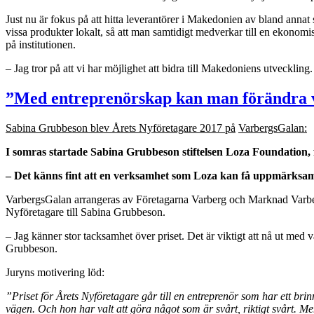
Just nu är fokus på att hitta leverantörer i Makedonien av bland annat
vissa produkter lokalt, så att man samtidigt medverkar till en ekonomi
på institutionen.
– Jag tror på att vi har möjlighet att bidra till Makedoniens utveckling.
”Med entreprenörskap kan man förändra 
Sabina Grubbeson blev
Å
rets Nyf
ö
retagare 2017 p
å
VarbergsGalan:
I somras startade Sabina Grubbeson stiftelsen Loza Foundation, 
– Det k
änns fint att en verksamhet som Loza kan f
å
uppm
ärksam
VarbergsGalan arrangeras av Företagarna Varberg och Marknad Varberg 
Nyföretagare till Sabina Grubbeson.
– Jag känner stor tacksamhet över priset. Det är viktigt att nå ut me
Grubbeson.
Juryns motivering löd:
”Priset f
ör
Årets Nyf
öretagare g
år till en entrepren
ör som har ett br
v
ägen. Och hon har valt att g
öra n
ågot som
är sv
årt, riktigt sv
årt. M