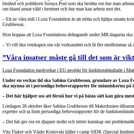
bistånd och politikern Soraya Post som ska berätta om hur man arbetar
om bland annat våld i hemmet och hur man kan arbeta mot det.
– Ett av våra mål i Loza Foundation är att stötta och hjälpa utsatta kv
Grubbeson.
Hon hoppas att Loza Foundations deltagande under MR-dagarna ska hjälp
– Vi vill öka vetskapen om vår verksamhet och få fler medlemmar så att 
”Våra insatser måste gå till det som är vik
Loza Foundation medverkar i EU-projekt för funktionshindrade i Ma
Under en veckas tid ska Sabina Grubbeson, grundare av Loza Fo
ska mynna ut i personliga behovsrapporter för människorna på in
–
Det här hjälper oss att
förstå hur vi på bästa sätt kan göra mes
Lördagen 28 oktober åker Sabina Grubbeson till Makedonien tillsam
experter och ta fram personliga behovsrapporter för de funktionshind
–
Det här ger oss en djupare insikt och större kunskap om problematiken.
Vito Flaker och Vlado Krstovski håller i camp SIDK (Special Institutio