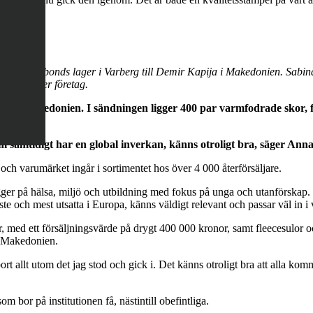
!”
nor, från Vagabonds lager i Varberg till Demir Kapija i Makedonien. S
spirera fler företag.
er till Makedonien. I sändningen ligger 400 par varmfodrade skor,
om samtidigt har en global inverkan, känns otroligt bra, säger 
och varumärket ingår i sortimentet hos över 4 000 återförsäljare.
 ligger på hälsa, miljö och utbildning med fokus på unga och utanförskap
ste och mest utsatta i Europa, känns väldigt relevant och passar väl in i
ed ett försäljningsvärde på drygt 400 000 kronor, samt fleecesulor och 
, Makedonien.
ort allt utom det jag stod och gick i. Det känns otroligt bra att alla ko
 bor på institutionen få, nästintill obefintliga.