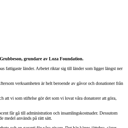
ina Grubbeson, grundare av Loza Foundation.
fattigaste länder. Arbetet riktar sig till länder som ligger längst ner
Eftersom verksamheten är helt beroende av gåvor och donationer från
h att vi som stiftelse gör det som vi lovat våra donatorer att göra,
rocent får gå till administration och insamlingskostnader. Dessutom
de medel används på rätt sätt.
bete och en garanti för våra givare. Det här känns jättebra, säger