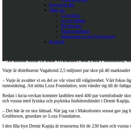
Engagera dig
Sabina Grubbeson.
Stöd oss
Gåvoshop
”Vi uppmanar fler företag att engagera sig
Ge ett bidrag
För företag
Snart går lastbilen med 400 par skor, till ett värde av 400 000 kro
Skattereduktion
Head of Brand Communications på Vagabond, hoppas att detta ska in
Minnesgåvor och Testamente
Kontakt
Lagom till Lucia går lastbilen från Vagabonds lager i Varberg n
boende på institutionen i Demir Kapija att få en varmare vinter.
–
Att kunna stötta en lokal verksamhet som Loza Foundation, s
Varje år distribuerar Vagabond 2,5 miljoner par skor på 40 marknader 
– Varje år avsätter vi en del av vår vinst till välgörenhet. Vårt fokus
runtomkring. Att stötta Loza Foundation, som vänder sig till de fattiga
Redan i lucia-veckan kommer lastbilen med 400 par varmfodrade skor, m
och vuxna med fysiska och psykiska funktionshinder i Demir Kapija
– Det här är en stor lättnad. När jag var i Makedonien senast gav jag b
Grubbeson, grundare av Loza Foundation.
I den lilla byn Demir Kapija är resurserna för de 230 barn och vuxna som