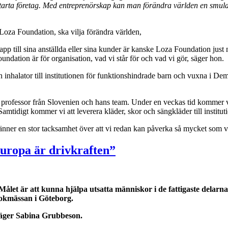
tarta f
öretag. Med entrepren
örskap kan man f
ör
ändra v
ärlden en smul
oza Foundation, ska vilja förändra världen,
app till sina anställda eller sina kunder är kanske Loza Foundation just
undation är för organisation, vad vi står för och vad vi gör, säger hon.
inhalator till institutionen för funktionshindrade barn och vuxna i De
professor från Slovenien och hans team. Under en veckas tid kommer v
 Samtidigt kommer vi att leverera kläder, skor och sängkläder till institut
änner en stor tacksamhet över att vi redan kan påverka så mycket som v
Europa är drivkraften”
Målet är att kunna hjälpa utsatta människor i de fattigaste delarn
okmässan i Göteborg.
 säger Sabina Grubbeson.