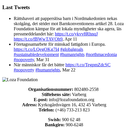
Last Tweets
Rättshaveri att papperslösa barn i Nordmakedonien nekas
skolgång, det strider mot Barnkonventionens artikel 28. Loza
Foundation kämpar för att lokala myndigheter ska agera, läs
pressmeddelandet här:
https://t.co/ykvv8RhnqJ
https://t.co/fBWwTAVOh9
,
Apr 11
Företagssamarbete för minskad fattigdom i Europa.
https://t.co/LQegOKg7I4
#globalgoals
#sustainabledevelopment
#humanrights
#northmacedonia
#nopoverty
,
Mar 31
När människor får det bättre
https://t.co/TegpmZdcSC
#nopoverty
#humanrights
,
Mar 22
Organisationsnummer:
802480-2558
Stiftelsens säte:
Varberg
E-post:
info@lozafoundation.org
Adress:
Kyrkogårdsvägen 16, 432 45 Varberg
Telefon:
(+46) 733-213 823
Swish:
900 62 48
Bankgiro:
900-6248