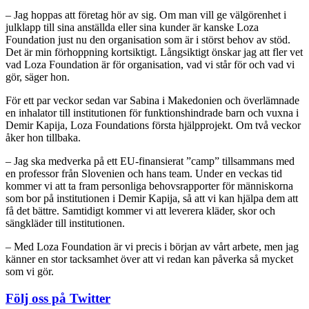
– Jag hoppas att företag hör av sig. Om man vill ge välgörenhet i
julklapp till sina anställda eller sina kunder är kanske Loza
Foundation just nu den organisation som är i störst behov av stöd.
Det är min förhoppning kortsiktigt. Långsiktigt önskar jag att fler vet
vad Loza Foundation är för organisation, vad vi står för och vad vi
gör, säger hon.
För ett par veckor sedan var Sabina i Makedonien och överlämnade
en inhalator till institutionen för funktionshindrade barn och vuxna i
Demir Kapija, Loza Foundations första hjälpprojekt. Om två veckor
åker hon tillbaka.
– Jag ska medverka på ett EU-finansierat ”camp” tillsammans med
en professor från Slovenien och hans team. Under en veckas tid
kommer vi att ta fram personliga behovsrapporter för människorna
som bor på institutionen i Demir Kapija, så att vi kan hjälpa dem att
få det bättre. Samtidigt kommer vi att leverera kläder, skor och
sängkläder till institutionen.
– Med Loza Foundation är vi precis i början av vårt arbete, men jag
känner en stor tacksamhet över att vi redan kan påverka så mycket
som vi gör.
Följ oss på Twitter