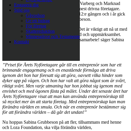
VarbergsGalan arrangeras av Företagarna Varberg och Marknad
Engagera dig
Varberg AB med syfte att hylla Varbergs mest drivna företagare.
Stöd oss
Den 13 oktober gick galan av stapeln för 12:e gången och i år gick
Gåvoshop
priset Årets Nyföretagare till Sabina Grubbeson.
Ge ett bidrag
För företag
– Jag känner stor tacksamhet över priset. Det är viktigt att nå ut med
Skattereduktion
vårt budskap, vi är ju helt beroende av stöd och uppmärksamhet.
Minnesgåvor och Testamente
Det är ju det som insamling handlar om – samarbete! säger Sabina
Kontakt
Grubbeson.
Juryns motivering löd:
”Priset f
ör
Årets Nyf
öretagare g
år till en entrepren
ör som har ett
brinnande engagemang och en enast
ående f
örm
åga att driva
igenom det hon har f
öresatt sig att g
öra, oavsett vilka hinder som
dyker upp p
å
v
ägen. Och hon har valt att g
öra n
ågot som
är sv
årt,
riktigt sv
årt. Men varje utmaning har hon jobbat sig igenom med
envishet och med
ögonen f
ästa p
å
m
ålet. Under det senaste
året har
Årets Nyf
öretagare visat att man kan anv
ända entrepren
örskap till
s
å
mycket mer
än att starta f
öretag. Med entrepren
örskap kan man
f
ör
ändra v
ärlden en smula. Och n
är en entrepren
ör best
ämmer sig
f
ör att f
ör
ändra v
ärlden
–
d
å
g
år det undan!”
Nu hoppas Sabina Grubbeson på att fler, tillsammans med henne
och Loza Foundation, ska vilja förändra världen,