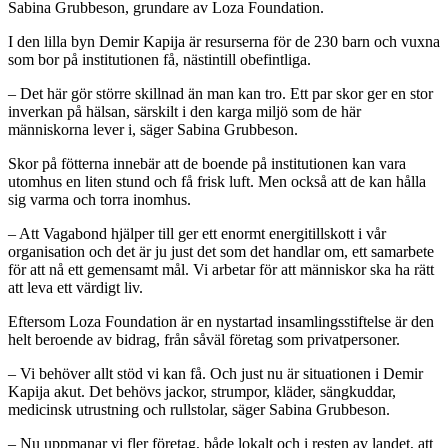
Sabina Grubbeson, grundare av Loza Foundation.
I den lilla byn Demir Kapija är resurserna för de 230 barn och vuxna
som bor på institutionen få, nästintill obefintliga.
– Det här gör större skillnad än man kan tro. Ett par skor ger en stor
inverkan på hälsan, särskilt i den karga miljö som de här
människorna lever i, säger Sabina Grubbeson.
Skor på fötterna innebär att de boende på institutionen kan vara
utomhus en liten stund och få frisk luft. Men också att de kan hålla
sig varma och torra inomhus.
– Att Vagabond hjälper till ger ett enormt energitillskott i vår
organisation och det är ju just det som det handlar om, ett samarbete
för att nå ett gemensamt mål. Vi arbetar för att människor ska ha rätt
att leva ett värdigt liv.
Eftersom Loza Foundation är en nystartad insamlingsstiftelse är den
helt beroende av bidrag, från såväl företag som privatpersoner.
– Vi behöver allt stöd vi kan få. Och just nu är situationen i Demir
Kapija akut. Det behövs jackor, strumpor, kläder, sängkuddar,
medicinsk utrustning och rullstolar, säger Sabina Grubbeson.
– Nu uppmanar vi fler företag, både lokalt och i resten av landet, att