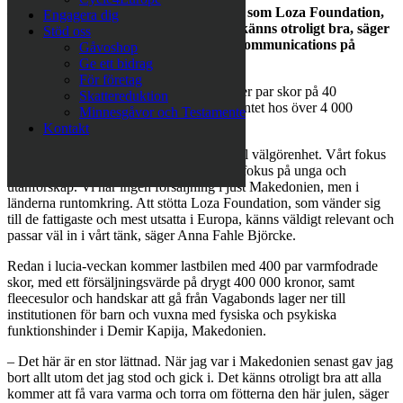
–
Att kunna stötta en lokal verksamhet som Loza Foundation,
Engagera dig
som samtidigt har en global inverkan, känns otroligt bra, säger
Stöd oss
Anna Fahle Björcke, Head of Brand Communications på
Gåvoshop
Vagabond.
Ge ett bidrag
För företag
Varje år distribuerar Vagabond 2,5 miljoner par skor på 40
Skattereduktion
marknader och varumärket ingår i sortimentet hos över 4 000
Minnesgåvor och Testamente
återförsäljare.
Kontakt
– Varje år avsätter vi en del av vår vinst till välgörenhet. Vårt fokus
ligger på hälsa, miljö och utbildning med fokus på unga och
utanförskap. Vi har ingen försäljning i just Makedonien, men i
länderna runtomkring. Att stötta Loza Foundation, som vänder sig
till de fattigaste och mest utsatta i Europa, känns väldigt relevant och
passar väl in i vårt tänk, säger Anna Fahle Björcke.
Redan i lucia-veckan kommer lastbilen med 400 par varmfodrade
skor, med ett försäljningsvärde på drygt 400 000 kronor, samt
fleecesulor och handskar att gå från Vagabonds lager ner till
institutionen för barn och vuxna med fysiska och psykiska
funktionshinder i Demir Kapija, Makedonien.
– Det här är en stor lättnad. När jag var i Makedonien senast gav jag
bort allt utom det jag stod och gick i. Det känns otroligt bra att alla
kommer att få vara varma och torra om fötterna den här julen, säger