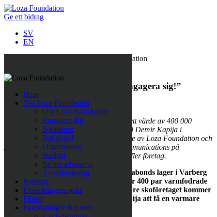
Ge ett bidrag
SV
EN
Alla nyheter
”Vi uppmanar fler företag att engagera sig!”
Hem
Om Loza Foundation
12 december 2017
Om Loza Foundation
Engagera dig
Snart går lastbilen med 400 par skor, till ett värde av 400 000
Sponsorer
kronor, från Vagabonds lager i Varberg till Demir Kapija i
Bakgrund
Makedonien. Sabina Grubbeson, grundare av Loza Foundation och
Organisation
Anna Fahle Björcke, Head of Brand Communications på
Stadgar
Vagabond, hoppas att detta ska inspirera fler företag.
Så här arbetar vi
Lagom till Lucia går lastbilen från Vagabonds lager i Varberg
Årsredovisning
ner till Makedonien. I sändningen ligger 400 par varmfodrade
Nyheter
skor, fleecesulor och handskar. Tack vare skoföretaget kommer
Utvecklingsprojekt
de boende på institutionen i Demir Kapija att få en varmare
Filmer
vinter.
Föreläsningar & Event
Cycle4Europe