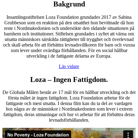
Bakgrund
Insamlingsstiftelsen Loza Foundation grundades 2017 av Sabina
Grubbeson som en reaktion på den utsatthet hon bevittnade då hon
reste i Nordmakedonien och undersökte den rådande situationen på
barnhem och institutioner. Stiftelsen grundades i syftet att värna om
utsatta människors särskilda rättigheter till trygghet och överlevnad
och skall arbeta för att förbättra levnadsvillkoren för barn och vuxna
som lever under ovärdiga förhållanden. För en social hållbar
utveckling i de fattigaste delarna av Europa.
Läs vidare
Loza – Ingen Fattigdom.
De Globala Målen består av 17 mål för en hållbar utveckling och det
första målet är ingen fattigdom. Loza Foundation arbetar för de
fattigaste och mest utsatta. I denna film kan du ta del av vardagen
hos några av de människor i Nordmakedonien som lever i extrem
fattigdom, deras utmaningar och hur vi arbetar för att förbättra deras
levnadsförhållanden.