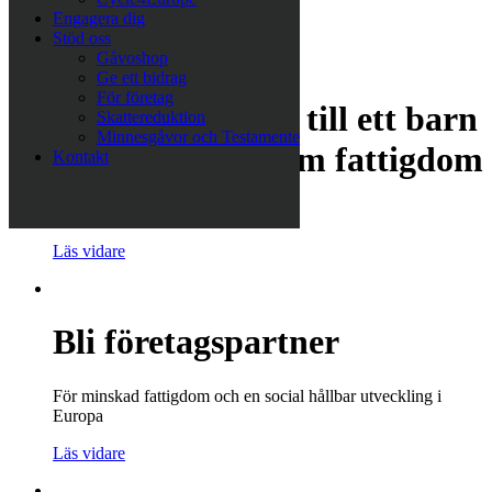
Engagera dig
Läs vidare
Stöd oss
Gåvoshop
Ge ett bidrag
För företag
Köp en pyjamas till ett barn
Skattereduktion
Minnesgåvor och Testamente
som lever i extrem fattigdom
Kontakt
Ge bort en gåva som hjälper
Läs vidare
Bli företagspartner
För minskad fattigdom och en social hållbar utveckling i
Europa
Läs vidare