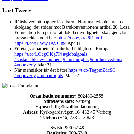
Last Tweets
Rättshaveri att papperslösa barn i Nordmakedonien nekas
skolgång, det strider mot Barnkonventionens artikel 28. Loza
Foundation kämpar för att lokala myndigheter ska agera, läs
pressmeddelandet här:
https://t.co/ykvv8RhnqJ
https://t.co/fBWwTAVOh9
,
Apr 11
Företagssamarbete för minskad fattigdom i Europa.
https://t.co/LQegOKg7I4
#globalgoals
#sustainabledevelopment
#humanrights
#northmacedonia
#nopoverty
,
Mar 31
När människor får det bättre
https://t.co/TegpmZdcSC
#nopoverty
#humanrights
,
Mar 22
Organisationsnummer:
802480-2558
Stiftelsens säte:
Varberg
E-post:
info@lozafoundation.org
Adress:
Kyrkogårdsvägen 16, 432 45 Varberg
Telefon:
(+46) 733-213 823
Swish:
900 62 48
Bankgiro:
900-6248