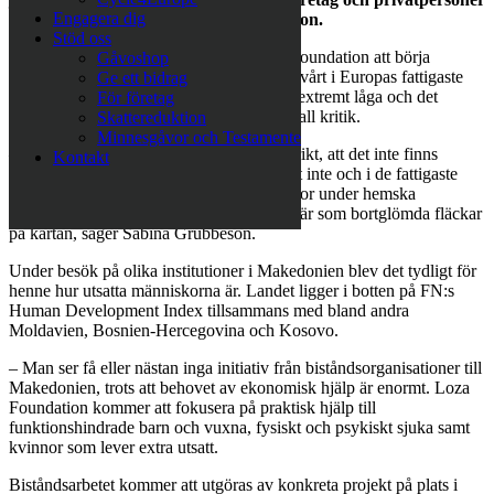
Engagera dig
att engagera sig, säger Sabina Grubbeson.
Stöd oss
Från och med 1 juli 2017 kommer Loza Foundation att börja
Gåvoshop
kampen för människor som har det extra svårt i Europas fattigaste
Ge ett bidrag
länder, där arbetslösheten är hög, lönerna extremt låga och det
För företag
sociala skyddsnätet för de svagaste under all kritik.
Skattereduktion
Minnesgåvor och Testamente
– Många har uppfattningen att Europa är rikt, att det inte finns
Kontakt
mycket fattigdom här. Det stämmer såklart inte och i de fattigaste
europeiska länderna lever många människor under hemska
förhållanden. Både länder och människor är som bortglömda fläckar
på kartan, säger Sabina Grubbeson.
Under besök på olika institutioner i Makedonien blev det tydligt för
henne hur utsatta människorna är. Landet ligger i botten på FN:s
Human Development Index tillsammans med bland andra
Moldavien, Bosnien-Hercegovina och Kosovo.
– Man ser få eller nästan inga initiativ från biståndsorganisationer till
Makedonien, trots att behovet av ekonomisk hjälp är enormt. Loza
Foundation kommer att fokusera på praktisk hjälp till
funktionshindrade barn och vuxna, fysiskt och psykiskt sjuka samt
kvinnor som lever extra utsatt.
Biståndsarbetet kommer att utgöras av konkreta projekt på plats i