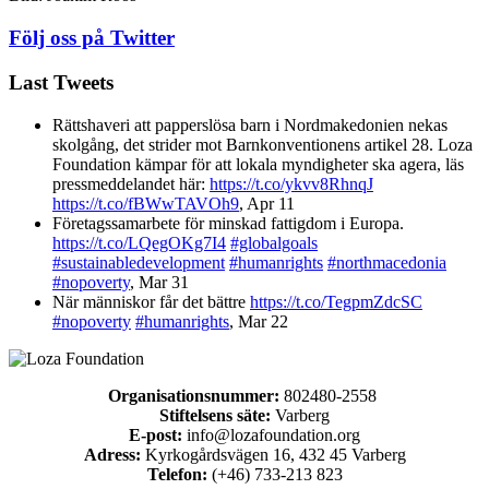
Följ oss på Twitter
Last Tweets
Rättshaveri att papperslösa barn i Nordmakedonien nekas
skolgång, det strider mot Barnkonventionens artikel 28. Loza
Foundation kämpar för att lokala myndigheter ska agera, läs
pressmeddelandet här:
https://t.co/ykvv8RhnqJ
https://t.co/fBWwTAVOh9
,
Apr 11
Företagssamarbete för minskad fattigdom i Europa.
https://t.co/LQegOKg7I4
#globalgoals
#sustainabledevelopment
#humanrights
#northmacedonia
#nopoverty
,
Mar 31
När människor får det bättre
https://t.co/TegpmZdcSC
#nopoverty
#humanrights
,
Mar 22
Organisationsnummer:
802480-2558
Stiftelsens säte:
Varberg
E-post:
info@lozafoundation.org
Adress:
Kyrkogårdsvägen 16, 432 45 Varberg
Telefon:
(+46) 733-213 823