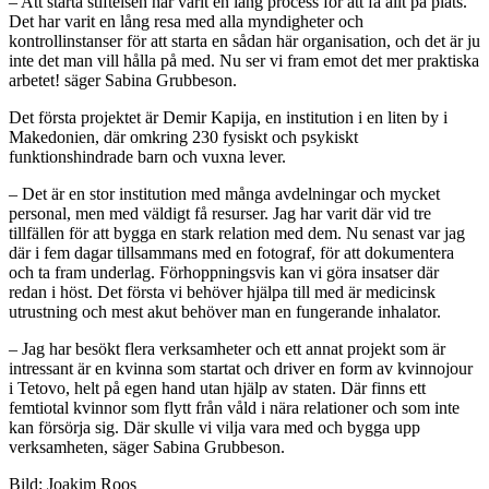
– Att starta stiftelsen har varit en lång process för att få allt på plats.
Det har varit en lång resa med alla myndigheter och
kontrollinstanser för att starta en sådan här organisation, och det är ju
inte det man vill hålla på med. Nu ser vi fram emot det mer praktiska
arbetet! säger Sabina Grubbeson.
Det första projektet är Demir Kapija, en institution i en liten by i
Makedonien, där omkring 230 fysiskt och psykiskt
funktionshindrade barn och vuxna lever.
– Det är en stor institution med många avdelningar och mycket
personal, men med väldigt få resurser. Jag har varit där vid tre
tillfällen för att bygga en stark relation med dem. Nu senast var jag
där i fem dagar tillsammans med en fotograf, för att dokumentera
och ta fram underlag. Förhoppningsvis kan vi göra insatser där
redan i höst. Det första vi behöver hjälpa till med är medicinsk
utrustning och mest akut behöver man en fungerande inhalator.
– Jag har besökt flera verksamheter och ett annat projekt som är
intressant är en kvinna som startat och driver en form av kvinnojour
i Tetovo, helt på egen hand utan hjälp av staten. Där finns ett
femtiotal kvinnor som flytt från våld i nära relationer och som inte
kan försörja sig. Där skulle vi vilja vara med och bygga upp
verksamheten, säger Sabina Grubbeson.
Bild: Joakim Roos