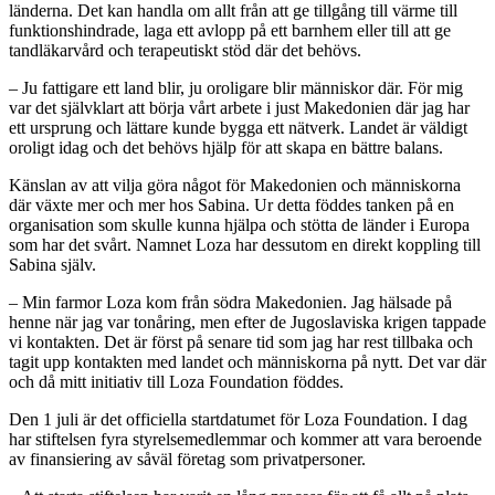
länderna. Det kan handla om allt från att ge tillgång till värme till
funktionshindrade, laga ett avlopp på ett barnhem eller till att ge
tandläkarvård och terapeutiskt stöd där det behövs.
– Ju fattigare ett land blir, ju oroligare blir människor där. För mig
var det självklart att börja vårt arbete i just Makedonien där jag har
ett ursprung och lättare kunde bygga ett nätverk. Landet är väldigt
oroligt idag och det behövs hjälp för att skapa en bättre balans.
Känslan av att vilja göra något för Makedonien och människorna
där växte mer och mer hos Sabina. Ur detta föddes tanken på en
organisation som skulle kunna hjälpa och stötta de länder i Europa
som har det svårt. Namnet Loza har dessutom en direkt koppling till
Sabina själv.
– Min farmor Loza kom från södra Makedonien. Jag hälsade på
henne när jag var tonåring, men efter de Jugoslaviska krigen tappade
vi kontakten. Det är först på senare tid som jag har rest tillbaka och
tagit upp kontakten med landet och människorna på nytt. Det var där
och då mitt initiativ till Loza Foundation föddes.
Den 1 juli är det officiella startdatumet för Loza Foundation. I dag
har stiftelsen fyra styrelsemedlemmar och kommer att vara beroende
av finansiering av såväl företag som privatpersoner.