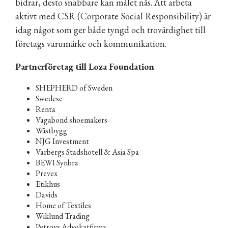
bidrar, desto snabbare kan målet nås. Att arbeta
aktivt med CSR (Corporate Social Responsibility) är
idag något som ger både tyngd och trovärdighet till
företags varumärke och kommunikation.
Partnerföretag till Loza Foundation
SHEPHERD of Sweden
Swedese
Renta
Vagabond shoemakers
Wästbygg
NJG Investment
Varbergs Stadshotell & Asia Spa
BEWI Synbra
Prevex
Etikhus
Davids
Home of Textiles
Wiklund Trading
Petrovs Advokatfirma