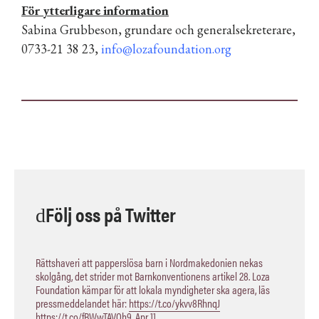
För ytterligare information
Sabina Grubbeson, grundare och generalsekreterare,
0733-21 38 23,
info@lozafoundation.org
Följ oss på Twitter
Rättshaveri att papperslösa barn i Nordmakedonien nekas
skolgång, det strider mot Barnkonventionens artikel 28. Loza
Foundation kämpar för att lokala myndigheter ska agera, läs
pressmeddelandet här:
https://t.co/ykvv8RhnqJ
https://t.co/fBWwTAVOh9
,
Apr 11