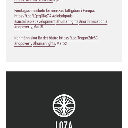
Företagssamarbete för minskad fattigdom i Europa.
https://t.co/LQegOKg7I4
#globalgoals
#sustainabledevelopment
#humanrights
#northmacedonia
#nopoverty
,
Mar 31
När människor får det bättre
https://t.co/TegpmZdcSC
#nopoverty
#humanrights
,
Mar 22