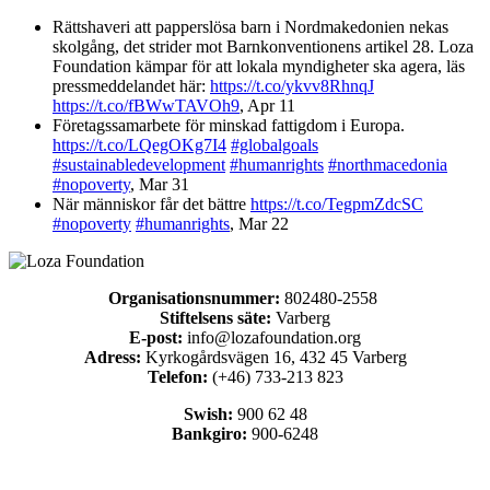
Rättshaveri att papperslösa barn i Nordmakedonien nekas
skolgång, det strider mot Barnkonventionens artikel 28. Loza
Foundation kämpar för att lokala myndigheter ska agera, läs
pressmeddelandet här:
https://t.co/ykvv8RhnqJ
https://t.co/fBWwTAVOh9
,
Apr 11
Företagssamarbete för minskad fattigdom i Europa.
https://t.co/LQegOKg7I4
#globalgoals
#sustainabledevelopment
#humanrights
#northmacedonia
#nopoverty
,
Mar 31
När människor får det bättre
https://t.co/TegpmZdcSC
#nopoverty
#humanrights
,
Mar 22
Organisationsnummer:
802480-2558
Stiftelsens säte:
Varberg
E-post:
info@lozafoundation.org
Adress:
Kyrkogårdsvägen 16, 432 45 Varberg
Telefon:
(+46) 733-213 823
Swish:
900 62 48
Bankgiro:
900-6248