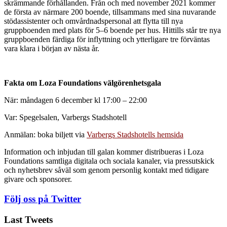
skrämmande förhållanden. Från och med november 2021 kommer
de första av närmare 200 boende, tillsammans med sina nuvarande
stödassistenter och omvårdnadspersonal att flytta till nya
gruppboenden med plats för 5–6 boende per hus. Hittills står tre nya
gruppboenden färdiga för inflyttning och ytterligare tre förväntas
vara klara i början av nästa år.
Fakta om Loza Foundations välgörenhetsgala
När: måndagen 6 december kl 17:00 – 22:00
Var: Spegelsalen, Varbergs Stadshotell
Anmälan: boka biljett via
Varbergs Stadshotells hemsida
Information och inbjudan till galan kommer distribueras i Loza
Foundations samtliga digitala och sociala kanaler, via pressutskick
och nyhetsbrev såväl som genom personlig kontakt med tidigare
givare och sponsorer.
Följ oss på Twitter
Last Tweets