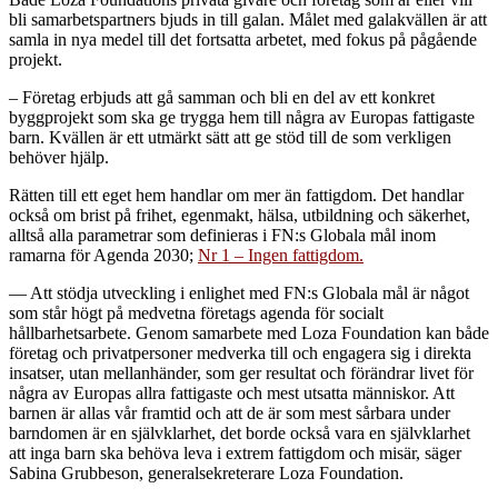
bli samarbetspartners bjuds in till galan. Målet med galakvällen är att
samla in nya medel till det fortsatta arbetet, med fokus på pågående
projekt.
– Företag erbjuds att gå samman och bli en del av ett konkret
byggprojekt som ska ge trygga hem till några av Europas fattigaste
barn. Kvällen är ett utmärkt sätt att ge stöd till de som verkligen
behöver hjälp.
Rätten till ett eget hem handlar om mer än fattigdom. Det handlar
också om brist på frihet, egenmakt, hälsa, utbildning och säkerhet,
alltså alla parametrar som definieras i FN:s Globala mål inom
ramarna för Agenda 2030;
Nr 1 – Ingen fattigdom.
— Att stödja utveckling i enlighet med FN:s Globala mål är något
som står högt på medvetna företags agenda för socialt
hållbarhetsarbete. Genom samarbete med Loza Foundation kan både
företag och privatpersoner medverka till och engagera sig i direkta
insatser, utan mellanhänder, som ger resultat och förändrar livet för
några av Europas allra fattigaste och mest utsatta människor. Att
barnen är allas vår framtid och att de är som mest sårbara under
barndomen är en självklarhet, det borde också vara en självklarhet
att inga barn ska behöva leva i extrem fattigdom och misär, säger
Sabina Grubbeson, generalsekreterare Loza Foundation.