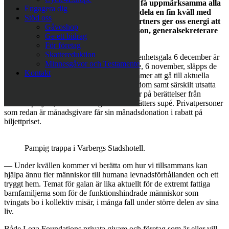
— Vi ser med stor glädje fram emot att få uppmärksamma alla
Engagera dig
som gjort vårt arbete möjligt och att få dela en fin kväll med
Stöd oss
dem. Att träffa givare och samarbetspartners ger oss energi att
Gåvoshop
fortsätta kämpa, säger Sabina Grubbeson, generalsekreterare
Ge ett bidrag
Loza Foundation.
För företag
Skattereduktion
Temat för Loza Foundations första välgörenhetsgala 6 december är
Minnesgåvor och Testamente
Alla har rätt till ett hem. En månad tidigare, 6 november, släpps de
Kontakt
180 biljetterna vars intäkter oavkortat kommer att gå till aktuella
projekt såsom Barnfamiljer i extrem fattigdom samt särskilt utsatta
och funktionshindrade. Galakvällen bjuder på berättelser från
aktuella projekt, underhållning och en trerätters supé. Privatpersoner
som redan är månadsgivare får sin månadsdonation i rabatt på
biljettpriset.
Pampig trappa i Varbergs Stadshotell.
— Under kvällen kommer vi berätta om hur vi tillsammans kan
hjälpa ännu fler människor till humana levnadsförhållanden och ett
tryggt hem. Temat för galan är lika aktuellt för de extremt fattiga
barnfamiljerna som för de funktionshindrade människor som
tvingats bo i kollektiv misär, i många fall under större delen av sina
liv.
Både Loza Foundations privata givare och företag som är eller vill