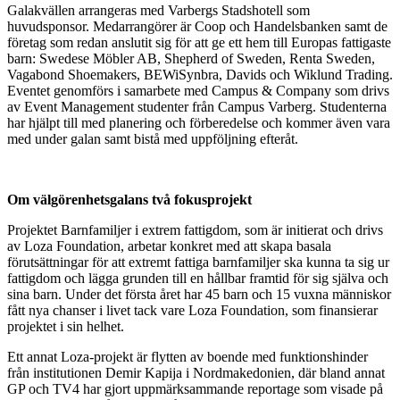
Galakvällen arrangeras med Varbergs Stadshotell som
huvudsponsor. Medarrangörer är Coop och Handelsbanken samt de
företag som redan anslutit sig för att ge ett hem till Europas fattigaste
barn: Swedese Möbler AB, Shepherd of Sweden, Renta Sweden,
Vagabond Shoemakers, BEWiSynbra, Davids och Wiklund Trading.
Eventet genomförs i samarbete med Campus & Company som drivs
av Event Management studenter från Campus Varberg. Studenterna
har hjälpt till med planering och förberedelse och kommer även vara
med under galan samt bistå med uppföljning efteråt.
Om välgörenhetsgalans två fokusprojekt
Projektet Barnfamiljer i extrem fattigdom, som är initierat och drivs
av Loza Foundation, arbetar konkret med att skapa basala
förutsättningar för att extremt fattiga barnfamiljer ska kunna ta sig ur
fattigdom och lägga grunden till en hållbar framtid för sig själva och
sina barn. Under det första året har 45 barn och 15 vuxna människor
fått nya chanser i livet tack vare Loza Foundation, som finansierar
projektet i sin helhet.
Ett annat Loza-projekt är flytten av boende med funktionshinder
från institutionen Demir Kapija i Nordmakedonien, där bland annat
GP och TV4 har gjort uppmärksammande reportage som visade på