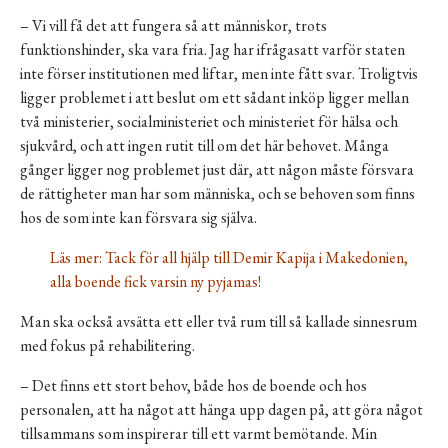
– Vi vill få det att fungera så att människor, trots
funktionshinder, ska vara fria. Jag har ifrågasatt varför staten
inte förser institutionen med liftar, men inte fått svar. Troligtvis
ligger problemet i att beslut om ett sådant inköp ligger mellan
två ministerier, socialministeriet och ministeriet för hälsa och
sjukvård, och att ingen rutit till om det här behovet. Många
gånger ligger nog problemet just där, att någon måste försvara
de rättigheter man har som människa, och se behoven som finns
hos de som inte kan försvara sig själva.
Läs mer:
Tack för all hjälp till Demir Kapija i Makedonien,
alla boende fick varsin ny pyjamas!
Man ska också avsätta ett eller två rum till så kallade sinnesrum
med fokus på rehabilitering.
– Det finns ett stort behov, både hos de boende och hos
personalen, att ha något att hänga upp dagen på, att göra något
tillsammans som inspirerar till ett varmt bemötande. Min