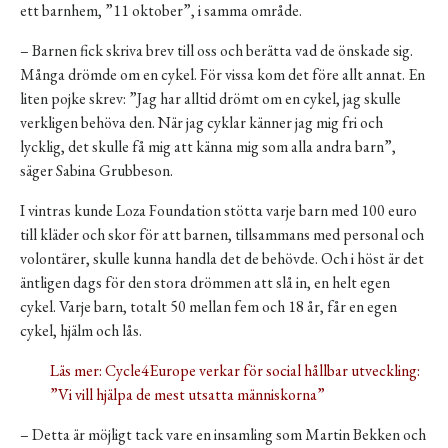
ett barnhem, ”11 oktober”, i samma område.
– Barnen fick skriva brev till oss och berätta vad de önskade sig.
Många drömde om en cykel. För vissa kom det före allt annat. En
liten pojke skrev: ”Jag har alltid drömt om en cykel, jag skulle
verkligen behöva den. När jag cyklar känner jag mig fri och
lycklig, det skulle få mig att känna mig som alla andra barn”,
säger Sabina Grubbeson.
I vintras kunde Loza Foundation stötta varje barn med 100 euro
till kläder och skor för att barnen, tillsammans med personal och
volontärer, skulle kunna handla det de behövde. Och i höst är det
äntligen dags för den stora drömmen att slå in, en helt egen
cykel. Varje barn, totalt 50 mellan fem och 18 år, får en egen
cykel, hjälm och lås.
Läs mer: Cycle4Europe verkar för social hållbar utveckling:
”Vi vill hjälpa de mest utsatta människorna”
– Detta är möjligt tack vare en insamling som Martin Bekken och