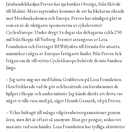
Järnhandelskedjan Prevex har sju butiker i Sverige, från Skövde
till Malmö. Men i september kommer de att ha blickarna riktade
mot Nordmakedonien och Europa. Prevex har nämligen gått in
som en av de viktigaste sponsorerna av cykeleventet
Cycle4Europe. Under drygt 14 dagar ska deltagarna cykla 250
mil från Skopje till Varberg. Eventet arrangeras av Loza
Foundation och företaget BEWiSynbra till förmån för utsatta
människor i några av Europas fattigaste länder. När Prevex fick
frågan om de vill stötta Cycle4Europe behövde de inte fundera
länge.
– Jag satte mig ner med Sabina Grubbeson på Loza Foundation.
Hon förklarade vad de gör och berättade om barnhemmet de
hjälper i Skopje och andra initiativ. Jag kände direkt att detta var
något vi ville vara med på, säger Henrik Granath, vd på Prevex.
– Vi har bidragit till många välgörenhetsorganisationer genom
åren, men det är oftast så anonymt. Man ger pengar, sedan vet
man inte vad som händer. Loza Foundation har tydliga aktiviteter