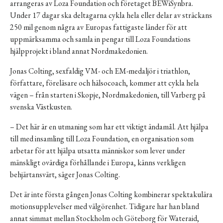
arrangeras av Loza Foundation och företaget
BEWiSynbra
.
Under 17 dagar ska deltagarna cykla hela eller delar av
sträckans
250 mil genom några av Europas fattigaste länder
för att
uppmärksamma och samla in pengar till Loza Foundations
hjälpprojekt i bland annat Nordmakedonien.
Jonas Colting, sexfaldig VM- och EM-medaljör i triathlon,
författare, föreläsare och hälsocoach, kommer att cykla hela
vägen – från starten i Skopje, Nordmakedonien, till Varberg på
svenska Västkusten.
– Det här är en utmaning som har ett viktigt ändamål. Att hjälpa
till med insamling till Loza Foundation, en organisation som
arbetar för att hjälpa utsatta människor som lever under
mänskligt ovärdiga förhållande i Europa, känns verkligen
behjärtansvärt, säger Jonas Colting.
Det är inte första gången Jonas Colting kombinerar spektakulära
motionsupplevelser med välgörenhet. Tidigare har han bland
annat simmat mellan Stockholm och Göteborg för Wateraid,