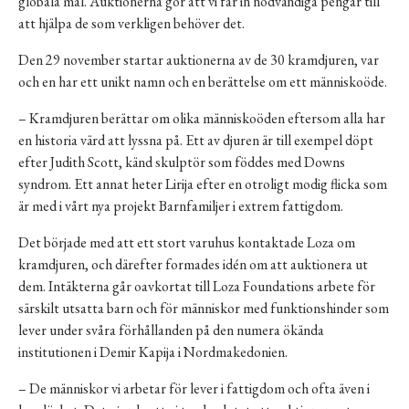
globala mål
. Auktionerna gör att vi får in nödvändiga pengar till
att hjälpa de som verkligen behöver det.
Den 29 november startar auktionerna av de 30 kramdjuren, var
och en har ett unikt namn och en berättelse om ett människoöde.
– Kramdjuren berättar om olika människoöden eftersom alla har
en historia värd att lyssna på. Ett av djuren är till exempel döpt
efter Judith Scott, känd skulptör som föddes med Downs
syndrom. Ett annat heter Lirija efter en otroligt modig flicka som
är med i vårt nya projekt
Barnfamiljer i extrem fattigdom
.
Det började med att ett stort varuhus kontaktade Loza om
kramdjuren, och därefter formades idén om att auktionera ut
dem. Intäkterna går oavkortat till Loza Foundations arbete för
särskilt utsatta barn och för människor med funktionshinder som
lever under svåra förhållanden på den numera ökända
institutionen i Demir Kapija i Nordmakedonien.
– De människor vi arbetar för lever i fattigdom och ofta även i