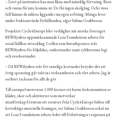
– Livet på institution kan man likna med mänsklig förvaring. Barn
och vuxna får inte komma ut. De får ingen skolgång. Och i vissa
fall lämnas de inlåsta liggande i sin egen avföring. Många lever
under fruktansvärda förhållanden, säger Sabina Grubbeson.
Projektet Cycle4Europe blev verklighet när norska företaget
BEWiSynbra uppmärksammade Loza Foundations arbete för
social hållbar utveckling. I rollen som huvudsponsor står
BEWiSynbra för följebilar, omkostnader samt cyklisternas logi
och resekostnader.
– Då BEWiSynbra står för samtliga kostnader betyder det att
övrig sponsring går rakt in i verksamheten och vårt arbete. Jag är
oerhört tacksam för allt de gör.
Till exempel motsvarar 1 000 kronor ett barns årskonsumtion av
kläder, skor och aktiviteter som motverkar
utanförskap.Förutom att resurser från Cycle4Europe bidrar till
kortsiktiga materiella lösningar, ser Sabina Grubbeson också nu
att Loza Foundations arbete leder till förbättringar i regionen på