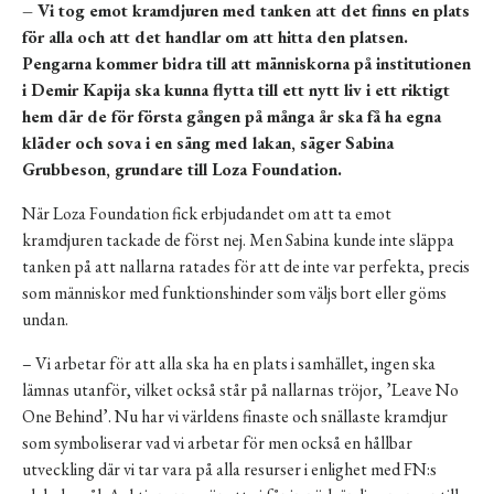
– V
i tog emot kramdjuren med tanken att det finns en plats
f
ö
r alla och att det handlar om att hitta den platsen.
Pengarna kommer bidra till att människorna på institutionen
i Demir Kapija ska kunna flytta till ett nytt liv i ett riktigt
hem där de för första gången på många år ska få ha egna
kläder och sova i en säng med lakan, s
ä
ger Sabina
Grubbeson, grundare till Loza Foundation.
När Loza Foundation fick erbjudandet om att ta emot
kramdjuren tackade de först nej. Men Sabina kunde inte släppa
tanken på att nallarna ratades för att de inte var perfekta, precis
som människor med funktionshinder som väljs bort eller göms
undan.
– Vi arbetar för att alla ska ha en plats i samhället, ingen ska
lämnas utanför, vilket också står på nallarnas tröjor, ’Leave No
One Behind’. Nu har vi världens finaste och snällaste kramdjur
som symboliserar vad vi arbetar för men också en hållbar
utveckling där vi tar vara på alla resurser i enlighet med
FN:s