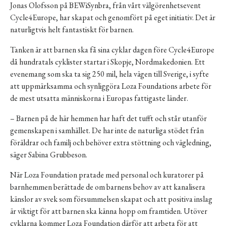
Jonas Olofsson på BEWiSynbra, från vårt välgörenhetsevent
Cycle4Europe, har skapat och genomfört på eget initiativ. Det är
naturligtvis helt fantastiskt för barnen.
Tanken är att barnen ska få sina cyklar dagen före Cycle4Europe
då hundratals cyklister startar i Skopje, Nordmakedonien. Ett
evenemang som ska ta sig 250 mil, hela vägen till Sverige, i syfte
att uppmärksamma och synliggöra Loza Foundations arbete för
de mest utsatta människorna i Europas fattigaste länder.
– Barnen på de här hemmen har haft det tufft och står utanför
gemenskapen i samhället. De har inte de naturliga stödet från
föräldrar och familj och behöver extra stöttning och vägledning,
säger Sabina Grubbeson.
När Loza Foundation pratade med personal och kuratorer på
barnhemmen berättade de om barnens behov av att kanalisera
känslor av svek som försummelsen skapat och att positiva inslag
är viktigt för att barnen ska känna hopp om framtiden. Utöver
cyklarna kommer Loza Foundation därför att arbeta för att