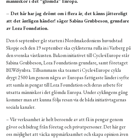
människor i det “glömda” Europa.
– Det här har jag drömt om i flera år, det känns jätteroligt
att det äntligen händer! säger Sabina Grubbeson, grundare
av Loza Foundation.
Den 6 september går starten i Nordmakedoniens huvudstad
Skopje och den 19 september ska cyklisterna rulla in i Varberg på
den svenska västkusten. Bakom initiativet till Cycle4Europe står
Sabina Grubbeson, Loza Foundations grundare, samt företaget
BEWiSynbra. Tillsammans ska teamet i Cycle4Europe cykla
drygt 2500 km genom några av Europas fattigaste länder i syfte
att samla in pengar till Loza Foundation och deras arbete för
utsatta människor i det glömda Europa. Under cyklingens gång
kommer man att kunna följa resan via de båda initiativtagarnas
sociala kanaler.
– Vår verksamhet är helt beroende av att få in pengar genom
gåvor och bidrag från företag och privatpersoner. Det här ger
oss möjlighet att väcka uppmärksamhet och skapa opinion även