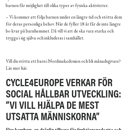
barnen får möjlighet till olika typer av fysiska aktiviteter.
– Vi kommer att följa barnen under en längre tid och stötta dem
för deras personliga behov. När de fyller 18 år får de inte längre
bo kvar på barnhemmet. Då vill vi att de ska vara starka och
trygga i sig själva och inkluderas i samhället.
Vill du stötta ett barn i Nordmakedonien och bli månadsgivare?
Läs mer här
.
CYCLE4EUROPE VERKAR FÖR
SOCIAL HÅLLBAR UTVECKLING:
”VI VILL HJÄLPA DE MEST
UTSATTA MÄNNISKORNA”
Fler barnhem, en dräglig tillvaro för funktionsnedsatta och