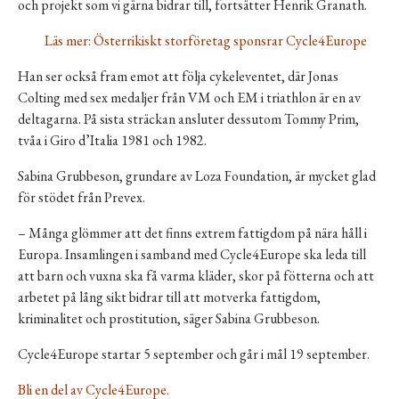
och projekt som vi gärna bidrar till, fortsätter Henrik Granath.
Läs mer: Österrikiskt storföretag sponsrar Cycle4Europe
Han ser också fram emot att följa cykeleventet, där Jonas
Colting med sex medaljer från VM och EM i triathlon är en av
deltagarna. På sista sträckan ansluter dessutom Tommy Prim,
tvåa i Giro d’Italia 1981 och 1982.
Sabina Grubbeson, grundare av Loza Foundation, är mycket glad
för stödet från Prevex.
– Många glömmer att det finns extrem fattigdom på nära håll i
Europa. Insamlingen i samband med Cycle4Europe ska leda till
att barn och vuxna ska få varma kläder, skor på fötterna och att
arbetet på lång sikt bidrar till att motverka fattigdom,
kriminalitet och prostitution, säger Sabina Grubbeson.
Cycle4Europe startar 5 september och går i mål 19 september.
Bli en del av Cycle4Europe.