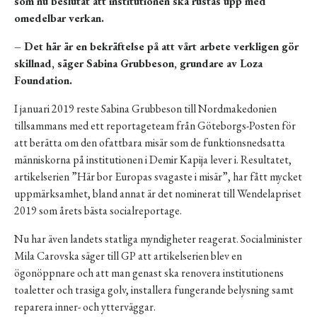
som nu beslutat att institutionen ska rustas upp med
omedelbar verkan.
– Det här är en bekräftelse på att vårt arbete verkligen gör
skillnad, säger Sabina Grubbeson, grundare av Loza
Foundation.
I januari 2019 reste Sabina Grubbeson till Nordmakedonien
tillsammans med ett reportageteam från Göteborgs-Posten för
att berätta om den ofattbara misär som de funktionsnedsatta
människorna på institutionen i Demir Kapija lever i. Resultatet,
artikelserien ”Här bor Europas svagaste i misär”, har fått mycket
uppmärksamhet, bland annat är det nominerat till Wendelapriset
2019 som årets bästa socialreportage.
Nu har även landets statliga myndigheter reagerat. Socialminister
Mila Carovska säger till GP att artikelserien blev en
ögonöppnare och att man genast ska renovera institutionens
toaletter och trasiga golv, installera fungerande belysning samt
reparera inner- och ytterväggar.