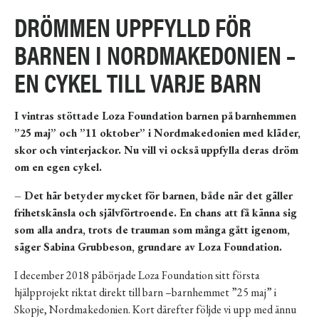
DRÖMMEN UPPFYLLD FÖR
BARNEN I NORDMAKEDONIEN –
EN CYKEL TILL VARJE BARN
I vintras st
ö
ttade Loza Foundation barnen p
å
barnhemmen
”
25 maj
”
och
”
11 oktober
”
i Nordmakedonien med kl
ä
der,
skor och vinterjackor. Nu vill vi ocks
å
uppfylla deras dr
ö
m
om en egen cykel.
–
Det h
är betyder mycket f
ör barnen, b
åde n
är det g
äller
frihetsk
änsla och sj
älvf
örtroende. En chans att f
å
k
änna sig
som alla andra, trots de trauman som
m
å
nga g
ått igenom,
s
äger Sabina Grubbeson, grundare av Loza Foundation.
I december 2018 påbörjade Loza Foundation sitt första
hjälpprojekt riktat direkt till barn –barnhemmet ”25 maj” i
Skopje, Nordmakedonien. Kort därefter följde vi upp med ännu