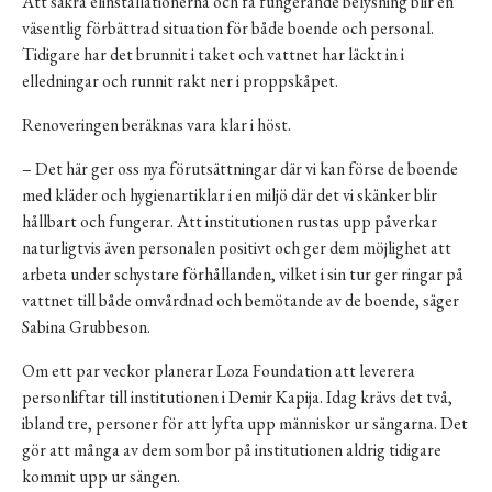
Att säkra elinstallationerna och få fungerande belysning blir en
väsentlig förbättrad situation för både boende och personal.
Tidigare har det brunnit i taket och vattnet har läckt in i
elledningar och runnit rakt ner i proppskåpet.
Renoveringen beräknas vara klar i höst.
– Det här ger oss nya förutsättningar där vi kan förse de boende
med kläder och hygienartiklar i en miljö där det vi skänker blir
hållbart och fungerar. Att institutionen rustas upp påverkar
naturligtvis även personalen positivt och ger dem möjlighet att
arbeta under schystare förhållanden, vilket i sin tur ger ringar på
vattnet till både omvårdnad och bemötande av de boende, säger
Sabina Grubbeson.
Om ett par veckor planerar Loza Foundation att leverera
personliftar till institutionen i Demir Kapija. Idag krävs det två,
ibland tre, personer för att lyfta upp människor ur sängarna. Det
gör att många av dem som bor på institutionen aldrig tidigare
kommit upp ur sängen.