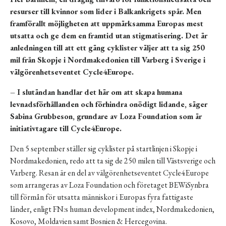
resurser till kvinnor som lider i Balkankrigets spår. Men
framförallt möjligheten att uppmärksamma Europas mest
utsatta och ge dem en framtid utan stigmatisering. Det är
anledningen till att ett gäng cyklister väljer att ta sig 250
mil från Skopje i Nordmakedonien till Varberg i Sverige i
välgörenhetseventet Cycle4Europe.
– I slutändan handlar det här om att skapa humana
levnadsförhållanden och förhindra onödigt lidande, säger
Sabina Grubbeson, grundare av Loza Foundation som är
initiativtagare till Cycle4Europe.
Den 5 september ställer sig cyklister på startlinjen i Skopje i
Nordmakedonien, redo att ta sig de 250 milen till Västsverige och
Varberg. Resan är en del av välgörenhetseventet Cycle4Europe
som arrangeras av Loza Foundation och företaget BEWiSynbra
till förmån för utsatta människor i Europas fyra fattigaste
länder, enligt FN:s human development index, Nordmakedonien,
Kosovo, Moldavien samt Bosnien & Hercegovina.