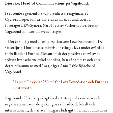
Björcke, Head of Communications på Vagabond.
I september genomförs välgörenhetsarrangemanget
Cycle4Europe, som arrangeras av Loza Foundation och
företaget BEWiSynbra. Nu blir ett av Varbergs storföretag
Vagabond sponsor till evenemanget.
– Det är viktigt med en organisation som Loza Foundation. De
sätter ljus på hur utsatta människor tvingas leva under ovärdiga
förhållanden i Europa. Dessutom är det positivt att två av de
största branscherna cykel och skor, kan gå samman och göra
detta tillsammans med Loza, säger Anna Fahle Björcke på
Vagabond.
Läs mer:
De cyklar 250 mil för Loza Foundation och Europas
mest utsatta
Vagabond jobbar långsiktigt med att stödja olika initiativ och
organisationer som de tycker gör skillnad både lokalt och
internationellt, de har även tidigare bidragit till Loza Foundations