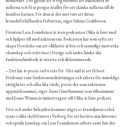
hemlöshet. Det gjorde att vi tog beslutet att auktionera ut
nallarna och få in pengar istället för att skänka nallarna till de
hemlösa barnen. För dem är det mer värt att deras
levnadsförhållanden förbättras, säger Sabina Grubbeson.
Förutom Loza Foundation är även podcasten Olika är bäst med
och hjälper till med auktionerna. Podcasten har som syfte att
skapa förståelse om att olikheter är bra och samtidigt motverka
okunskap och orättvisor i Sverige och andra länder där
funktionshindrade är utsatta och diskriminerade.
– Det här är precis vad vi står för. Vårt mål är att få bort
fördomar runt funktionsnedsättningar och arbeta för mänskliga
rättigheter och allas lika värde, precis det som auktionen
uppmärksammar, säger Anna Ginsthammar som tillsammans
med Jonas Wiman är initiativtagare till Olika är bäst podcast.
Före och under hela julen kommer några av kramdjuren också
synas i olika skyltfönster i Varberg för att berätta sina historier
och sprida kunskap om Loza Foundations arbete samt hur det