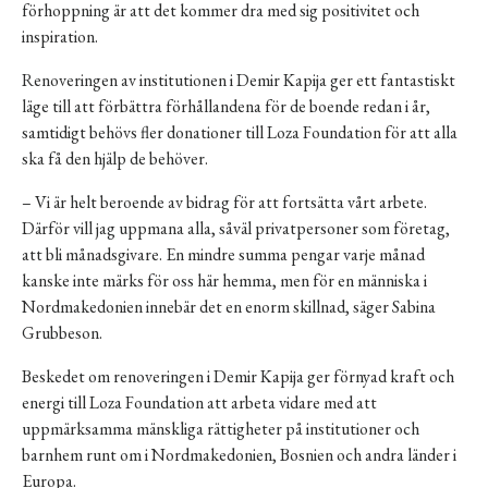
förhoppning är att det kommer dra med sig positivitet och
inspiration.
Renoveringen av institutionen i Demir Kapija ger ett fantastiskt
läge till att förbättra förhållandena för de boende redan i år,
samtidigt behövs fler donationer till Loza Foundation för att alla
ska få den hjälp de behöver.
– Vi är helt beroende av bidrag för att fortsätta vårt arbete.
Därför vill jag uppmana alla, såväl privatpersoner som företag,
att bli månadsgivare. En mindre summa pengar varje månad
kanske inte märks för oss här hemma, men för en människa i
Nordmakedonien innebär det en enorm skillnad, säger Sabina
Grubbeson.
Beskedet om renoveringen i Demir Kapija ger förnyad kraft och
energi till Loza Foundation att arbeta vidare med att
uppmärksamma mänskliga rättigheter på institutioner och
barnhem runt om i Nordmakedonien, Bosnien och andra länder i
Europa.