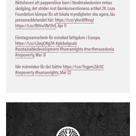
Rättshaveri att papperslösa barn i Nordmakedonien nekas
skolgång, det strider mot Barnkonventionens artikel 28. Loza
Foundation kämpar för att lokala myndigheter ska agera, läs
pressmeddelandet här:
https://t.co/ykvv8RhnqJ
https://t.co/fBWwTAVOh9
,
Apr 11
Företagssamarbete för minskad fattigdom i Europa.
https://t.co/LQegOKg7I4
#globalgoals
#sustainabledevelopment
#humanrights
#northmacedonia
#nopoverty
,
Mar 31
När människor får det bättre
https://t.co/TegpmZdcSC
#nopoverty
#humanrights
,
Mar 22