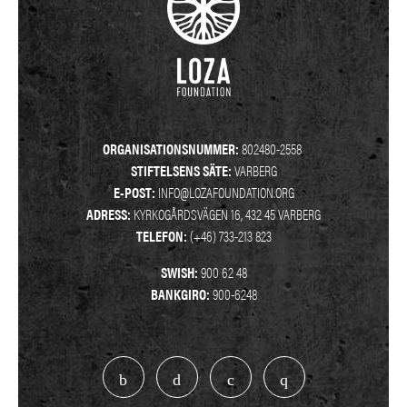
ORGANISATIONSNUMMER:
802480-2558
STIFTELSENS SÄTE:
VARBERG
E-POST:
INFO@LOZAFOUNDATION.ORG
ADRESS:
KYRKOGÅRDSVÄGEN 16, 432 45 VARBERG
TELEFON:
(+46) 733-213 823
SWISH:
900 62 48
BANKGIRO:
900-6248