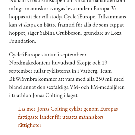
Nu kan vi öka kunskapen om vilka förhållanden som
många människor tvingas leva under i Europa. Vi
hoppas att fler vill stödja Cycle4Europe. Tillsammans
kan vi skapa en bättre framtid för alla de som tappat
hoppet, säger Sabina Grubbeson, grundare av Loza
Foundation.
Cycle4Europe startar 5 september i
Nordmakedoniens huvudstad Skopje och 19
september rullar cyklisterna in i Varberg.
Team
BEWiSynbra
kommer att vara med alla 250 mil med
bland annat den sexfaldiga VM- och EM-medaljören
i triathlon Jonas Colting i laget.
Läs mer:
Jonas Colting cyklar genom Europas
fattigaste länder för utsatta människors
rättigheter