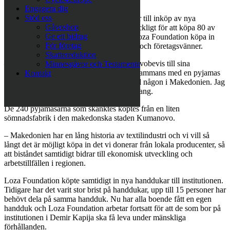
och företag som bidragit!
Engagera dig
Stöd oss
Julkampanjen gick ut på att skänka pengar till inköp av nya
Gåvoshop
pyjamasar och det swishades pengar tillräckligt för att köpa 80 av
Ge ett bidrag
totalt 240 pyjamasar. Resterande kunde Loza Foundation köpa in
För företag
tack vare andra bidrag från månadsgivare och företagsvänner.
Skattereduktion
– En kvinna berättade att hon köpt fem gåvobevis till sina
Minnesgåvor och Testamente
syskonbarn. Hon slog in gåvobevisen tillsammans med en pyjamas
Kontakt
till varje syskonbarn, en till dem och en till någon i Makedonien. Jag
blev verkligen berörd av hennes engagemang.
De 240 pyjamasarna som skänktes köptes från en liten
sömnadsfabrik i den makedonska staden Kumanovo.
– Makedonien har en lång historia av textilindustri och vi vill så
långt det är möjligt köpa in det vi donerar från lokala producenter, så
att biståndet samtidigt bidrar till ekonomisk utveckling och
arbetstillfällen i regionen.
Loza Foundation köpte samtidigt in nya handdukar till institutionen.
Tidigare har det varit stor brist på handdukar, upp till 15 personer har
behövt dela på samma handduk. Nu har alla boende fått en egen
handduk och Loza Foundation arbetar fortsatt för att de som bor på
institutionen i Demir Kapija ska få leva under mänskliga
förhållanden.