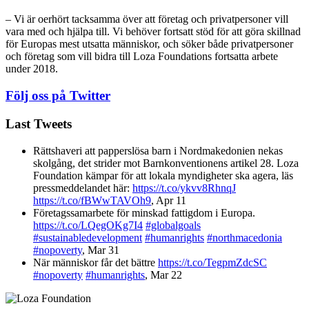
– Vi är oerhört tacksamma över att företag och privatpersoner vill
vara med och hjälpa till. Vi behöver fortsatt stöd för att göra skillnad
för Europas mest utsatta människor, och söker både privatpersoner
och företag som vill bidra till Loza Foundations fortsatta arbete
under 2018.
Följ oss på Twitter
Last Tweets
Rättshaveri att papperslösa barn i Nordmakedonien nekas
skolgång, det strider mot Barnkonventionens artikel 28. Loza
Foundation kämpar för att lokala myndigheter ska agera, läs
pressmeddelandet här:
https://t.co/ykvv8RhnqJ
https://t.co/fBWwTAVOh9
,
Apr 11
Företagssamarbete för minskad fattigdom i Europa.
https://t.co/LQegOKg7I4
#globalgoals
#sustainabledevelopment
#humanrights
#northmacedonia
#nopoverty
,
Mar 31
När människor får det bättre
https://t.co/TegpmZdcSC
#nopoverty
#humanrights
,
Mar 22