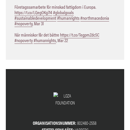
Företagssamarbete för minskad fattigdom i Europa.
https://t.co/LQegOKg7I4
#globalgoals
#sustainabledevelopment
#humanrights
#northmacedonia
#nopoverty
,
Mar 31
När människor får det bättre
https://t.co/TegpmZdcSC
#nopoverty
#humanrights
,
Mar 22
ORGANISATIONSNUMMER:
802480-2558
STIFTELSENS SÄTE:
VARBERG