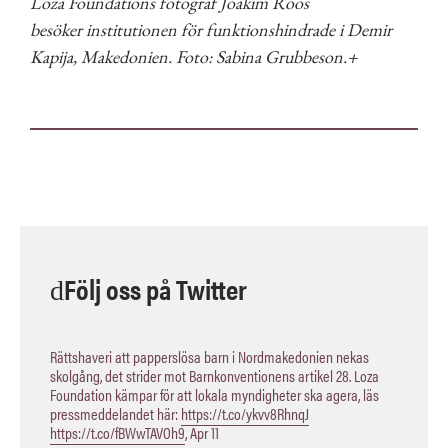
Loza Foundations fotograf Joakim Roos
besöker institutionen för funktionshindrade i Demir
Kapija, Makedonien. Foto: Sabina Grubbeson.+
Följ oss på Twitter
Rättshaveri att papperslösa barn i Nordmakedonien nekas
skolgång, det strider mot Barnkonventionens artikel 28. Loza
Foundation kämpar för att lokala myndigheter ska agera, läs
pressmeddelandet här:
https://t.co/ykvv8RhnqJ
https://t.co/fBWwTAVOh9
,
Apr 11