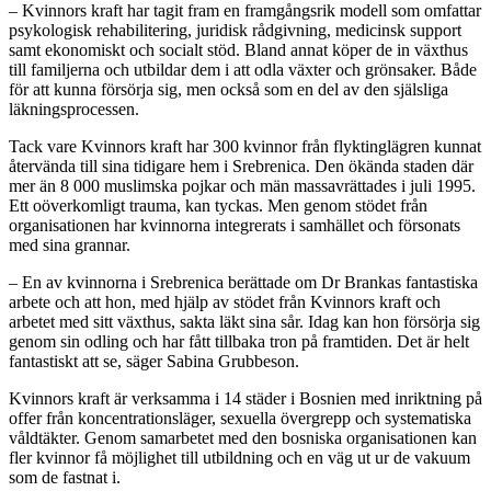
– Kvinnors kraft har tagit fram en framgångsrik modell som omfattar
psykologisk rehabilitering, juridisk rådgivning, medicinsk support
samt ekonomiskt och socialt stöd. Bland annat köper de in växthus
till familjerna och utbildar dem i att odla växter och grönsaker. Både
för att kunna försörja sig, men också som en del av den själsliga
läkningsprocessen.
Tack vare Kvinnors kraft har 300 kvinnor från flyktinglägren kunnat
återvända till sina tidigare hem i Srebrenica. Den ökända staden där
mer än 8 000 muslimska pojkar och män massavrättades i juli 1995.
Ett oöverkomligt trauma, kan tyckas. Men genom stödet från
organisationen har kvinnorna integrerats i samhället och försonats
med sina grannar.
– En av kvinnorna i Srebrenica berättade om Dr Brankas fantastiska
arbete och att hon, med hjälp av stödet från Kvinnors kraft och
arbetet med sitt växthus, sakta läkt sina sår. Idag kan hon försörja sig
genom sin odling och har fått tillbaka tron på framtiden. Det är helt
fantastiskt att se, säger Sabina Grubbeson.
Kvinnors kraft är verksamma i 14 städer i Bosnien med inriktning på
offer från koncentrationsläger, sexuella övergrepp och systematiska
våldtäkter. Genom samarbetet med den bosniska organisationen kan
fler kvinnor få möjlighet till utbildning och en väg ut ur de vakuum
som de fastnat i.