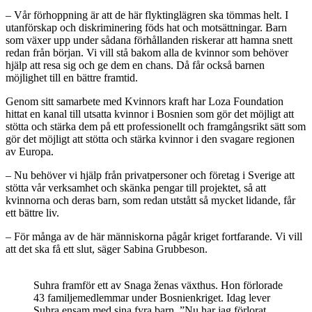
– Vår förhoppning är att de här flyktinglägren ska tömmas helt. I
utanförskap och diskriminering föds hat och motsättningar. Barn
som växer upp under sådana förhållanden riskerar att hamna snett
redan från början. Vi vill stå bakom alla de kvinnor som behöver
hjälp att resa sig och ge dem en chans. Då får också barnen
möjlighet till en bättre framtid.
Genom sitt samarbete med Kvinnors kraft har Loza Foundation
hittat en kanal till utsatta kvinnor i Bosnien som gör det möjligt att
stötta och stärka dem på ett professionellt och framgångsrikt sätt som
gör det möjligt att stötta och stärka kvinnor i den svagare regionen
av Europa.
– Nu behöver vi hjälp från privatpersoner och företag i Sverige att
stötta vår verksamhet och skänka pengar till projektet, så att
kvinnorna och deras barn, som redan utstått så mycket lidande, får
ett bättre liv.
– För många av de här människorna pågår kriget fortfarande. Vi vill
att det ska få ett slut, säger Sabina Grubbeson.
Suhra framför ett av Snaga ženas växthus. Hon förlorade
43 familjemedlemmar under Bosnienkriget. Idag lever
Suhra ensam med sina fyra barn. ”Nu har jag förlorat