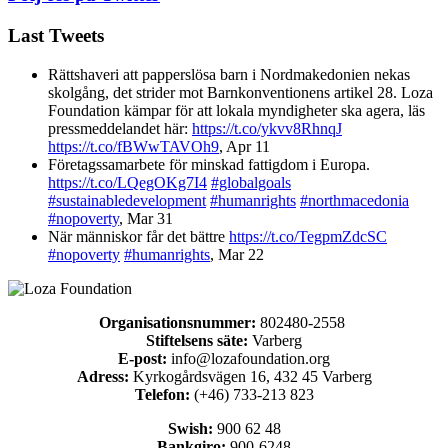
Last Tweets
Rättshaveri att papperslösa barn i Nordmakedonien nekas
skolgång, det strider mot Barnkonventionens artikel 28. Loza
Foundation kämpar för att lokala myndigheter ska agera, läs
pressmeddelandet här:
https://t.co/ykvv8RhnqJ
https://t.co/fBWwTAVOh9
,
Apr 11
Företagssamarbete för minskad fattigdom i Europa.
https://t.co/LQegOKg7I4
#globalgoals
#sustainabledevelopment
#humanrights
#northmacedonia
#nopoverty
,
Mar 31
När människor får det bättre
https://t.co/TegpmZdcSC
#nopoverty
#humanrights
,
Mar 22
Organisationsnummer:
802480-2558
Stiftelsens säte:
Varberg
E-post:
info@lozafoundation.org
Adress:
Kyrkogårdsvägen 16, 432 45 Varberg
Telefon:
(+46) 733-213 823
Swish:
900 62 48
Bankgiro:
900-6248