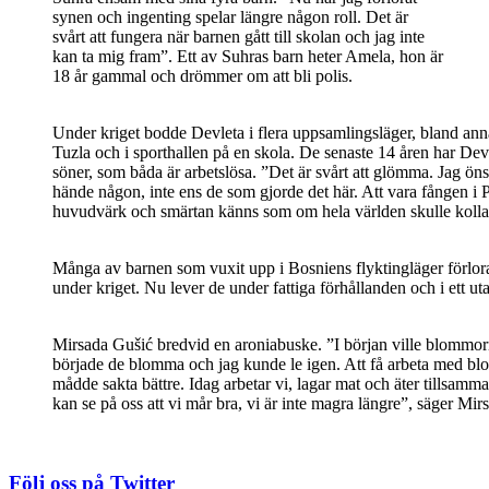
synen och ingenting spelar längre någon roll. Det är
svårt att fungera när barnen gått till skolan och jag inte
kan ta mig fram”. Ett av Suhras barn heter Amela, hon är
18 år gammal och drömmer om att bli polis.
Under kriget bodde Devleta i flera uppsamlingsläger, bland ann
Tuzla och i sporthallen på en skola. De senaste 14 åren har Devle
söner, som båda är arbetslösa. ”Det är svårt att glömma. Jag öns
hände någon, inte ens de som gjorde det här. Att vara fången 
huvudvärk och smärtan känns som om hela världen skulle kolla
Många av barnen som vuxit upp i Bosniens flyktingläger förlor
under kriget. Nu lever de under fattiga förhållanden och i ett ut
Mirsada Gušić bredvid en aroniabuske. ”I början ville blommorna
började de blomma och jag kunde le igen. Att få arbeta med blo
mådde sakta bättre. Idag arbetar vi, lagar mat och äter tillsamma
kan se på oss att vi mår bra, vi är inte magra längre”, säger Mirs
Följ oss på Twitter