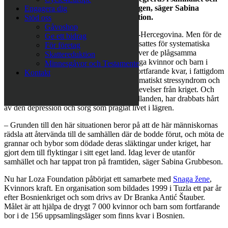
kunna försörja sig. Få tillbaka sina liv igen, säger Sabina
Engagera dig
Grubbeson, grundare av Loza Foundation.
Stöd oss
Gåvoshop
Över 20 år har gått sedan kriget i Bosnien-Hercegovina. Men för de
Ge ett bidrag
kvinnor som tvingades lämna sina hem, utsattes för systematiska
För företag
våldtäkter och förlorade nära släktingar, lever de plågsamma
Skattereduktion
minnena kvar. Under kriget samlades många kvinnor och barn i
Minnesgåvor och Testamente
flyktingläger och här bor många av dem fortfarande kvar, i fattigdom
Kontakt
och utanförskap. Flertalet lider av posttraumatiskt stressyndrom och
sjukdomar till följd av övergrepp och upplevelser från kriget. Och
barnen, som vuxit upp under trasiga förhållanden, har drabbats hårt
av den depression och sorg som präglat livet i lägren.
– Grunden till den här situationen beror på att de här människornas
rädsla att återvända till de samhällen där de bodde förut, och möta de
grannar och bybor som dödade deras släktingar under kriget, har
gjort dem till flyktingar i sitt eget land. Idag lever de utanför
samhället och har tappat tron på framtiden, säger Sabina Grubbeson.
Nu har Loza Foundation påbörjat ett samarbete med
Snaga žene
,
Kvinnors kraft. En organisation som bildades 1999 i Tuzla ett par år
efter Bosnienkriget och som drivs av Dr Branka Antić Štauber.
Målet är att hjälpa de drygt 7 000 kvinnor och barn som fortfarande
bor i de 156 uppsamlingsläger som finns kvar i Bosnien.