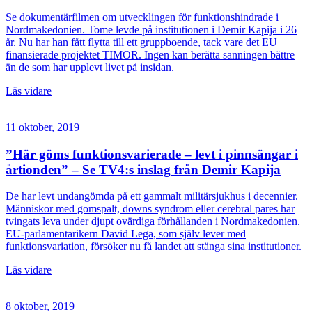
Se dokumentärfilmen om utvecklingen för funktionshindrade i
Nordmakedonien. Tome levde på institutionen i Demir Kapija i 26
år. Nu har han fått flytta till ett gruppboende, tack vare det EU
finansierade projektet TIMOR. Ingen kan berätta sanningen bättre
än de som har upplevt livet på insidan.
Läs vidare
11 oktober, 2019
”Här göms funktionsvarierade – levt i pinnsängar i
årtionden” – Se TV4:s inslag från Demir Kapija
De har levt undangömda på ett gammalt militärsjukhus i decennier.
Människor med gomspalt, downs syndrom eller cerebral pares har
tvingats leva under djupt ovärdiga förhållanden i Nordmakedonien.
EU-parlamentarikern David Lega, som själv lever med
funktionsvariation, försöker nu få landet att stänga sina institutioner.
Läs vidare
8 oktober, 2019