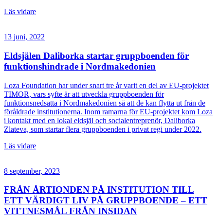
Läs vidare
13 juni, 2022
Eldsjälen Daliborka startar gruppboenden för
funktionshindrade i Nordmakedonien
Loza Foundation har under snart tre år varit en del av EU-projektet
TIMOR, vars syfte är att utveckla gruppboenden för
funktionsnedsatta i Nordmakedonien så att de kan flytta ut från de
föråldrade institutionerna. Inom ramarna för EU-projektet kom Loza
i kontakt med en lokal eldsjäl och socialentreprenör, Daliborka
Zlateva, som startar flera gruppboenden i privat regi under 2022.
Läs vidare
8 september, 2023
FRÅN ÅRTIONDEN PÅ INSTITUTION TILL
ETT VÄRDIGT LIV PÅ GRUPPBOENDE – ETT
VITTNESMÅL FRÅN INSIDAN