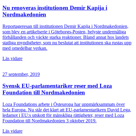
Nu renoveras institutionen Demir Kapija i
Nordmakedonien
Reportageresan till institutionen Demir Kapija i Nordmakedonien,
som blev en artikelserie i Göteborgs-Posten, belyste undermåliga
förhållanden och väckte starka reaktioner. Bland annat hos landets
statliga myndigheter, som nu beslutat att institutionen ska rustas upp
med omedelbar verkan.
Läs vidare
27 september, 2019
Svensk EU-parlamentariker reser med Loza
Foundation till Nordmakedonien
Loza Foundations arbete i Östeuropa har uppmärksammats över
hela Europa. Nu står det klart att EU-parlamentarikern David Lega,
ledamot i EU:s utskott för mänskliga rättigheter, reser med Loza
Foundation till Nordmakedonien 3 oktober 2019.
Läs vidare