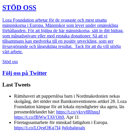
STÖD OSS
Loza Foundation arbetar för de svagaste och mest utsatta
människorna i Europa. Människor som lever under omänskliga
förhållanden.
För att hjälpa de här människorna,
sätt in ditt bidrag,
som månadsgivare eller med enstaka donationer. Så att vi
tillsammans kan medverka till en positiv utveckling, som ger
livsavgörande och långsiktiga resultat. Tack för att du vill stödja
vårt arbete.
Stöd oss
Följ oss på Twitter
Last Tweets
Rättshaveri att papperslösa barn i Nordmakedonien nekas
skolgång, det strider mot Barnkonventionens artikel 28. Loza
Foundation kämpar för att lokala myndigheter ska agera, läs
pressmeddelandet här:
https://t.co/ykvv8RhnqJ
https://t.co/fBWwTAVOh9
,
Apr 11
Företagssamarbete för minskad fattigdom i Europa.
https://t.co/LQegOKg7I4
#globalgoals