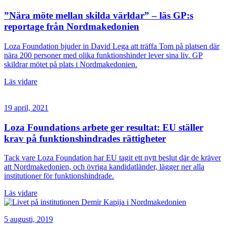
”Nära möte mellan skilda världar” – läs GP:s
reportage från Nordmakedonien
Loza Foundation bjuder in David Lega att träffa Tom på platsen där
nära 200 personer med olika funktionshinder lever sina liv. GP
skildrar mötet på plats i Nordmakedonien.
Läs vidare
19 april, 2021
Loza Foundations arbete ger resultat: EU ställer
krav på funktionshindrades rättigheter
Tack vare Loza Foundation har EU tagit ett nytt beslut där de kräver
att Nordmakedonien, och övriga kandidatländer, lägger ner alla
institutioner för funktionshindrade.
Läs vidare
5 augusti, 2019