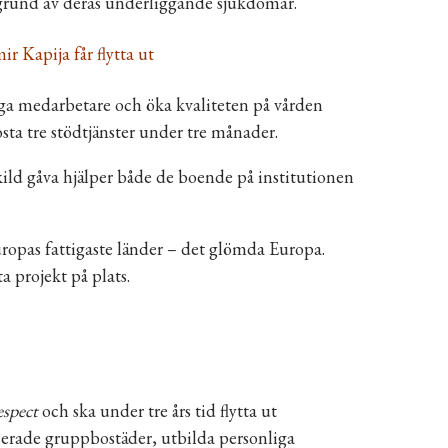
 grund av deras underliggande sjukdomar.
 Kapija får flytta ut
iga medarbetare och öka kvaliteten på vården
ta tre stödtjänster under tre månader.
kild gåva hjälper både de boende på institutionen
uropas fattigaste länder – det glömda Europa.
 projekt på plats.
espect
och ska under tre års tid flytta ut
serade gruppbostäder, utbilda personliga