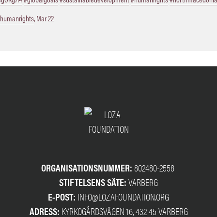
humanrights
,
Mar 22
ORGANISATIONSNUMMER:
802480-2558
STIFTELSENS SÄTE:
VARBERG
E-POST:
INFO@LOZAFOUNDATION.ORG
ADRESS:
KYRKOGÅRDSVÄGEN 16, 432 45 VARBERG