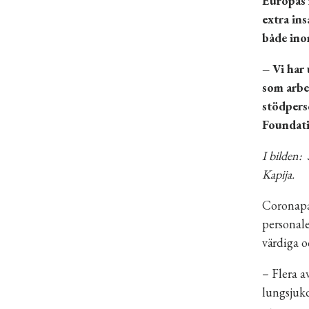
Europas 
extra in
både ino
– Vi har
som arbet
stödpers
Foundati
I bilden:
Kapija.
Coronapa
personale
värdiga o
– Flera a
lungsjukd