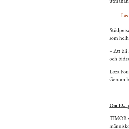
utmanande
Läs
Stödperso
som helhe
– Att bli
och bidra
Loza Foun
Genom bid
Om EU-p
TIMOR st
människor