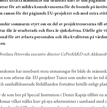
mest utsatta människor har drabbats hårt av den pågåend
satser för att mildra konsekvenserna för de boende på inst
m ramen för det pågående EU-projektet och med extra stöd
 under sommaren styrt om en del av projektresurserna till a
ar där är utarbetade och flera är sjukskrivna. Därför gör vi 
onal för att avlasta personalen och öka kvaliteten på vård
on.
 Svetlana Petrovska executive director CeProSARD och Aleksandra
ndemin har inneburit stora utmaningar för både de människo
n som arbetar där. EU-projektet Timor som under tre års tid s
ch samhällsbaserade förhållanden fortsätter hittills enligt plan
v de som bor på Special Institution i Demir Kapija tillhör e
omar vilket ställer krav på nya arbetsrutiner i samband med