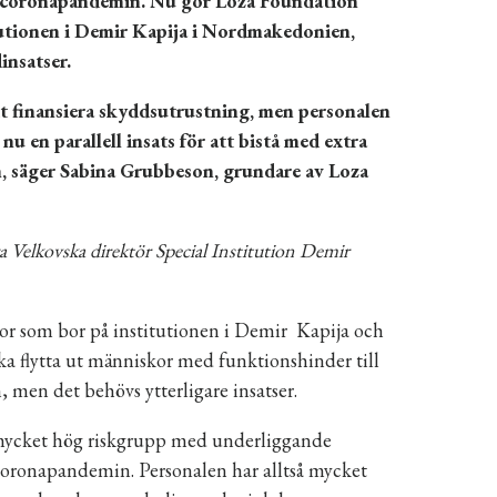
e coronapandemin. Nu gör Loza Foundation
itutionen i Demir Kapija i Nordmakedonien,
insatser.
tt finansiera skyddsutrustning, men personalen
nu en parallell insats för att bistå med extra
en, säger Sabina Grubbeson, grundare av Loza
 Velkovska direktör Special Institution Demir
r som bor på institutionen i Demir Kapija och
ka flytta ut människor med funktionshinder till
, men det behövs ytterligare insatser.
n mycket hög riskgrupp med underliggande
 coronapandemin. Personalen har alltså mycket