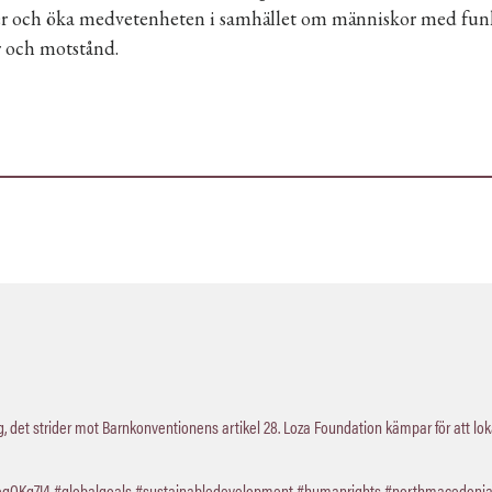
ter och öka medvetenheten i samhället om människor med fun
 och motstånd.
 det strider mot Barnkonventionens artikel 28. Loza Foundation kämpar för att lo
QegOKg7I4
#globalgoals
#sustainabledevelopment
#humanrights
#northmacedoni