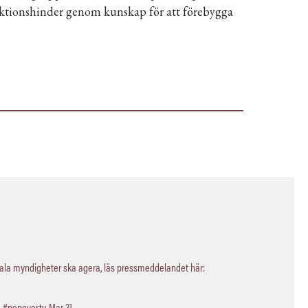
ktionshinder genom kunskap för att förebygga
kala myndigheter ska agera, läs pressmeddelandet här:
a
#nopoverty
,
Mar 31