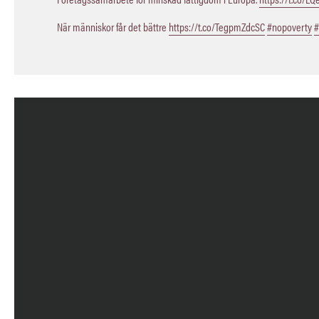
När människor får det bättre
https://t.co/TegpmZdcSC
#nopoverty
#