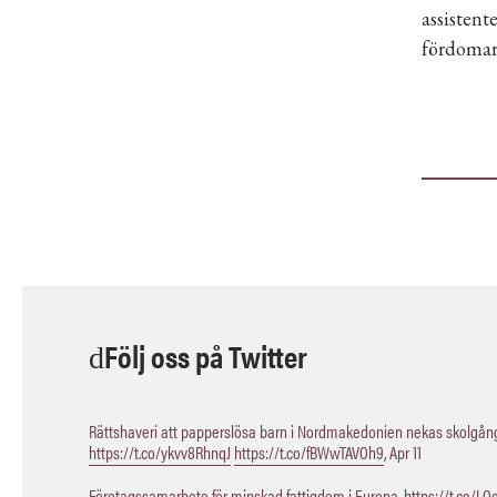
assisten
fördomar
Följ oss på Twitter
Rättshaveri att papperslösa barn i Nordmakedonien nekas skolgång,
https://t.co/ykvv8RhnqJ
https://t.co/fBWwTAVOh9
,
Apr 11
Företagssamarbete för minskad fattigdom i Europa.
https://t.co/L