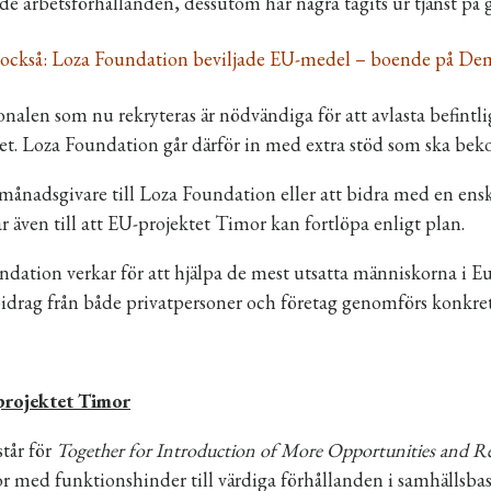
 arbetsförhållanden, dessutom har några tagits ur tjänst på
 också: Loza Foundation beviljade EU-medel – boende på Demir
nalen som nu rekryteras är nödvändiga för att avlasta befintl
t. Loza Foundation går därför in med extra stöd som ska bekos
 månadsgivare till Loza Foundation eller att bidra med en ens
r även till att EU-projektet Timor kan fortlöpa enligt plan.
dation verkar för att hjälpa de mest utsatta människorna i E
rag från både privatpersoner och företag genomförs konkreta
rojektet Timor
år för
Together for Introduction of More Opportunities and R
 med funktionshinder till värdiga förhållanden i samhällsba