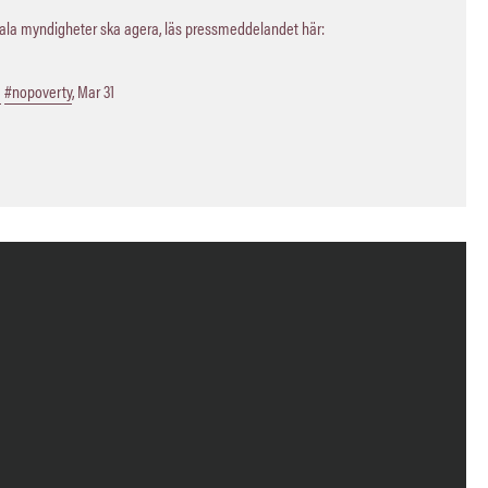
kala myndigheter ska agera, läs pressmeddelandet här:
a
#nopoverty
,
Mar 31