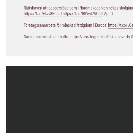
Rättshaveri att papperslösa barn i Nordmakedonien nekas skolgång,
https://t.co/ykvv8RhnqJ
https://t.co/fBWwTAVOh9
,
Apr 11
Företagssamarbete för minskad fattigdom i Europa.
https://t.co/L
När människor får det bättre
https://t.co/TegpmZdcSC
#nopoverty
#