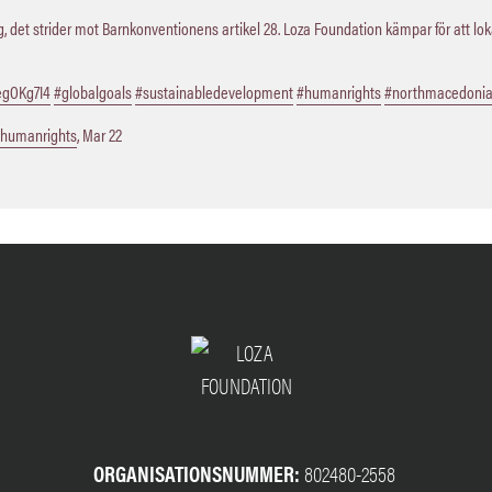
 det strider mot Barnkonventionens artikel 28. Loza Foundation kämpar för att lo
QegOKg7I4
#globalgoals
#sustainabledevelopment
#humanrights
#northmacedoni
humanrights
,
Mar 22
ORGANISATIONSNUMMER:
802480-2558