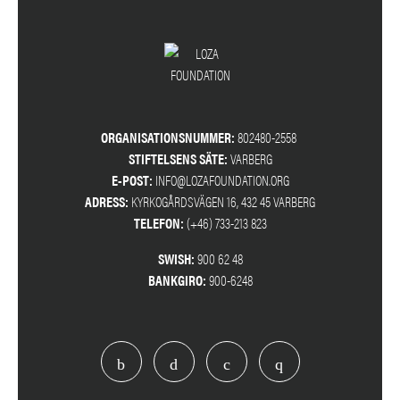
ORGANISATIONSNUMMER:
802480-2558
STIFTELSENS SÄTE:
VARBERG
E-POST:
INFO@LOZAFOUNDATION.ORG
ADRESS:
KYRKOGÅRDSVÄGEN 16, 432 45 VARBERG
TELEFON:
(+46) 733-213 823
SWISH:
900 62 48
BANKGIRO:
900-6248