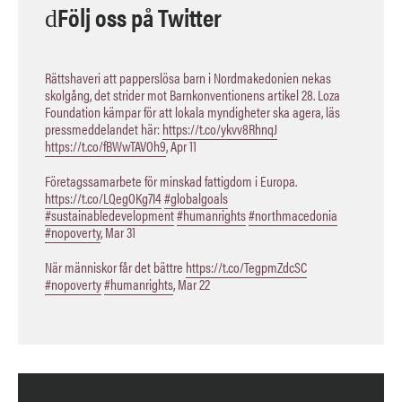
Följ oss på Twitter
Rättshaveri att papperslösa barn i Nordmakedonien nekas
skolgång, det strider mot Barnkonventionens artikel 28. Loza
Foundation kämpar för att lokala myndigheter ska agera, läs
pressmeddelandet här:
https://t.co/ykvv8RhnqJ
https://t.co/fBWwTAVOh9
,
Apr 11
Företagssamarbete för minskad fattigdom i Europa.
https://t.co/LQegOKg7I4
#globalgoals
#sustainabledevelopment
#humanrights
#northmacedonia
#nopoverty
,
Mar 31
När människor får det bättre
https://t.co/TegpmZdcSC
#nopoverty
#humanrights
,
Mar 22