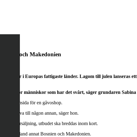
Bosnien och Makedonien
änniskor i Europas fattigaste länder. Lagom till julen lanseras 
tt bättre liv för människor som har det svårt, säger grundaren Sabi
tions hemsida för en gåvoshop.
som en gåva till någon annan, säger hon.
nns till försäljning, utbudet ska breddas inom kort.
st utsatta i bland annat Bosnien och Makedonien.