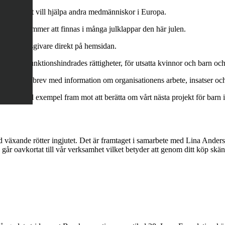
 som aktivt vill hjälpa andra medmänniskor i Europa.
 att det kommer att finnas i många julklappar den här julen.
som månadsgivare direkt på hemsidan.
arbetet för funktionshindrades rättigheter, för utsatta kvinnor och barn oc
s nyhetsbrev med information om organisationens arbete, insatser och 
 Jag ser till exempel fram mot att berätta om vårt nästa projekt för barn
ed växande rötter ingjutet. Det är framtaget i samarbete med Lina Ande
n går oavkortat till vår verksamhet vilket betyder att genom ditt köp skä