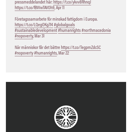
pressmeddelandet här:
https://t.co/ykvv8RhnqJ
https://t.co/fBWwTAVOh9
,
Apr 11
Företagssamarbete för minskad fattigdom i Europa.
https://t.co/LQegOKg7I4
#globalgoals
#sustainabledevelopment
#humanrights
#northmacedonia
#nopoverty
,
Mar 31
När människor får det bättre
https://t.co/TegpmZdcSC
#nopoverty
#humanrights
,
Mar 22