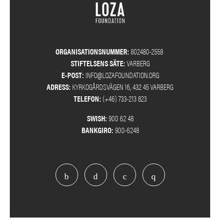
ORGANISATIONSNUMMER:
802480-2558
STIFTELSENS SÄTE:
VARBERG
E-POST:
INFO@LOZAFOUNDATION.ORG
ADRESS:
KYRKOGÅRDSVÄGEN 16, 432 45 VARBERG
TELEFON:
(+46) 733-213 823
SWISH:
900 62 48
BANKGIRO:
900-6248