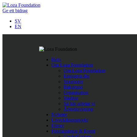
Ge ett bidrag
SV
EN
Följ oss på Twitter
Hem
Last Tweets
Om Loza Foundation
Om Loza Foundation
Rättshaveri att papperslösa barn i Nordmakedonien nekas skolgå
Engagera dig
https://t.co/ykvv8RhnqJ
https://t.co/fBWwTAVOh9
,
Apr 11
Sponsorer
Företagssamarbete för minskad fattigdom i Europa.
https://t.
Bakgrund
När människor får det bättre
https://t.co/TegpmZdcSC
#nopove
Organisation
Stadgar
Så här arbetar vi
Årsredovisning
Nyheter
Utvecklingsprojekt
Filmer
Föreläsningar & Event
Cycle4Europe