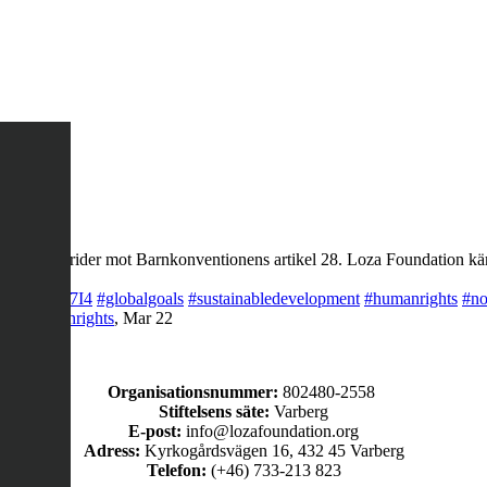
ng, det strider mot Barnkonventionens artikel 28. Loza Foundation käm
co/LQegOKg7I4
#globalgoals
#sustainabledevelopment
#humanrights
#no
rty
#humanrights
,
Mar 22
Organisationsnummer:
802480-2558
Stiftelsens säte:
Varberg
E-post:
info@lozafoundation.org
Adress:
Kyrkogårdsvägen 16, 432 45 Varberg
Telefon:
(+46) 733-213 823