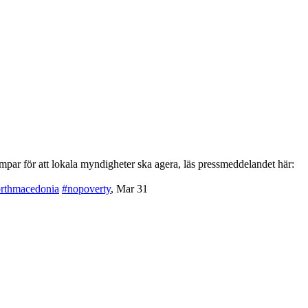
par för att lokala myndigheter ska agera, läs pressmeddelandet här:
rthmacedonia
#nopoverty
,
Mar 31