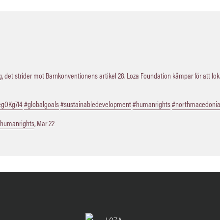
 det strider mot Barnkonventionens artikel 28. Loza Foundation kämpar för att lo
QegOKg7I4
#globalgoals
#sustainabledevelopment
#humanrights
#northmacedoni
humanrights
,
Mar 22