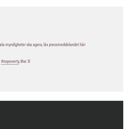
kala myndigheter ska agera, läs pressmeddelandet här:
a
#nopoverty
,
Mar 31