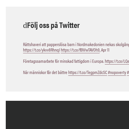
Följ oss på Twitter
Rättshaveri att papperslösa barn i Nordmakedonien nekas skolgång,
https://t.co/ykvv8RhnqJ
https://t.co/fBWwTAVOh9
,
Apr 11
Företagssamarbete för minskad fattigdom i Europa.
https://t.co/L
När människor får det bättre
https://t.co/TegpmZdcSC
#nopoverty
#