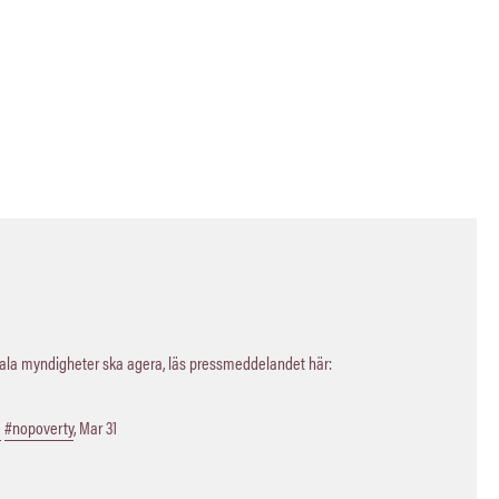
kala myndigheter ska agera, läs pressmeddelandet här:
a
#nopoverty
,
Mar 31