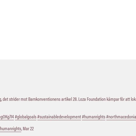
 det strider mot Barnkonventionens artikel 28. Loza Foundation kämpar för att lo
QegOKg7I4
#globalgoals
#sustainabledevelopment
#humanrights
#northmacedoni
humanrights
,
Mar 22