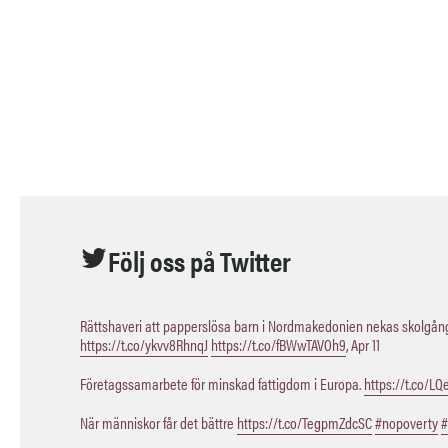
Följ oss på Twitter
Rättshaveri att papperslösa barn i Nordmakedonien nekas skolgång,
https://t.co/ykvv8RhnqJ
https://t.co/fBWwTAVOh9
,
Apr 11
Företagssamarbete för minskad fattigdom i Europa.
https://t.co/L
När människor får det bättre
https://t.co/TegpmZdcSC
#nopoverty
#