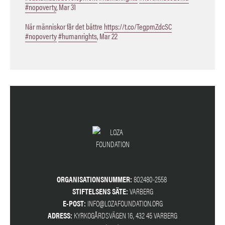
#nopoverty
,
Mar 31
När människor får det bättre
https://t.co/TegpmZdcSC
#nopoverty
#humanrights
,
Mar 22
ORGANISATIONSNUMMER:
802480-2558
STIFTELSENS SÄTE:
VARBERG
E-POST:
INFO@LOZAFOUNDATION.ORG
ADRESS:
KYRKOGÅRDSVÄGEN 16, 432 45 VARBERG