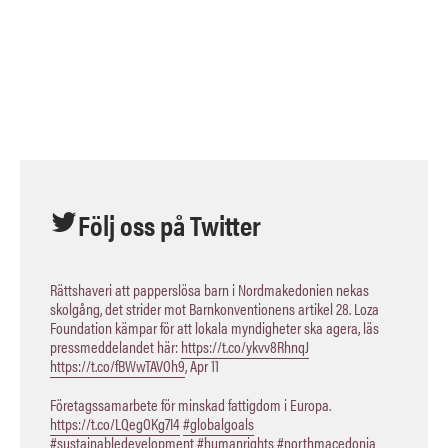
Följ oss på Twitter
Rättshaveri att papperslösa barn i Nordmakedonien nekas
skolgång, det strider mot Barnkonventionens artikel 28. Loza
Foundation kämpar för att lokala myndigheter ska agera, läs
pressmeddelandet här:
https://t.co/ykvv8RhnqJ
https://t.co/fBWwTAVOh9
,
Apr 11
Företagssamarbete för minskad fattigdom i Europa.
https://t.co/LQegOKg7I4
#globalgoals
#sustainabledevelopment
#humanrights
#northmacedonia