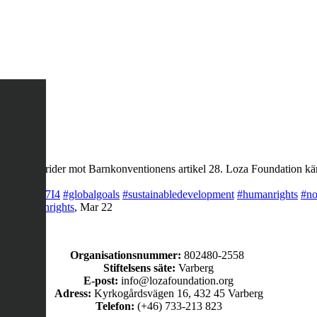
ng, det strider mot Barnkonventionens artikel 28. Loza Foundation käm
co/LQegOKg7I4
#globalgoals
#sustainabledevelopment
#humanrights
#no
rty
#humanrights
,
Mar 22
Organisationsnummer:
802480-2558
Stiftelsens säte:
Varberg
E-post:
info@lozafoundation.org
Adress:
Kyrkogårdsvägen 16, 432 45 Varberg
Telefon:
(+46) 733-213 823