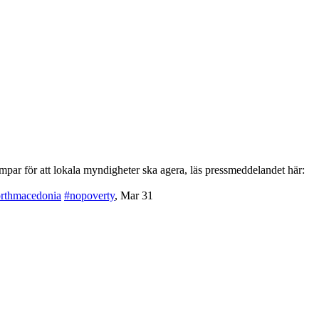
par för att lokala myndigheter ska agera, läs pressmeddelandet här:
rthmacedonia
#nopoverty
,
Mar 31