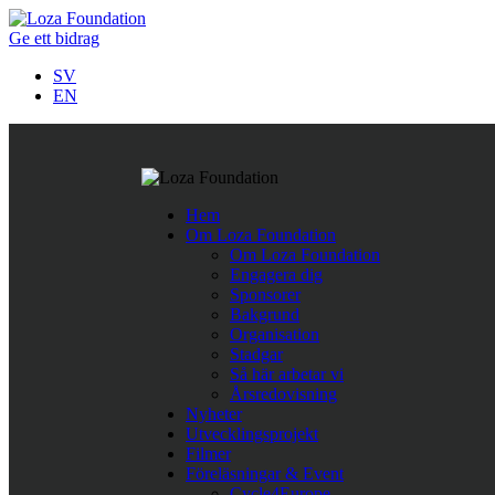
Ge ett bidrag
SV
EN
Följ oss på Twitter
Hem
Last Tweets
Om Loza Foundation
Om Loza Foundation
Rättshaveri att papperslösa barn i Nordmakedonien nekas skolgå
Engagera dig
https://t.co/ykvv8RhnqJ
https://t.co/fBWwTAVOh9
,
Apr 11
Sponsorer
Företagssamarbete för minskad fattigdom i Europa.
https://t.
Bakgrund
När människor får det bättre
https://t.co/TegpmZdcSC
#nopove
Organisation
Stadgar
Så här arbetar vi
Årsredovisning
Nyheter
Utvecklingsprojekt
Filmer
Föreläsningar & Event
Cycle4Europe