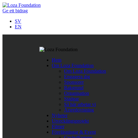
Ge ett bidrag
SV
EN
Följ oss på Twitter
Hem
Last Tweets
Om Loza Foundation
Om Loza Foundation
Rättshaveri att papperslösa barn i Nordmakedonien nekas skolgå
Engagera dig
https://t.co/ykvv8RhnqJ
https://t.co/fBWwTAVOh9
,
Apr 11
Sponsorer
Företagssamarbete för minskad fattigdom i Europa.
https://t.
Bakgrund
När människor får det bättre
https://t.co/TegpmZdcSC
#nopove
Organisation
Stadgar
Så här arbetar vi
Årsredovisning
Nyheter
Utvecklingsprojekt
Filmer
Föreläsningar & Event
Cycle4Europe