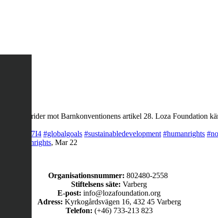
ng, det strider mot Barnkonventionens artikel 28. Loza Foundation käm
co/LQegOKg7I4
#globalgoals
#sustainabledevelopment
#humanrights
#no
rty
#humanrights
,
Mar 22
Organisationsnummer:
802480-2558
Stiftelsens säte:
Varberg
E-post:
info@lozafoundation.org
Adress:
Kyrkogårdsvägen 16, 432 45 Varberg
Telefon:
(+46) 733-213 823