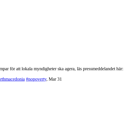
par för att lokala myndigheter ska agera, läs pressmeddelandet här:
rthmacedonia
#nopoverty
,
Mar 31