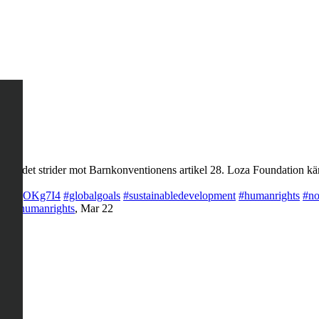
ng, det strider mot Barnkonventionens artikel 28. Loza Foundation käm
co/LQegOKg7I4
#globalgoals
#sustainabledevelopment
#humanrights
#no
rty
#humanrights
,
Mar 22