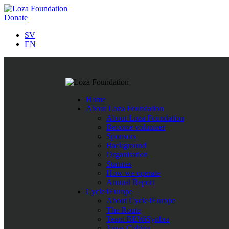
Donate
SV
EN
Follow us on Twitter
Home
Last Tweets
About Loza Foundation
About Loza Foundation
Rättshaveri att papperslösa barn i Nordmakedonien nekas skolgå
Become volunteer
https://t.co/ykvv8RhnqJ
https://t.co/fBWwTAVOh9
,
Apr 11
Sponsors
Företagssamarbete för minskad fattigdom i Europa.
https://t.
Background
När människor får det bättre
https://t.co/TegpmZdcSC
#nopove
Organisation
Statutes
How we operate
Annual Report
Loza Foundation Insamlingsstiftelse
Cycle4Europe
Address:
Kyrkogårdsvägen 16, 432 45 Varberg, Sweden
About Cycle4Europe
E-mail:
info@lozafoundation.org
The Route
Team BEWiSynbra
Phonenumber:
(+46) 733-213 823
Jonas Colting