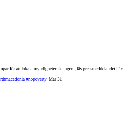
par för att lokala myndigheter ska agera, läs pressmeddelandet här:
rthmacedonia
#nopoverty
,
Mar 31