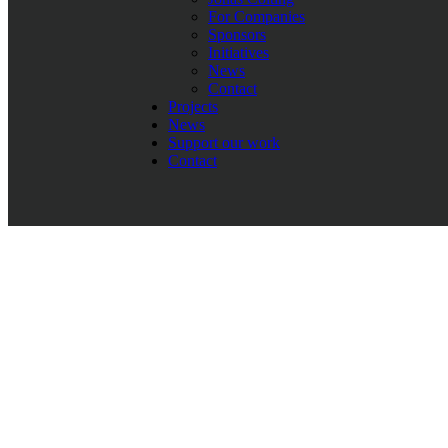
For Companies
IBAN:
SE4650000000057661020394
Sponsors
BIC:
ESSESESS
Initiatives
News
Contact
Projects
News
Support our work
Contact