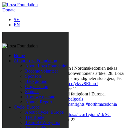
Donate
SV
EN
Follow us on Twitter
Home
Last Tweets
About Loza Foundation
About Loza Foundation
Rättshaveri att papperslösa barn i Nordmakedonien nekas
Become volunteer
skolgång, det strider mot Barnkonventionens artikel 28. Loza
Sponsors
Foundation kämpar för att lokala myndigheter ska agera, läs
Background
pressmeddelandet här:
https://t.co/ykvv8RhnqJ
Organisation
https://t.co/fBWwTAVOh9
,
Apr 11
Statutes
Företagssamarbete för minskad fattigdom i Europa.
How we operate
https://t.co/LQegOKg7I4
#globalgoals
Annual Report
#sustainabledevelopment
#humanrights
#northmacedonia
Cycle4Europe
#nopoverty
,
Mar 31
About Cycle4Europe
När människor får det bättre
https://t.co/TegpmZdcSC
The Route
#nopoverty
#humanrights
,
Mar 22
Team BEWiSynbra
Jonas Colting