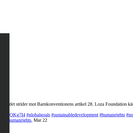
ng, det strider mot Barnkonventionens artikel 28. Loza Foundation käm
co/LQegOKg7I4
#globalgoals
#sustainabledevelopment
#humanrights
#no
rty
#humanrights
,
Mar 22