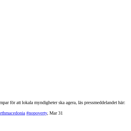
par för att lokala myndigheter ska agera, läs pressmeddelandet här:
rthmacedonia
#nopoverty
,
Mar 31