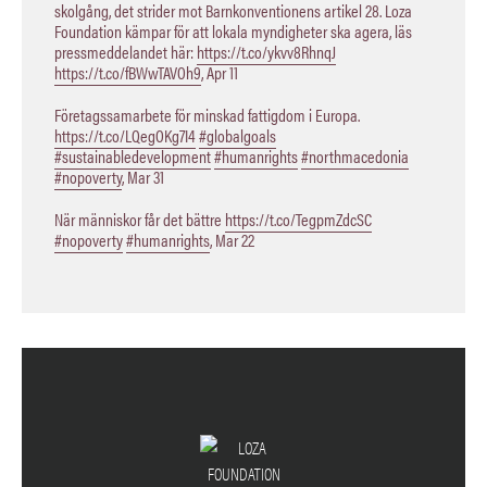
skolgång, det strider mot Barnkonventionens artikel 28. Loza
Foundation kämpar för att lokala myndigheter ska agera, läs
pressmeddelandet här:
https://t.co/ykvv8RhnqJ
https://t.co/fBWwTAVOh9
,
Apr 11
Företagssamarbete för minskad fattigdom i Europa.
https://t.co/LQegOKg7I4
#globalgoals
#sustainabledevelopment
#humanrights
#northmacedonia
#nopoverty
,
Mar 31
När människor får det bättre
https://t.co/TegpmZdcSC
#nopoverty
#humanrights
,
Mar 22