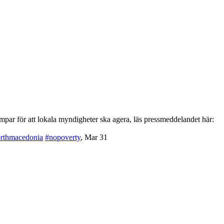
par för att lokala myndigheter ska agera, läs pressmeddelandet här:
rthmacedonia
#nopoverty
,
Mar 31