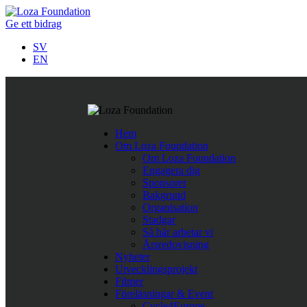
Ge ett bidrag
SV
EN
Följ oss på Twitter
Hem
Last Tweets
Om Loza Foundation
Om Loza Foundation
Rättshaveri att papperslösa barn i Nordmakedonien nekas skolgå
Engagera dig
https://t.co/ykvv8RhnqJ
https://t.co/fBWwTAVOh9
,
Apr 11
Sponsorer
Företagssamarbete för minskad fattigdom i Europa.
https://t.
Bakgrund
När människor får det bättre
https://t.co/TegpmZdcSC
#nopove
Organisation
Stadgar
Så här arbetar vi
Årsredovisning
Nyheter
Utvecklingsprojekt
Filmer
Föreläsningar & Event
Cycle4Europe