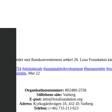
ng, det strider mot Barnkonventionens artikel 28. Loza Foundation käm
co/LQegOKg7I4
#globalgoals
#sustainabledevelopment
#humanrights
#no
rty
#humanrights
,
Mar 22
Organisationsnummer:
802480-2558
Stiftelsens säte:
Varberg
E-post:
info@lozafoundation.org
Adress:
Kyrkogårdsvägen 16, 432 45 Varberg
Telefon:
(+46) 733-213 823