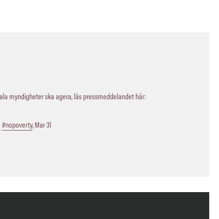
kala myndigheter ska agera, läs pressmeddelandet här:
a
#nopoverty
,
Mar 31