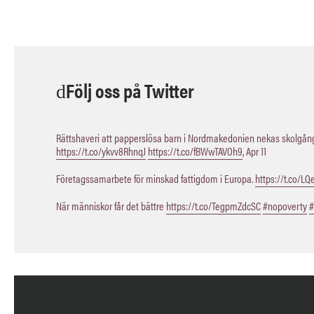
Följ oss på Twitter
Rättshaveri att papperslösa barn i Nordmakedonien nekas skolgång,
https://t.co/ykvv8RhnqJ
https://t.co/fBWwTAVOh9
,
Apr 11
Företagssamarbete för minskad fattigdom i Europa.
https://t.co/L
När människor får det bättre
https://t.co/TegpmZdcSC
#nopoverty
#