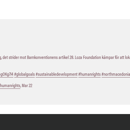
 det strider mot Barnkonventionens artikel 28. Loza Foundation kämpar för att lo
QegOKg7I4
#globalgoals
#sustainabledevelopment
#humanrights
#northmacedoni
humanrights
,
Mar 22