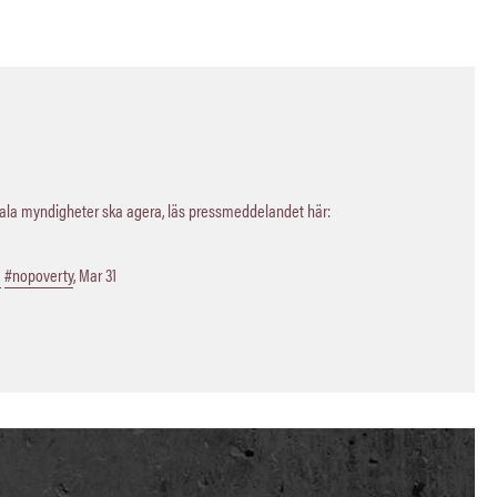
kala myndigheter ska agera, läs pressmeddelandet här:
a
#nopoverty
,
Mar 31