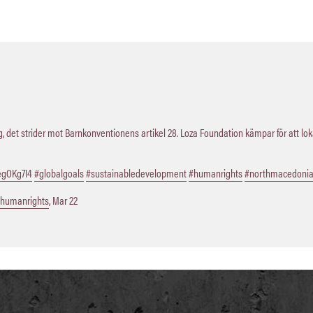
 det strider mot Barnkonventionens artikel 28. Loza Foundation kämpar för att lo
QegOKg7I4
#globalgoals
#sustainabledevelopment
#humanrights
#northmacedoni
humanrights
,
Mar 22