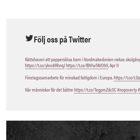
Följ oss på Twitter
Rättshaveri att papperslösa barn i Nordmakedonien nekas skolgång,
https://t.co/ykvv8RhnqJ
https://t.co/fBWwTAVOh9
,
Apr 11
Företagssamarbete för minskad fattigdom i Europa.
https://t.co/L
När människor får det bättre
https://t.co/TegpmZdcSC
#nopoverty
#